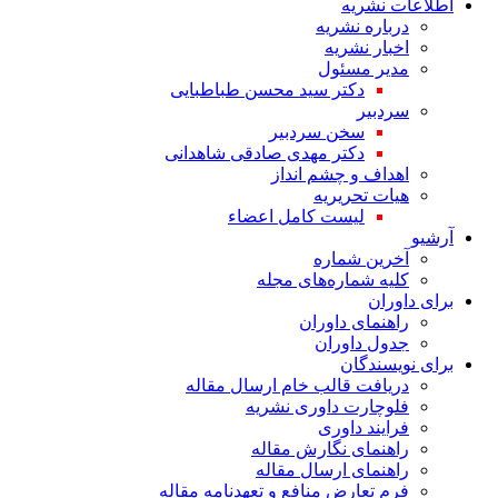
اطلاعات نشریه
درباره نشریه
اخبار نشریه
مدیر مسئول
دکتر سید محسن طباطبایی
سردبیر
سخن سردبیر
دکتر مهدی صادقی شاهدانی
اهداف و چشم انداز
هیات تحریریه
لیست کامل اعضاء
آرشیو
آخرین شماره
کلیه شماره‌های مجله
برای داوران
راهنمای داوران
جدول داوران
برای نویسندگان
دریافت قالب خام ارسال مقاله
فلوچارت داوری نشریه
فرایند داوری
راهنمای نگارش مقاله
راهنمای ارسال مقاله
فرم تعارض منافع و تعهدنامه مقاله