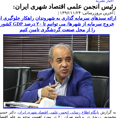
اخبار نشریه
ئیس انجمن علمی اقتصاد شهری ایران:
آخرین بروزرسانی: ۱۳۹۶/۱۱/۲۴ |
رائه سبدهای سرمایه گذاری به شهروندان راهکار جلوگیری از
خروج سرمایه از شهرها/ می توانیم تا ۲۰ درصد
GDP
کشور
را از محل صنعت گردشگری تامین کنیم
ه گزارش
پایگاه اطلاع رسانی انجمن علمی اقتصاد شهری ایران
، دکتر حسین
محمدپور زرندی در برنامه تهران ۲۰ در مورد اهمیت توجه به علم اقتصاد