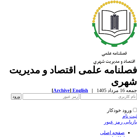
صلنامه علمی اقتصاد و مدیریت
هری
1 مرداد 1405
|
English
]
Archive
[
ورود خودکار
ت نام
زیابی رمز عبور
صفحه اصلی