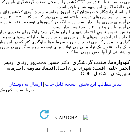
 توانیم ۱۰ تا ۲۰ درصد
GDP
کشور را از محل صنعت گردشگری تامین کنیم
ر حالیکه اکنون این سهم بسیار ناچیز است
.
ین استاد دانشگاه خاطرنشان کرد: امروز مقایسه سبد درآمدی کلانشهرهای ما
با سبد درآمد شهرهای توسعه یافته نشان می دهد که حداکثر ۳۰ تا ۴۰ درصد
درآمدهای شهری ما پایدار است در حالیکه در کشورهای توسعه یافته ۸۰ درصد
آمدها پایدار و تنها ۲۰ درصد نیمه پایدار است
.
ئیس انجمن علمی اقتصاد شهری ایران متذکر شد: راهکارهای متعددی برای
یجاد و افزایش درآمدهای پایدار شهری وجود دارد مانند ارائه سبدهای سرمایه
ذاری به مردم که می تواند از خروج سرمایه ها جلوگیری کند که در این میان
انک ها به عنوان یک نهاد مالی می توانند برای توسعه سرمایه گذاری در شهرها
 پشتیبانی از آنها نقش مهمی ایفا کنند
.
لیدواژه ها:
صنعت گردشگری | دکتر حسین محمدپور زرندی | رئیس
نجمن علمی اقتصاد شهری ایران | سال اقتصاد مقاومتی | سرمایه |
هروندان | اشتغال | GDP |
سایر مطالب این بخش
|
نسخه قابل چاپ
|
ارسال به دوستان
|