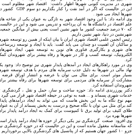
هری در مدیریت کنونی شهرها اظهار داشت: اقتصاد شهر مظلوم است و
ین در حالیست که اگر در آمد نفت را کنار بگذاریم دو سوم
GDP
کشور در
هرها ایجاد می شود
.
ی ادامه داد: با این وجود اقتصاد شهر به تازگی به عنوان یکی از شاخه های
لم اقتصاد در دانشگاه ها به آن پرداخته و تدریس می شود و این در حالیست
که ۷۰ درصد جمعیت کشور ما شهر نشین است یعنی بیش از میانگین جمعیت
هرنشین در دنیا، شهر نشین داریم
.
ئیس انجمن علمی اقتصاد شهری ایران با بیان اینکه از همین رو توسعه شهرها
 ساکنان آن اهمیت دو چندان می یابد گفت: باید با ایجاد و توسعه زیرساخت
ای شهری و بکارگیری فناوری های نوین به توسعه شهر، ایجاد شهرهای
لکترونیک، توسعه کسب و کار در شهرها و رفاه بیشتر برای شهروندان کمک
رد
.
ی در مورد راهکارهای ایجاد در آمدهای پایدار شهری نیز توضیح داد: وجود یک
هاد مالی در شهرها به دلیل جذب سرمایه های مردم با هدف توسعه شهرها
سیار موثر است. برای مثال می توان با عرضه و انتشار اوراق قرضه و
شارکت از سرمایه های مردمی برای توسعه شهرها برای رفاه بیشتر برای
هروندان استفاده کرد
.
کتر پورزرندی ادامه داد: حوزه ساخت و ساز، حمل و نقل ، گردشگری تا
دمات شهری پسماند و ... همه به نوعی در حیطه اقتصاد شهر قرار می گیرد و
هم نوع نگاه ما به این بخش هاست که می تواند به ایجاد درآمدهای پایدار
ند.برای مثل می توان با نگاه صحیح و درست به بخش پسماند از آن به عنوان
لای کثیف برای تولید برق تا کمپوست برای کمک به ایجاد درآمد پایدار برای
هرها بهره برد
.
ی افزود: صنعت گردشگری نیز یکی دیگر از حوزه ها ایجاد درآمد پایدار است
ه متاسفانه مغفول مانده است و این در حالیست که در حوزه گردشگری نیز
جزو ۱۰ کشور جهان هستیم که از پتانسیل های گردشگری بالایی برخورداریم و