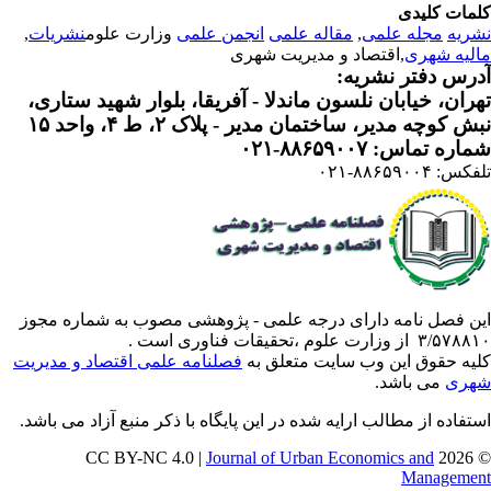
مات کلیدی
ریه
مجله علمی
,
مقاله علمی
انجمن علمی
وزارت علوم
نشریات
,
لیه شهری
,اقتصاد و مدیریت شهری
رس دفتر نشریه:
ران، خیابان نلسون ماندلا - آفریقا، بلوار شهید ستاری،
 کوچه مدیر، ساختمان مدیر - پلاک ۲، ط ۴، واحد ۱۵
ره تماس: ۸۸۶۵۹۰۰۷-۰۲۱
: ۸۸۶۵۹۰۰۴-۰۲۱
ن فصل نامه دارای درجه علمی - پژوهشی مصوب به شماره مجوز
 از وزارت علوم ،تحقیقات فناوری است .
یه حقوق این وب سایت متعلق به
فصلنامه علمی اقتصاد و مدیریت
ری
می باشد.
تفاده از مطالب ارایه شده در این پایگاه با ذکر منبع آزاد می باشد.
Journal of Urban Economics and
© 202
Manageme