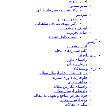
اخبار نشریه
مدیر مسئول
دکتر سید محسن طباطبایی
سردبیر
سخن سردبیر
دکتر مهدی صادقی شاهدانی
اهداف و چشم انداز
هیات تحریریه
لیست کامل اعضاء
آرشیو
آخرین شماره
کلیه شماره‌های مجله
برای داوران
راهنمای داوران
جدول داوران
برای نویسندگان
دریافت قالب خام ارسال مقاله
فلوچارت داوری نشریه
فرایند داوری
راهنمای نگارش مقاله
راهنمای ارسال مقاله
فرم تعارض منافع و تعهدنامه مقاله
فرم ارسال مقاله
پیگیری مقالات