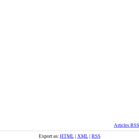
Export as:
HTML
|
XML
|
RSS