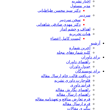
اخبار نشریه
مدیر مسئول
دکتر سید محسن طباطبایی
سردبیر
سخن سردبیر
دکتر مهدی صادقی شاهدانی
اهداف و چشم انداز
هیات تحریریه
لیست کامل اعضاء
آرشیو
آخرین شماره
کلیه شماره‌های مجله
برای داوران
راهنمای داوران
جدول داوران
برای نویسندگان
دریافت قالب خام ارسال مقاله
فلوچارت داوری نشریه
فرایند داوری
راهنمای نگارش مقاله
راهنمای ارسال مقاله
فرم تعارض منافع و تعهدنامه مقاله
فرم ارسال مقاله
پیگیری مقالات