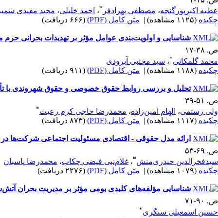
*
عطیه اکبرپورگنجه
،
مصطفی بهزادفر
،
احمد خلیلی
،
مجید مفیدی شمیر
چکیده
(۱۱۲۵ مشاهده)
|
متن کامل (PDF)
(۶۶۶ دریافت)
شناسایی و اولویت‌بندی عوامل مؤثر بر تهدیدات بحرانی حرم
ص. ۳۸-۱۷
*
محمد گلمکانی
،
سید مجتبی آبرودی
چکیده
(۱۱۸۸ مشاهده)
|
متن کامل (PDF)
(۹۱۱ دریافت)
تحلیل و بررسی روابط حقوق خصوصی و حقوق شهروندی با تأک
ص. ۵۱-۳۹
*
ولی رستمی
،
الهام امین‌زاده
،
محمدرضا حاجی کرم رعیت
چکیده
(۱۱۱۷ مشاهده)
|
متن کامل (PDF)
(۸۷۳ دریافت)
ارائه مدل حقوقی - اقتصادی مسئولیت اجتماعی شرکت‌ها در ا
ص. ۶۹-۵۳
*
سیدفخرالدین حیدری‌منش
،
غلام‌نبی فیضی چکاب
،
محمدرضا پاسبان
چکیده
(۱۰۷۹ مشاهده)
|
متن کامل (PDF)
(۲۲۷۶ دریافت)
شناسایی مؤلفه‌های کلیدی بومی مؤثر بر مدیریت بحران آتش‌سو
ص. ۹۰-۷۱
*
حسین اسمعیلی سنگری