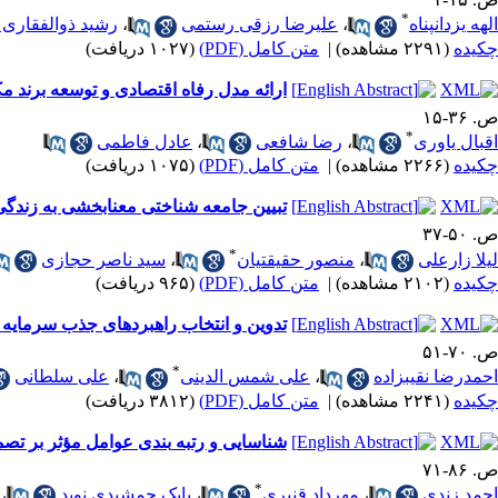
*
الهه یزدان‎پناه
،
علیرضا رزقی رستمی
،
رشید ذوالفقاری 
چکیده
(۲۲۹۱ مشاهده)
|
متن کامل (PDF)
(۱۰۲۷ دریافت)
ارائه مدل رفاه اقتصادی و توسعه برند مکان‎ های تاریخی (موردمطالعه: شهرستان کرم
ص. ۳۶-۱۵
*
اقبال یاوری
،
رضا شافعی
،
عادل فاطمی
چکیده
(۲۲۶۶ مشاهده)
|
متن کامل (PDF)
(۱۰۷۵ دریافت)
تبیین جامعه‎ شناختی معنابخشی به زندگی در مادران دارای بیماری‎ های صعب‌العلاج (موردمطالعه: کلان‌شهر تهران)
ص. ۵۰-۳۷
*
لیلا زارعلی
،
منصور حقیقتیان
،
سید ناصر حجازی
چکیده
(۲۱۰۲ مشاهده)
|
متن کامل (PDF)
(۹۶۵ دریافت)
تدوین و انتخاب راهبردهای جذب سرمایه
ص. ۷۰-۵۱
*
احمدرضا نقیب‎زاده
،
علی شمس‎ الدینی
،
علی سلطانی
چکیده
(۲۲۴۱ مشاهده)
|
متن کامل (PDF)
(۳۸۱۲ دریافت)
شناسایی و رتبه ‎بندی عوامل مؤثر بر تصمیم معاملاتی سرمایه‌گذاران حقیقی بورس اوراق بهادار تهران
ص. ۸۶-۷۱
*
احمد زندی
،
مهرداد قنبری
،
بابک جمشیدی نوید
،