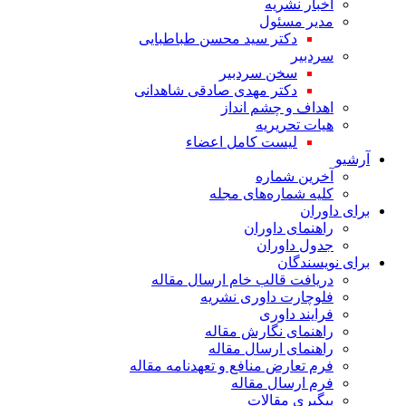
اخبار نشریه
مدیر مسئول
دکتر سید محسن طباطبایی
سردبیر
سخن سردبیر
دکتر مهدی صادقی شاهدانی
اهداف و چشم انداز
هیات تحریریه
لیست کامل اعضاء
آرشیو
آخرین شماره
کلیه شماره‌های مجله
برای داوران
راهنمای داوران
جدول داوران
برای نویسندگان
دریافت قالب خام ارسال مقاله
فلوچارت داوری نشریه
فرایند داوری
راهنمای نگارش مقاله
راهنمای ارسال مقاله
فرم تعارض منافع و تعهدنامه مقاله
فرم ارسال مقاله
پیگیری مقالات