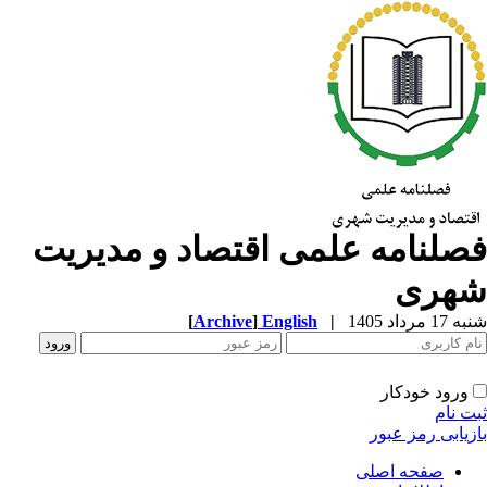
صلنامه علمی اقتصاد و مدیریت
هری
1 مرداد 1405
|
English
]
Archive
[
ورود خودکار
ت نام
زیابی رمز عبور
صفحه اصلی