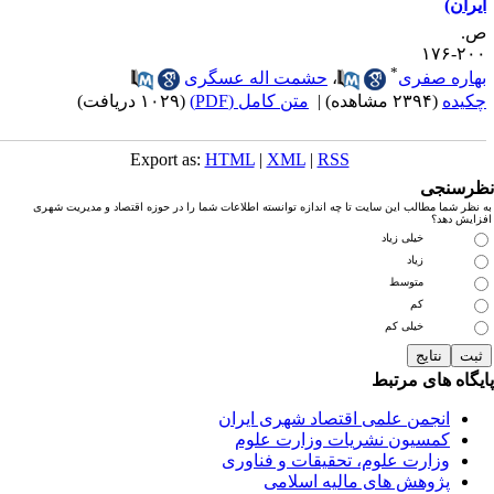
یران)
.
۲۰۰-۱
*
هاره صفری
،
حشمت ‎اله عسگری
کیده
(۲۳۹۴ مشاهده)
|
متن کامل (PDF)
(۱۰۲۹ دریافت)
Export as:
HTML
|
XML
|
RSS
رسنجی
نظر شما مطالب این سایت تا چه اندازه توانسته اطلاعات شما را در حوزه اقتصاد و مدیریت شهری
زایش دهد؟
خیلی زیاد
زیاد
متوسط
کم
خیلی کم
یگاه های مرتبط
انجمن علمی اقتصاد شهری ایران
کمسیون نشریات وزارت علوم
وزارت علوم، تحقیقات و فناوری
پژوهش های مالیه اسلامی