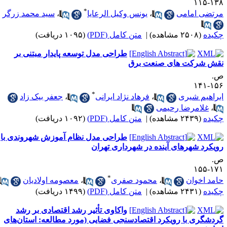
۱۳۸-۱
*
رتضی امامی
،
یونس وکیل الرعایا
،
سید محمد زرگر
کیده
(۲۵۰۸ مشاهده)
|
متن کامل (PDF)
(۱۰۹۵ دریافت)
طراحی مدل توسعه پایدار مبتنی بر
قش شرکت ‌های صنعت برق
.
۱۵۶-۱
*
براهیم شیری
،
فرهاد نژاد ایرانی
،
جعفر بیک زاد
،
غلامرضا رحیمی
کیده
(۲۴۳۹ مشاهده)
|
متن کامل (PDF)
(۱۰۹۲ دریافت)
طراحی مدل نظام آموزش شهروندی با
ویکرد شهرهای آینده در شهرداری تهران
.
۱۷۱-۱
*
امد اخوان
،
محمود صفری
،
معصومه اولادیان
کیده
(۲۴۳۱ مشاهده)
|
متن کامل (PDF)
(۱۴۹۹ دریافت)
واکاوی تأثیر رشد اقتصادی بر رشد
ردشگری با رویکرد اقتصادسنجی فضایی (مورد مطالعه: استان‌های