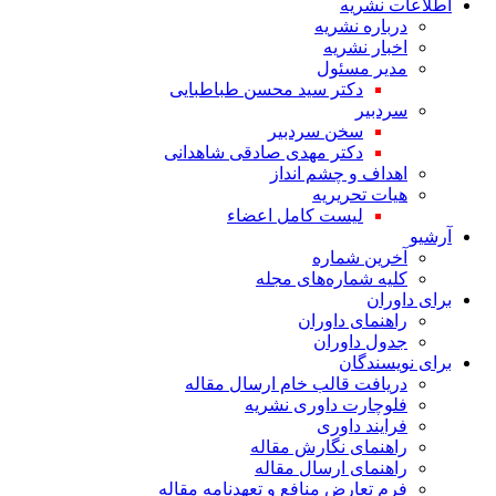
اطلاعات نشریه
درباره نشریه
اخبار نشریه
مدیر مسئول
دکتر سید محسن طباطبایی
سردبیر
سخن سردبیر
دکتر مهدی صادقی شاهدانی
اهداف و چشم انداز
هیات تحریریه
لیست کامل اعضاء
آرشیو
آخرین شماره
کلیه شماره‌های مجله
برای داوران
راهنمای داوران
جدول داوران
برای نویسندگان
دریافت قالب خام ارسال مقاله
فلوچارت داوری نشریه
فرایند داوری
راهنمای نگارش مقاله
راهنمای ارسال مقاله
فرم تعارض منافع و تعهدنامه مقاله