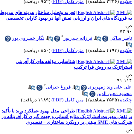
کیده
(۲۲۳۶ مشاهده)
|
متن کامل (PDF)
(۹۵۲ دریافت)
تجزیه ‎وتحلیل ساختار هزینه‎ های مربوط
ودگاه‎ های ایران و ارزیابی نقش آنها در بهبود کارایی تخصیصی
.
۹۰-
*
اصر ساکی
،
فرزانه حیدرپور
،
نگار خسروی پور
کیده
(۴۱۹۳ مشاهده)
|
متن کامل (PDF)
(۸۵۰ دریافت)
شناسایی مؤلفه ‌های کارآفرینی
ستراتژیک به روش فرا ترکیب
.
۱۱۴-
*
لی علی‌ وند زمهریری
،
فروغ حیرانی
،
حمود معین ‌الدین
کیده
(۲۵۳۵ مشاهده)
|
متن کامل (PDF)
(۱۱۸۹ دریافت)
طراحی مدل بهبود عملکرد برند با تأکید
ر نقش مدیریت استراتژیک منابع انسانی و جهت‌ گیری کارآفرینانه در
ت ‌های SME مبتنی بر رویکرد ساختاری – تفسیری
.