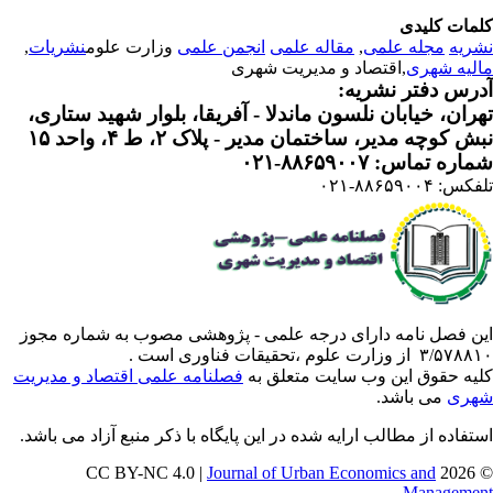
مات کلیدی
ریه
مجله علمی
,
مقاله علمی
انجمن علمی
وزارت علوم
نشریات
,
لیه شهری
,اقتصاد و مدیریت شهری
رس دفتر نشریه:
ران، خیابان نلسون ماندلا - آفریقا، بلوار شهید ستاری،
 کوچه مدیر، ساختمان مدیر - پلاک ۲، ط ۴، واحد ۱۵
ره تماس: ۸۸۶۵۹۰۰۷-۰۲۱
: ۸۸۶۵۹۰۰۴-۰۲۱
ن فصل نامه دارای درجه علمی - پژوهشی مصوب به شماره مجوز
 از وزارت علوم ،تحقیقات فناوری است .
یه حقوق این وب سایت متعلق به
فصلنامه علمی اقتصاد و مدیریت
ری
می باشد.
تفاده از مطالب ارایه شده در این پایگاه با ذکر منبع آزاد می باشد.
Journal of Urban Economics and
© 202
Manageme