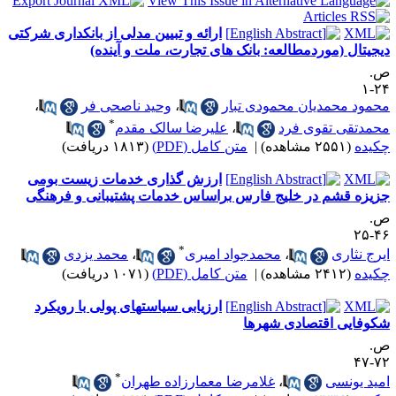
ارائه و تبیین مدلی از بانکداری شرکتی
یجیتال (موردمطالعه: بانک های تجارت، ملت و آینده)
.
۲۴
حمود محمدیان محمودی ‎تبار
،
وحید ناصحی ‎فر
،
*
حمدتقی تقوی ‎فرد
،
علیرضا سالک ‎مقدم
کیده
(۲۵۵۱ مشاهده)
|
متن کامل (PDF)
(۱۸۱۳ دریافت)
ارزش ‌گذاری خدمات زیست‎ بومی
زه قشم در خلیج‎ فارس براساس خدمات پشتیبانی و فرهنگی
.
۴۶-
*
یرج نثاری
،
محمدجواد امیری
،
محمد یزدی
کیده
(۲۴۱۲ مشاهده)
|
متن کامل (PDF)
(۱۰۷۱ دریافت)
ارزیابی سیاست‎های پولی با رویکرد
کوفایی اقتصادی شهرها
.
۷۲-
*
مید یونسی
،
غلامرضا معمارزاده طهران