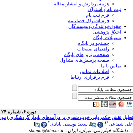
هزینه پردازش و انتشار مقاله
ثبت نام و اشتراک
فرم ثبت نام
فرم اشتراک فصلنامه
حقوق‌خوانندگان‌و‌نویسندگان
اخلاق پژوهشی
تسهیلات پایگاه
جستجو در پایگاه
راهنمای صفحات
صفحه برترین‌های پایگاه
صفحه پرسش‌های متداول
تماس با ما
اطلاعات تماس
فرم برقراری ارتباط
دوره ۶، شماره ۲۴ - ( پاییز ۱۳۹۷ )
تحلیل نقش حکمروایی خوب شهری بر درآمدهای پایدار گردشگری (مور
۲
۱
*
علی شماعی
،
سعید یوسفی بابادی
۱- دانشگاه خوارزمی، تهران، ایران ،
shamai@khu.ac.ir