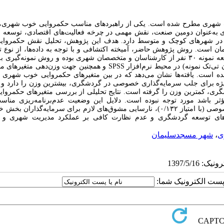
 خوب شهری مطرح شده است. یکی از راهبردهای مناسب حکمروایی خوب شهری،
ی به‌عنوان دومین صنعت، نقش مهمی در چرخه فعالیت‌های اقتصادی، توسعه ا
ادی در شهرهای کوچک و متوسط دارد. هدف این پژوهش، تحلیل نقش حکمروا
 است. روش پژوهش حاضر، آمیخته اکتشافی و با توجه به داده‌ها، از نوع ت
کمی- کیفی و شیوه دستیابی به داده‌ها به‌صورت اسنادی و پیمایشی است. جامعه نمونه ۳۰ نفر از کارشناسان و متخصصان شهری بوده و روش نمو
انتخابی و هدفمند است. به‌منظور تجزیه‌وتحلیل داده‌ها از آمار استنباطی (آزمون تی‌تک نمونه) در محیط نرم‌افزار SPSS و همچنین جهت 
ی چند معیاره ANP و نرم‌افزار Super Decision استفاده شده است. یافته‌ها نشان می‌دهد که در بین متغیرهای حکمروایی خوب ش
 ویژه برای جلب سرمایه‌گذاری خصوصی در گردشگری، بیشترین وزن را دارد 
دشگری، کمترین وزن را گرفته است. نتایج تحلیلی از بررسی متغیرهای حکمروا
ر باشد مورد توجه نبوده است. دلایل این وضعیت عدم‌برنامه‌ریزی مناس
زیرساخت‌های گردشگری، تسهیلات ناکافی برای جلب سرمایه‌گذاری بخش خصوصی (با امتیاز ۰/۱۳۲)، نارسایی مشوق‌های لازم برای سرمایه‌
له سیاست‌های توسعه گردشگری و عدم نظارت کافی بر عملکرد مدیریت شهری و ن
ی
،
شهر مسجدسلیمان
ا پست الکترونیک شما: