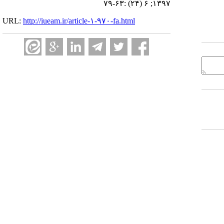
۱۳۹۷; ۶ (۲۴) :۶۳-۷۹
URL:
http://iueam.ir/article-۱-۹۷۰-fa.html