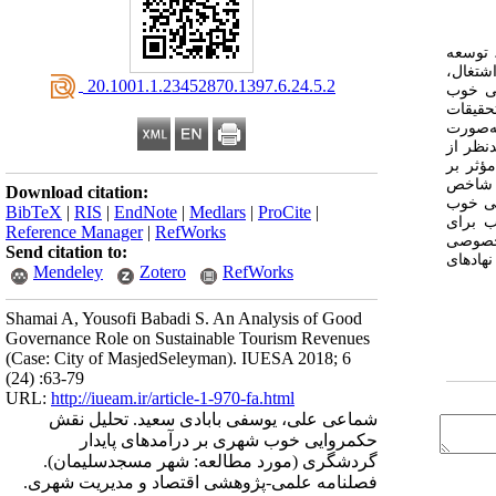
 توسعه
شتغال،
‎ 20.1001.1.23452870.1397.6.24.5.2
یی خوب
حقیقات
نه‌گیری به‌صورت
وزن‌دهی متغیرهای مدنظر از
هری مؤثر بر
و شاخص
Download citation:
یی خوب
BibTeX
|
RIS
|
EndNote
|
Medlars
|
ProCite
|
ب برای
Reference Manager
|
RefWorks
گذاران بخش خصوصی
Send citation to:
هادهای
Mendeley
Zotero
RefWorks
Shamai A, Yousofi Babadi S. An Analysis of Good
Governance Role on Sustainable Tourism Revenues
(Case: City of MasjedSeleyman). IUESA 2018; 6
(24) :63-79
URL:
http://iueam.ir/article-1-970-fa.html
شماعی علی، یوسفی بابادی سعید. تحلیل نقش
حکمروایی خوب شهری بر درآمدهای پایدار
گردشگری (مورد مطالعه: شهر مسجدسلیمان).
فصلنامه علمی-پژوهشی اقتصاد و مدیریت شهری.