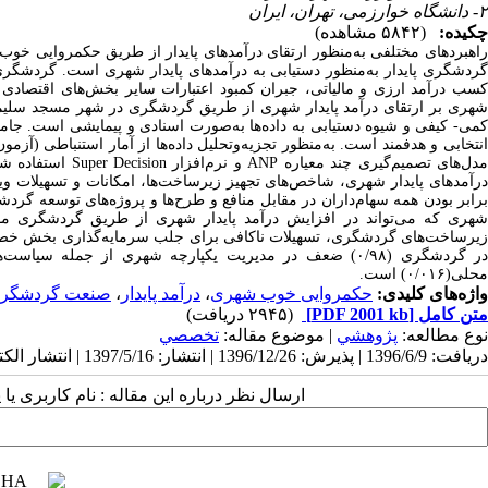
۲- دانشگاه خوارزمی، تهران، ایران
چکیده:
(۵۸۴۲ مشاهده)
راهبردهای مختلفی به‌منظور ارتقای درآمدهای پایدار از طریق حکمروایی
گردشگری پایدار به‌منظور دستیابی به درآمدهای پایدار شهری است. گردشگر
کسب درآمد ارزی و مالیاتی، جبران کمبود اعتبارات سایر بخش‌های اقتص
شهری بر ارتقای درآمد پایدار شهری از طریق گردشگری در شهر مسجد سلیمان
مدل‌های تصمیم‌گیر
درآمدهای پایدار شهری، شاخص‌های تجهیز زیرساخت‌ها، امکانات و تسهیلات
برابر بودن همه سهام‌داران در مقابل منافع و طرح‌ها و پروژه‌های توسعه گر
شهری که می‌تواند در افزایش درآمد پایدار شهری از طریق گردشگری مؤث
در گردشگری (۰/۹۸) ضعف در مدیریت یکپارچه شهری از جم
محلی(۰/۰۱۶) است.
واژه‌های کلیدی:
حکمروایی خوب شهری
،
درآمد پایدار
،
صنعت گردشگر
متن کامل
[PDF 2001 kb]
(۲۹۴۵ دریافت)
نوع مطالعه:
پژوهشي
| موضوع مقاله:
تخصصي
دریافت: 1396/6/9 | پذیرش: 1396/12/26 | انتشار: 1397/5/16 | انتشار الکترونیک: 1397/5/16
ارسال نظر درباره این مقاله : نام کاربری ی