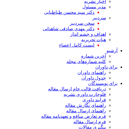
اخبار نشریه
مدیر مسئول
دکتر سید محسن طباطبایی
سردبیر
سخن سردبیر
دکتر مهدی صادقی شاهدانی
اهداف و چشم انداز
هیات تحریریه
لیست کامل اعضاء
آرشیو
آخرین شماره
کلیه شماره‌های مجله
برای داوران
راهنمای داوران
جدول داوران
برای نویسندگان
دریافت قالب خام ارسال مقاله
فلوچارت داوری نشریه
فرایند داوری
راهنمای نگارش مقاله
راهنمای ارسال مقاله
فرم تعارض منافع و تعهدنامه مقاله
فرم ارسال مقاله
پیگیری مقالات