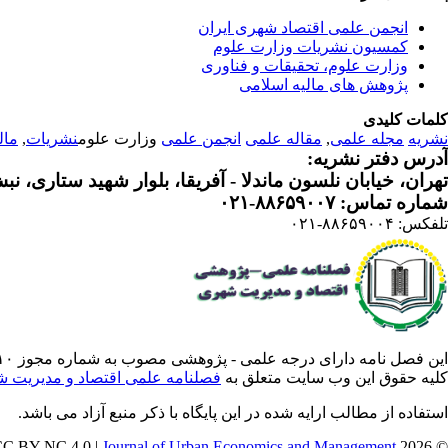
انجمن علمی اقتصاد شهری ایران
کمسیون نشریات وزارت علوم
وزارت علوم، تحقیقات و فناوری
پژوهش های مالیه اسلامی
کلمات کلیدی
نشریه
مجله علمی
,
مقاله علمی
انجمن علمی
وزارت علوم
نشریات
,
مال
آدرس دفتر نشریه:
تهران، خیابان نلسون ماندلا - آفریقا، بلوار شهید ستاری، نبش کوچه م
شماره تماس: ۸۸۶۵۹۰۰۷-۰۲۱
تلفکس: ۸۸۶۵۹۰۰۴-۰۲۱
این فصل نامه دارای درجه علمی - پژوهشی مصوب به شماره مجوز ۳/۵۷۸۸۱۰ از وزارت علوم ،تحقیقات فناوری است .
کلیه حقوق این وب سایت متعلق به
فصلنامه علمی اقتصاد و مدیریت 
استفاده از مطالب ارایه شده در این پایگاه با ذکر منبع آزاد می باشد.
Journal of Urban Economics and Management
© 2026 CC BY-NC 4.0 |