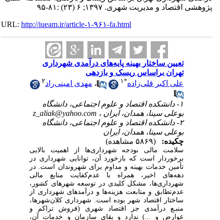
پژوهشی اقتصاد و مدیریت شهری. ۱۳۹۷; ۶ (۲۳) :۸۱-۹۵
URL:
http://iueam.ir/article-۱-۹۶۱-fa.html
تعیین ساختار بهینه پایه‌های درآمدی شهرداری
تهران براساس ریسک و بازدهی
۲
۱
*
علی اکبر قلی‌زاده
،
مهدی امینی‌راد
۱- دانشکده اقتصاد و علوم اجتماعی، دانشگاه
بوعلی سینا، همدان، ایران ،
z_aliak@yahoo.com
۲- دانشکده اقتصاد و علوم اجتماعی، دانشگاه
بوعلی‌ سینا، همدان، ایران
چکیده:
(۵۸۶۹ مشاهده)
سلامت مالی بودجه شهرداری
ها از اهمیت بالایی
برخوردار است که بازخورد آن، توانایی شهرداری در
تأمین خدمات بهینه و مداوم برای شهروندان است. در
دهه‌های اخیر، همراه با عدم‌کفایت منابع مالی
شهرداری‌ها، مشکل کلیدی در توسعه شهرهای کشور،
عدم‌تطابق و متابعت هزینه‌ها و درآمدهای شهرداری از
ساختار اقتصاد شهر بوده است. شهرداری کلان‌شهرها،
منبـع درآمدی جز اقتصاد شهری (فروش تراکم و
عوارض و ...) ندارد و بقای سازمان و خدمات آن،