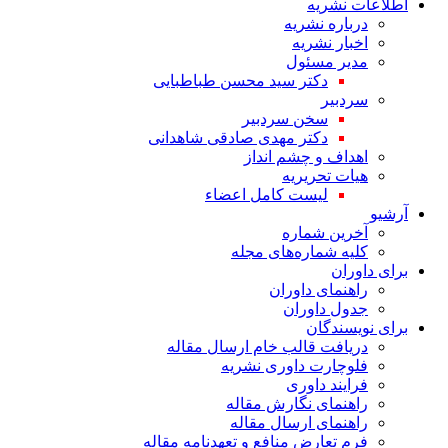
اطلاعات نشریه
درباره نشریه
اخبار نشریه
مدیر مسئول
دکتر سید محسن طباطبایی
سردبیر
سخن سردبیر
دکتر مهدی صادقی شاهدانی
اهداف و چشم انداز
هیات تحریریه
لیست کامل اعضاء
آرشیو
آخرین شماره
کلیه شماره‌های مجله
برای داوران
راهنمای داوران
جدول داوران
برای نویسندگان
دریافت قالب خام ارسال مقاله
فلوچارت داوری نشریه
فرایند داوری
راهنمای نگارش مقاله
راهنمای ارسال مقاله
فرم تعارض منافع و تعهدنامه مقاله