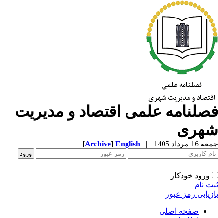
صلنامه علمی اقتصاد و مدیریت
هری
1 مرداد 1405
|
English
]
Archive
[
ورود خودکار
ت نام
زیابی رمز عبور
صفحه اصلی