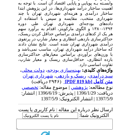
وابسـته بـه پویایی و پایایی اقتصاد آن است. با توجه به
اهمیت ساختار درآمد شهرداری‌ها، در این پژوهش ابتدا
ساختار درآمدی و هزینه‌ای شهرداری تهران با چند
شهرداری منتخب، مقایسه و سپس با استفاده از
داده‌های بودجه‌ای شهرداری تهران طی دوره
۱۳۹۴-۱۳۸۰ و الگوی مارکویتز، اقدام به برآورد سهم
هر یک از کدهای درآمدی براساس حداقل کردن ریسک،
حداکثر‌سازی بازدهی انتظاری و معیار شارپ در پرتفوی
درآمدی شهرداری تهران شده است. نتایج نشان دادند
که ساختار درآمد شهرداری تهران، مناسب نمی‌باشد و
با وزن‌های برآوردی براساس معیارهای حداکثرسازی
بازده انتظاری، حداقل
سازی ریسک و معیار شارپ،
تفاوت اساسی دارد.
واژه‌های کلیدی:
بهینه‌سازی بودجه
،
دولت محلی
،
سبد درآمدی
،
ریسک و بازدهی
،
شهرداری تهران
متن کامل
[PDF 819 kb]
(۲۹۴۶ دریافت)
نوع مطالعه:
پژوهشي
| موضوع مقاله:
تخصصي
دریافت: 1396/1/29 | پذیرش: 1396/6/19 | انتشار:
1397/5/9 | انتشار الکترونیک: 1397/5/9
ارسال نظر درباره این مقاله : نام کاربری یا پست
الکترونیک شما: