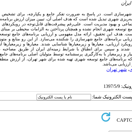
وین شهرسازی است.
در پاسخ به ضرورت تفکر جامع و یکپارچه، برای تشخیص و
نامه‌ریزی شهری تبدیل شده است که
هدف اصلی آن، تبیین میزان ارزش برنامه
‌ه
ا
ماعی و بهبود مدیریت است. علی‌رغم پیشرفت‌های قابل‌توجه در رویکردهای 
امع توسعه شهری انجام نشده و همچنان پرداختن به الزامات محیطی بر مبنای
ست. هدف این تحقیق، ارائه مدل مفهومی و ارزیابی برنامه‌های جامع توسع
ابی برنامه‌های جامع شهرسازی را شکننده می‌سازد. از این رو منابع و متو
کرد ارزیابی، معیارها و زیرمعیارها شناسایی شدند. معیارها و زیرمعیارها ا
ن شدند و سپس برای انطباق با شرایط زمینه‌ای ایران از طریق مصاحبه ع
 و زیرمعیار با به‌کارگیری پرسشنامه توسط متولیان اصلی برنامه‌های جامع
 که برنامه‌های جامع توسعه شهری تهیه شده برای شهر تهران، از ارزش منط
ارزیابی می‌باشد.
ی
،
شهر تهران
ا پست الکترونیک شما: