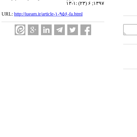
۱۳۹۷; ۶ (۲۳) :۱-۱۳
URL:
http://iueam.ir/article-۱-۹۵۶-fa.html