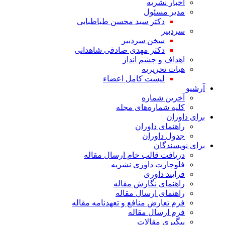
اخبار نشریه
مدیر مسئول
دکتر سید محسن طباطبایی
سردبیر
سخن سردبیر
دکتر مهدی صادقی شاهدانی
اهداف و چشم انداز
هیات تحریریه
لیست کامل اعضاء
آرشیو
آخرین شماره
کلیه شماره‌های مجله
برای داوران
راهنمای داوران
جدول داوران
برای نویسندگان
دریافت قالب خام ارسال مقاله
فلوچارت داوری نشریه
فرایند داوری
راهنمای نگارش مقاله
راهنمای ارسال مقاله
فرم تعارض منافع و تعهدنامه مقاله
فرم ارسال مقاله
پیگیری مقالات