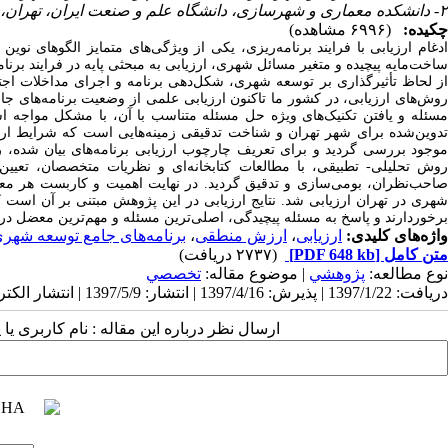
۲- دانشکده معماری و شهرسازی، دانشگاه علم و صنعت ایران، تهران، ایران
چکیده:
(۶۹۹۶ مشاهده)
دغام ارزیابی با فرایند برنامه‌ریزی، یکی از ویژگی‌های متمایز الگوهای ن
اخت‌مایه پیچیده و متغیر مسائل شهری، ارزیابی به مبحثی پایه در فرایند بر
از لحاظ تأثیرگذاری بر توسعه شهری، شکل‌دهی برنامه و اجرای مداخلات اجت
وش‌های ارزیابی،
در کشور ما
تاکنون ارزیابی علمی از وضعیت برنامه‌های ج
مسئله و یافتن تکنیک‌های ویژه حل مسئله متناسب با آن، با مشکل مواجه ا
تدوین‌شده برای شهر تهران و شناخت تدقیقی زمینه‌هایی است که شرایط ارزی
موجود بررسی گردید و برای تعریف چارچوب ارزیابی برنامه‌های بیان شده، روی
روش تحلیلی- تطبیقی، با مطالعات کتابخانه‌ای و نظریات متخصصان، تعیی
صاحب‌نظران، بومی‌سازی و تدقیق گردید. در نهایت اهمیت و کاربست هر معیار
شهری در تهران ارزیابی شد. نتایج ارزیابی در این پژوهش مبتنی بر آن است
برخوردارند و پاسخ به مسئله پیچیدگی، اصلی‌ترین مسئله و مهم‌ترین معضل در 
واژه‌های کلیدی:
ارزیابی
،
ارزش منطقی
،
برنامه‌های جامع توسعه شهر
متن کامل
[PDF 648 kb]
(۲۷۳۷ دریافت)
نوع مطالعه:
پژوهشي
| موضوع مقاله:
تخصصي
دریافت: 1397/1/22 | پذیرش: 1397/4/16 | انتشار: 1397/5/9 | انتشار الکترونیک: 1397/5/9
ارسال نظر درباره این مقاله : نام کاربری ی