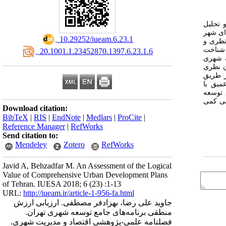
 تحلیل
ی شهر
‎ 10.29252/iueam.6.23.1
نظری و
 شناخت
‎ 20.1001.1.23452870.1397.6.23.1.6
ه شهری
ن نظری
ز طریق
میق با
 توسعه
قی کمی
Download citation:
BibTeX
|
RIS
|
EndNote
|
Medlars
|
ProCite
|
Reference Manager
|
RefWorks
Send citation to:
Mendeley
Zotero
RefWorks
Javid A, Behzadfar M. An Assessment of the Logical
Value of Comprehensive Urban Development Plans
of Tehran. IUESA 2018; 6 (23) :1-13
URL:
http://iueam.ir/article-1-956-fa.html
جاوید علی رضا، بهزاد‌فر مصطفی. ارزیابی ارزش
منطقی برنامه‌های جامع توسعه شهری تهران.
فصلنامه علمی-پژوهشی اقتصاد و مدیریت شهری.