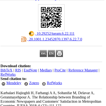
‎ 10.29252/iueam.6.22.111
‎ 20.1001.1.23452870.1397.6.22.7.0
Download citation:
BibTeX
|
RIS
|
EndNote
|
Medlars
|
ProCite
|
Reference Manager
|
RefWorks
Send citation to:
Mendeley
Zotero
RefWorks
Karbalaei Hajioghli H, Farhangi A A, Soltanifar M, Delavar A,
Geranmayehpour A. The Relationship between Branding of
Economic Newspapers and Customers’ Satisfaction in Metropolitan
Countries. IUESA 2018; 6 (22) :111-122