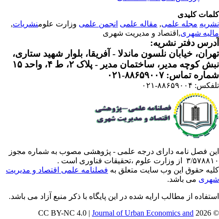
مات کلیدی
ریه
مجله علمی
,
مقاله علمی
انجمن علمی
وزارت علوم
نشریات
,
لیه شهری
,اقتصاد و مدیریت شهری
رس دفتر نشریه:
ران، خیابان نلسون ماندلا - آفریقا، بلوار شهید ستاری،
 کوچه مدیر، ساختمان مدیر - پلاک ۲، ط ۴، واحد ۱۵
ره تماس: ۸۸۶۵۹۰۰۷-۰۲۱
: ۸۸۶۵۹۰۰۴-۰۲۱
ن فصل نامه دارای درجه علمی - پژوهشی مصوب به شماره مجوز
 از وزارت علوم ،تحقیقات فناوری است .
یه حقوق این وب سایت متعلق به
فصلنامه علمی اقتصاد و مدیریت
ری
می باشد.
تفاده از مطالب ارایه شده در این پایگاه با ذکر منبع آزاد می باشد.
Journal of Urban Economics and
© 202