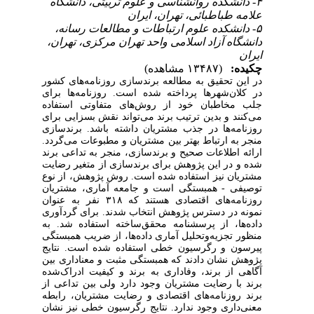
۴- دانشکده روان‎شناسی و علوم تربیتی، دانشگاه
علامه طباطبائی، تهران، ایران
۵- دانشکده علوم ارتباطات و مطالعات رسانه،
دانشگاه آزاد اسلامی واحد تهران مرکزی، تهران،
ایران
چکیده:
(۱۳۴۸۷ مشاهده)
در این تحقیق به مطالعه برندسازی روزنامه‌های کشور
در کلان‌شهرها پرداخته شده است. روزنامه‌‌ها
برای
جلب مخاطبان خود از روش‌های متفاوتی استفاده
می
کنند و بدین ترتیب برند می‌تواند نقش بسزایی برای
روزنامه‌ها در جذب مشتریان داشته باشد.
برندسازی
منجر به ارتباط بهتر بین مشتریان و مطبوعات می‌گردد.
ارائه اطلاعات صحیح و برندسازی، منجر به تداعی برند
شده و در این پژوهش برای برندسازی از متغیر رضایت
مشتریان نیز استفاده شده است. روش پژوهش، از نوع
توصیفی - همبستگی است و جامعه آماری، مشتریان
روزنامه‌های اقتصادی هستند که ۳۱۸ نفر به عنوان
نمونه در دسترس پژوهش انتخاب شدند. برای گردآوری
داده‌ها، از پرسشنامه محقق‌ساخته استفاده شد. به
منظور تجزیه‌و‌تحلیل آماری داده‌ها، از ضریب همبستگی
پیرسون و رگرسیون خطی استفاده شده است. نتایج
پژوهش نشان دادند که همبستگی مثبت و معناداری بین
آگاهی از برند، وفاداری به برند و کیفیت ادراک‌شده
برند با رضایت مشتریان وجود دارد ولی بین تداعی از
برند روزنامه‌های اقتصادی و رضایت مشتریان، رابطه
معنی‌داری وجود ندارد. نتایج رگرسیون خطی
نیز
نشان