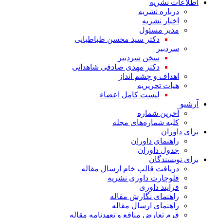
اطلاعات نشریه
درباره نشریه
اخبار نشریه
مدیر مسئول
دکتر سید محسن طباطبایی
سردبیر
سخن سردبیر
دکتر مهدی صادقی شاهدانی
اهداف و چشم انداز
هیات تحریریه
لیست کامل اعضاء
آرشیو
آخرین شماره
کلیه شماره‌های مجله
برای داوران
راهنمای داوران
جدول داوران
برای نویسندگان
دریافت قالب خام ارسال مقاله
فلوچارت داوری نشریه
فرایند داوری
راهنمای نگارش مقاله
راهنمای ارسال مقاله
فرم تعارض منافع و تعهدنامه مقاله