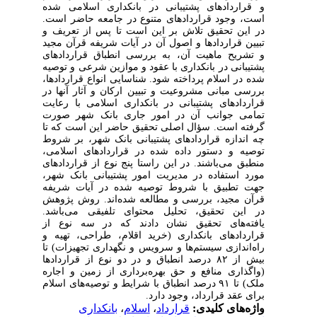
و قراردادهای پشتیبانی در بانکداری اسلامی شده
است، وجود قراردادهای متنوع در جامعه حاضر است.
در این تحقیق تلاش بر این است تا پس از تعریف و
تبیین قراردادها و اصول آن در آیات شریفه قرآن مجید
و تشریح ماهیت آن، به بررسی انطباق قراردادهای
پشتیبانی در بانکداری با عقود و موازین شرعی و توصیه
شده در اسلام پرداخته شود.
شناسایی انواع قراردادها،
بررسی مبانی مشروعیت و تبیین ارکان و آثار آنها در
قراردادهای پشتیبانی در بانکداری اسلامی با رعایت
تمامی جوانب آن در امور جاری بانک شهر صورت
گرفته است. سؤال اصلی تحقیق حاضر این است که تا
چه اندازه قراردادهای پشتیبانی بانک شهر، بر شروط
توصیه و دستور داده شده در قراردادهای اسلامی،
منطبق می‌باشند. در این راستا پنج نوع از قراردادهای
مورد استفاده در مدیریت امور پشتیبانی بانک شهر،
جهت تطبیق با شروط توصیه
شده در آیات شریفه
قرآن مجید، بررسی و مطالعه شده‌اند. روش پژوهش
در این تحقیق، تحلیل محتوای تلفیقی می‌باشد.
یافته‌های تحقیق نشان دادند که در سه نوع از
قراردادهای بانکداری (خرید اقلام، طراحی، تهیه و
راه‌اندازی سیستم‌ها و سرویس و نگهداری تجهیزات) تا
بیش از ۸۲ درصد انطباق و در دو نوع از قراردادها
(واگذاری منافع و حق بهره‌برداری از زمین و اجاره
ملک) تا ۹۱ درصد انطباق با شرایط و توصیه‌های اسلام
برای عقد قرارداد، وجود دارد.
واژه‌های کلیدی:
قرارداد
،
اسلام
،
بانکداری