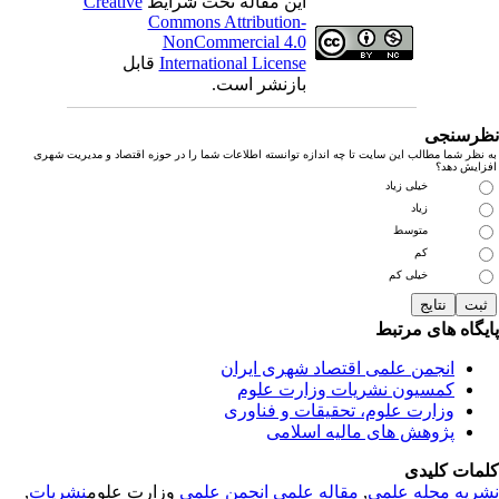
این مقاله تحت شرایط
Creative
Commons Attribution-
NonCommercial 4.0
International License
قابل
بازنشر است.
رسنجی
نظر شما مطالب این سایت تا چه اندازه توانسته اطلاعات شما را در حوزه اقتصاد و مدیریت شهری
زایش دهد؟
خیلی زیاد
زیاد
متوسط
کم
خیلی کم
یگاه های مرتبط
انجمن علمی اقتصاد شهری ایران
کمسیون نشریات وزارت علوم
وزارت علوم، تحقیقات و فناوری
پژوهش های مالیه اسلامی
مات کلیدی
ریه
مجله علمی
,
مقاله علمی
انجمن علمی
وزارت علوم
نشریات
,