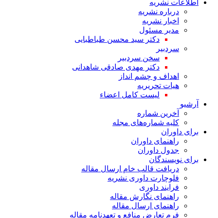
اطلاعات نشریه
درباره نشریه
اخبار نشریه
مدیر مسئول
دکتر سید محسن طباطبایی
سردبیر
سخن سردبیر
دکتر مهدی صادقی شاهدانی
اهداف و چشم انداز
هیات تحریریه
لیست کامل اعضاء
آرشیو
آخرین شماره
کلیه شماره‌های مجله
برای داوران
راهنمای داوران
جدول داوران
برای نویسندگان
دریافت قالب خام ارسال مقاله
فلوچارت داوری نشریه
فرایند داوری
راهنمای نگارش مقاله
راهنمای ارسال مقاله
فرم تعارض منافع و تعهدنامه مقاله