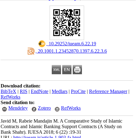
‎ 10.29252/iueam.6.22.19
‎ 20.1001.1.23452870.1397.6.22.3.6
Download citation:
BibTeX
|
RIS
|
EndNote
|
Medlars
|
ProCite
|
Reference Manager
|
RefWorks
Send citation to:
Mendeley
Zotero
RefWorks
Javid M, Rabeie Mandajin M. A Comparative Study of Islamic
Contracts and Islamic Banking Support Contracts (A Study on
Bank Shahr). IUESA 2018; 6 (22) :19-31
URL:
http://iueam.ir/article-1-903-fa.html