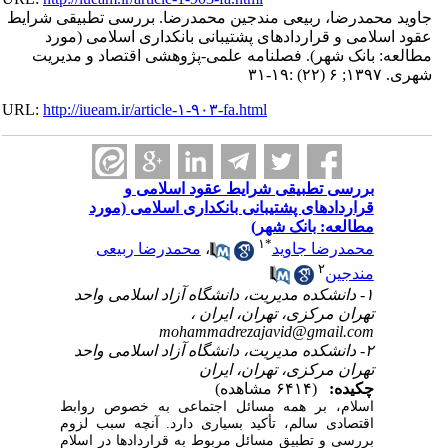
جاوید محمدرضا، ربیعی مندجین محمدرضا. بررسی تطبیقی شرایط
عقود اسلامی و قراردادهای پشتیبانی بانکداری اسلامی (مورد
مطالعه: بانک شهر). فصلنامه علمی-پژوهشی اقتصاد و مدیریت
شهری. ۱۳۹۷; ۶ (۲۲) :۱۹-۳۱
URL:
http://iueam.ir/article-۱-۹۰۳-fa.html
بررسی تطبیقی شرایط عقود اسلامی و
قراردادهای پشتیبانی بانکداری اسلامی (مورد
مطالعه: بانک شهر)
۱
*
محمدرضا جاوید
،
محمدرضا ربیعی
۲
مندجین
۱- دانشکده مدیریت، دانشگاه آزاد اسلامی واحد
تهران مرکزی، تهران، ایران ،
mohammadrezajavid@gmail.com
۲- دانشکده مدیریت، دانشگاه آزاد اسلامی واحد
تهران مرکزی، تهران، ایران
چکیده:
(۶۴۱۴ مشاهده)
اسلام، بر همه مسائل اجتماعی به خصوص روابط
اقتصادی سالم، تأکید بسیاری دارد. آنچه سبب لزوم
بررسی و تطبیق مسائل مربوط به قراردادها در اسلام