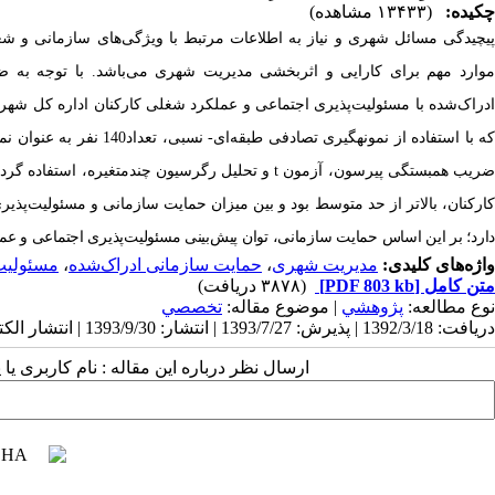
چکیده:
(۱۳۴۳۳ مشاهده)
یچیدگی مسائل شهری و نیاز به اطلاعات مرتبط با ویژگی‌های سازمانی و ش
وارد مهم برای کارایی و اثربخشی مدیریت شهری می‌باشد. با توجه به
دراک‌شده با مسئولیت‌پذیری اجتماعی و عملکرد شغلی کارکنان اداره کل شهر
ه با استفاده از نمونه­گیری تصادفی طبقه‌ای- نسبی، تعداد
140 نفر
به عنوان نم
ریب همبستگی پیرسون، آزمون
t
و تحلیل رگرسیون چندمتغیره، استفاده گردی
کارکنان، بالاتر از حد متوسط بود و بین میزان حمایت سازمانی و مسئولیت‌پذ
دارد؛ بر این اساس حمایت سازمانی، توان پیش‌بینی مسئولیت‌پذیری اجتماعی و عمل
واژه‌های کلیدی:
مدیریت شهری
،
حمایت سازمانی ادراک‌شده
،
مسئولیت
متن کامل
[PDF 803 kb]
(۳۸۷۸ دریافت)
نوع مطالعه:
پژوهشي
| موضوع مقاله:
تخصصي
دریافت: 1392/3/18 | پذیرش: 1393/7/27 | انتشار: 1393/9/30 | انتشار الکترونیک: 1393/9/30
ارسال نظر درباره این مقاله : نام کاربری ی