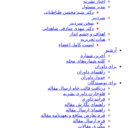
اخبار نشریه
مدیر مسئول
دکتر سید محسن طباطبایی
سردبیر
سخن سردبیر
دکتر مهدی صادقی شاهدانی
اهداف و چشم انداز
هیات تحریریه
لیست کامل اعضاء
آرشیو
آخرین شماره
کلیه شماره‌های مجله
برای داوران
راهنمای داوران
جدول داوران
برای نویسندگان
دریافت قالب خام ارسال مقاله
فلوچارت داوری نشریه
فرایند داوری
راهنمای نگارش مقاله
راهنمای ارسال مقاله
فرم تعارض منافع و تعهدنامه مقاله
فرم ارسال مقاله
پیگیری مقالات