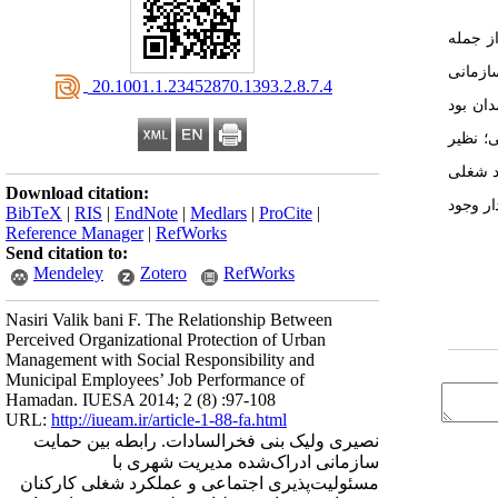
ز جمله
ازمانی
‎ 20.1001.1.23452870.1393.2.8.7.4
ان بود
ی؛ نظیر
رد شغلی
Download citation:
ار وجود
BibTeX
|
RIS
|
EndNote
|
Medlars
|
ProCite
|
Reference Manager
|
RefWorks
Send citation to:
Mendeley
Zotero
RefWorks
Nasiri Valik bani F. The Relationship Between
Perceived Organizational Protection of Urban
Management with Social Responsibility and
Municipal Employees’ Job Performance of
Hamadan. IUESA 2014; 2 (8) :97-108
URL:
http://iueam.ir/article-1-88-fa.html
نصیری ولیک بنی فخرالسادات. رابطه بین حمایت
سازمانی ادراک‌شده مدیریت شهری با
مسئولیت‌پذیری اجتماعی و عملکرد شغلی کارکنان