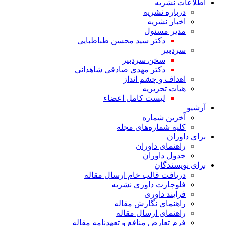
اطلاعات نشریه
درباره نشریه
اخبار نشریه
مدیر مسئول
دکتر سید محسن طباطبایی
سردبیر
سخن سردبیر
دکتر مهدی صادقی شاهدانی
اهداف و چشم انداز
هیات تحریریه
لیست کامل اعضاء
آرشیو
آخرین شماره
کلیه شماره‌های مجله
برای داوران
راهنمای داوران
جدول داوران
برای نویسندگان
دریافت قالب خام ارسال مقاله
فلوچارت داوری نشریه
فرایند داوری
راهنمای نگارش مقاله
راهنمای ارسال مقاله
فرم تعارض منافع و تعهدنامه مقاله