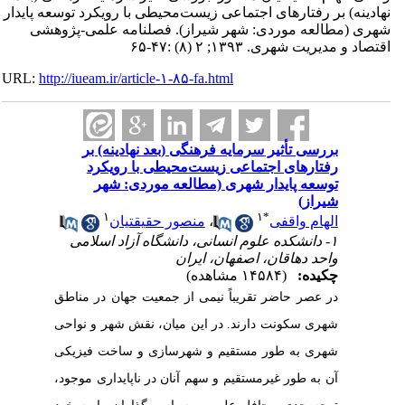
نهادینه) بر رفتارهای اجتماعی زیست‌محیطی با رویکرد توسعه پایدار
شهری (مطالعه موردی: شهر شیراز). فصلنامه علمی-پژوهشی
اقتصاد و مدیریت شهری. ۱۳۹۳; ۲ (۸) :۴۷-۶۵
URL:
http://iueam.ir/article-۱-۸۵-fa.html
بررسی تأثیر سرمایه فرهنگی (بعد نهادینه) بر
رفتارهای اجتماعی زیست‌محیطی با رویکرد
توسعه پایدار شهری (مطالعه موردی: شهر
شیراز)
۱
۱
*
الهام واقفی
،
منصور حقیقتیان
۱- دانشکده علوم انسانی، دانشگاه آزاد اسلامی
واحد دهاقان، اصفهان، ایران
چکیده:
(۱۴۵۸۴ مشاهده)
در عصر حاضر تقریباً نیمی از جمعیت جهان در مناطق
شهری سکونت دارند. در این میان، نقش شهر و نواحی
شهری به طور مستقیم و شهرسازی و ساخت فیزیکی
آن به طور غیر‌مستقیم و سهم آنان در ناپایداری موجود،