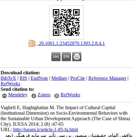
‎ 20.1001.1.23452870.1393.2.8.4.1
Download citation:
BibTeX
|
RIS
|
EndNote
|
Medlars
|
ProCite
|
Reference Manager
|
RefWorks
Send citation to:
Mendeley
Zotero
RefWorks
Vaghefi E, Haghighatian M. The Impact of Cultural Capital
(Institutional Dimension) on Socio-Environmental Behaviors with
the Sustainable Urban Development Approach (The Case of Shiraz
City). IUESA 2014; 2 (8) :47-65
URL:
http://iueam.ir/article-1-85-fa.html
واقفی الهام، حقیقتیان منصور. بررسی تأثیر سرمایه فرهنگی (بعد