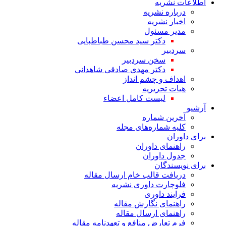
اطلاعات نشریه
درباره نشریه
اخبار نشریه
مدیر مسئول
دکتر سید محسن طباطبایی
سردبیر
سخن سردبیر
دکتر مهدی صادقی شاهدانی
اهداف و چشم انداز
هیات تحریریه
لیست کامل اعضاء
آرشیو
آخرین شماره
کلیه شماره‌های مجله
برای داوران
راهنمای داوران
جدول داوران
برای نویسندگان
دریافت قالب خام ارسال مقاله
فلوچارت داوری نشریه
فرایند داوری
راهنمای نگارش مقاله
راهنمای ارسال مقاله
فرم تعارض منافع و تعهدنامه مقاله