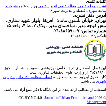
مات کلیدی
ریه
مجله علمی
,
مقاله علمی
انجمن علمی
وزارت علوم
نشریات
,
لیه شهری
,اقتصاد و مدیریت شهری
رس دفتر نشریه:
ران، خیابان نلسون ماندلا - آفریقا، بلوار شهید ستاری،
 کوچه مدیر، ساختمان مدیر - پلاک ۲، ط ۴، واحد ۱۵
ره تماس: ۸۸۶۵۹۰۰۷-۰۲۱
: ۸۸۶۵۹۰۰۴-۰۲۱
ن فصل نامه دارای درجه علمی - پژوهشی مصوب به شماره مجوز
 از وزارت علوم ،تحقیقات فناوری است .
یه حقوق این وب سایت متعلق به
فصلنامه علمی اقتصاد و مدیریت
ری
می باشد.
تفاده از مطالب ارایه شده در این پایگاه با ذکر منبع آزاد می باشد.
Journal of Urban Economics and
© 202
Manageme