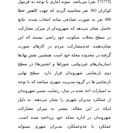
(171773 نفر) می‌باشد. نمونه آماری با توجه به فرمول
کوکران 383 نفر محاسبه گردید که جهت کاهش خطا
400 نفر به صورت تصادفی ساده انتخاب شدند. نتایج
حاصل نشان می‌دهد
که شهروندان
از میزان مشارکت
در سطح محلات سکونت خود راضی نیستند
که این
نشان‌‌دهنده عدم‌مشارکت مردم در کارهای صورت
گرفته در محدوده محله خود است. همچنین نقش نهادها
(
سازمان‌
های غیردولتی، شوراها
و انجمن‌ها) در سطح
دوم نارضایتی شهروندان قرار د
ارد
. سطح نهایی
نارضایتی­ ها در گروه مدیریت شهری می­باشد که با توجه
به امتیازات اخذ شده در مدل، رضایت نسبی شهروندان
از عملکرد مدیران
شهری را نشان
می‌دهند. به دلیل
اینکه در این مقاله، بیشتر به میزان مشارکت
شهروندان در اداره محله خود پرداخته شده است
،
عملکرد یا عدم‌عملکرد مدیران شهری نمی­تواند