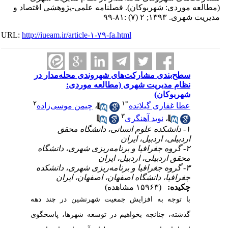
(مطالعه موردی: شهربوکان). فصلنامه علمی-پژوهشی اقتصاد و
مدیریت شهری. ۱۳۹۳; ۲ (۷) :۸۱-۹۹
URL:
http://iueam.ir/article-۱-۷۹-fa.html
سطح‌بندی مشارکت‌های شهروندی محله‌مدار در
نظام مدیریت شهری (مطالعه موردی:
شهربوکان)
۲
۱
*
عطا غفاری گیلانده
،
چیمن موسی‌زاده
۳
،
نوید آهنگری
۱- دانشکده علوم انسانی، دانشگاه محقق
اردبیلی، اردبیل، ایران
۲- گروه جغرافیا و برنامه‌ریزی شهری، دانشگاه
محقق اردبیلی، اردبیل، ایران
۳- گروه جغرافیا و برنامه‌ریزی شهری، دانشکده
جغرافیا، دانشگاه اصفهان، اصفهان، ایران
چکیده:
(۱۵۹۶۳ مشاهده)
با توجه به افزایش جمعیت شهرنشین در چند دهه
گذشته، چنانچه بخواهیم در توسعه شهرها، پاسخگوی