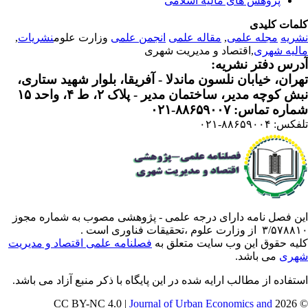
پژوهش های مالیه اسلامی
مات کلیدی
ریه
مجله علمی
,
مقاله علمی
انجمن علمی
وزارت علوم
نشریات
,
لیه شهری
,اقتصاد و مدیریت شهری
رس دفتر نشریه:
ران، خیابان نلسون ماندلا - آفریقا، بلوار شهید ستاری،
 کوچه مدیر، ساختمان مدیر - پلاک ۲، ط ۴، واحد ۱۵
ره تماس: ۸۸۶۵۹۰۰۷-۰۲۱
: ۸۸۶۵۹۰۰۴-۰۲۱
ن فصل نامه دارای درجه علمی - پژوهشی مصوب به شماره مجوز
 از وزارت علوم ،تحقیقات فناوری است .
یه حقوق این وب سایت متعلق به
فصلنامه علمی اقتصاد و مدیریت
ری
می باشد.
تفاده از مطالب ارایه شده در این پایگاه با ذکر منبع آزاد می باشد.
Journal of Urban Economics and
© 202