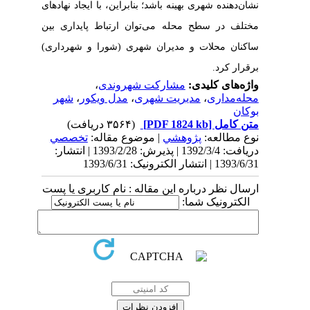
نشان‌دهنده شهری بهینه باش
د؛
بنابراین
،
با ایجاد نهادهای
مختلف در سطح محله می‌توان ارتباط پایداری بین
ساکنان محلات و مدیران شهری (شورا و شهرداری)
برقرار کرد.
واژه‌های کلیدی:
مشارکت شهروندی
،
محله‌مداری
،
مدیریت شهری
،
مدل ویکور
،
شهر
بوکان
متن کامل
[PDF 1824 kb]
(۳۵۶۴ دریافت)
نوع مطالعه:
پژوهشي
| موضوع مقاله:
تخصصي
دریافت: 1392/3/4 | پذیرش: 1393/2/28 | انتشار:
1393/6/31 | انتشار الکترونیک: 1393/6/31
ارسال نظر درباره این مقاله : نام کاربری یا پست
الکترونیک شما: