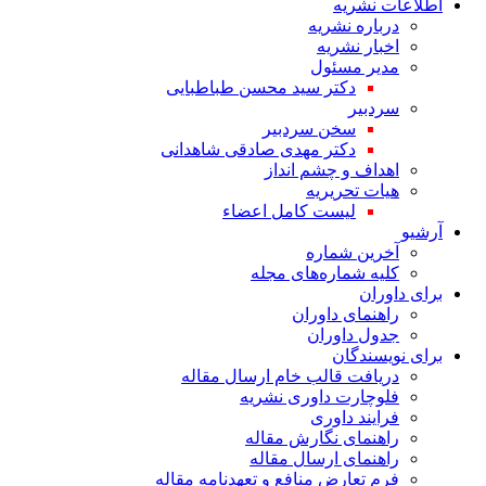
اطلاعات نشریه
درباره نشریه
اخبار نشریه
مدیر مسئول
دکتر سید محسن طباطبایی
سردبیر
سخن سردبیر
دکتر مهدی صادقی شاهدانی
اهداف و چشم انداز
هیات تحریریه
لیست کامل اعضاء
آرشیو
آخرین شماره
کلیه شماره‌های مجله
برای داوران
راهنمای داوران
جدول داوران
برای نویسندگان
دریافت قالب خام ارسال مقاله
فلوچارت داوری نشریه
فرایند داوری
راهنمای نگارش مقاله
راهنمای ارسال مقاله
فرم تعارض منافع و تعهدنامه مقاله