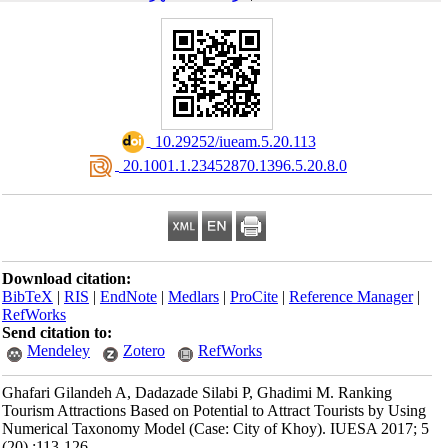
‎ 10.29252/iueam.5.20.113
‎ 20.1001.1.23452870.1396.5.20.8.0
Download citation:
BibTeX
|
RIS
|
EndNote
|
Medlars
|
ProCite
|
Reference Manager
|
RefWorks
Send citation to:
Mendeley
Zotero
RefWorks
Ghafari Gilandeh A, Dadazade Silabi P, Ghadimi M. Ranking
Tourism Attractions Based on Potential to Attract Tourists by Using
Numerical Taxonomy Model (Case: City of Khoy). IUESA 2017; 5
(20) :113-126