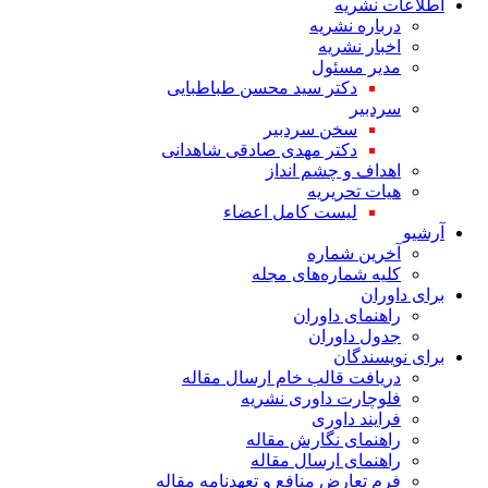
اطلاعات نشریه
درباره نشریه
اخبار نشریه
مدیر مسئول
دکتر سید محسن طباطبایی
سردبیر
سخن سردبیر
دکتر مهدی صادقی شاهدانی
اهداف و چشم انداز
هیات تحریریه
لیست کامل اعضاء
آرشیو
آخرین شماره
کلیه شماره‌های مجله
برای داوران
راهنمای داوران
جدول داوران
برای نویسندگان
دریافت قالب خام ارسال مقاله
فلوچارت داوری نشریه
فرایند داوری
راهنمای نگارش مقاله
راهنمای ارسال مقاله
فرم تعارض منافع و تعهدنامه مقاله