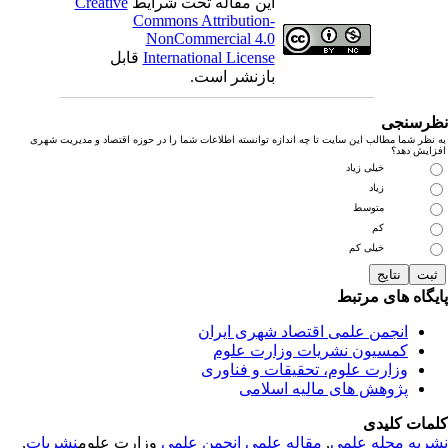
این مقاله تحت شرایط
Creative
Commons Attribution-
NonCommercial 4.0
International License
قابل
بازنشر است.
رسنجی
نظر شما مطالب این سایت تا چه اندازه توانسته اطلاعات شما را در حوزه اقتصاد و مدیریت شهری
زایش دهد؟
خیلی زیاد
زیاد
متوسط
کم
خیلی کم
یگاه های مرتبط
انجمن علمی اقتصاد شهری ایران
کمسیون نشریات وزارت علوم
وزارت علوم، تحقیقات و فناوری
پژوهش های مالیه اسلامی
مات کلیدی
ریه
مجله علمی
,
مقاله علمی
انجمن علمی
وزارت علوم
نشریات
,