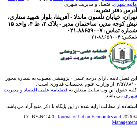
لیه شهری
,اقتصاد و مدیریت شهری
رس دفتر نشریه:
ران، خیابان نلسون ماندلا - آفریقا، بلوار شهید ستاری،
 کوچه مدیر، ساختمان مدیر - پلاک ۲، ط ۴، واحد ۱۵
ره تماس: ۸۸۶۵۹۰۰۷-۰۲۱
: ۸۸۶۵۹۰۰۴-۰۲۱
ن فصل نامه دارای درجه علمی - پژوهشی مصوب به شماره مجوز
 از وزارت علوم ،تحقیقات فناوری است .
یه حقوق این وب سایت متعلق به
فصلنامه علمی اقتصاد و مدیریت
ری
می باشد.
تفاده از مطالب ارایه شده در این پایگاه با ذکر منبع آزاد می باشد.
Journal of Urban Economics and
© 202
Manageme