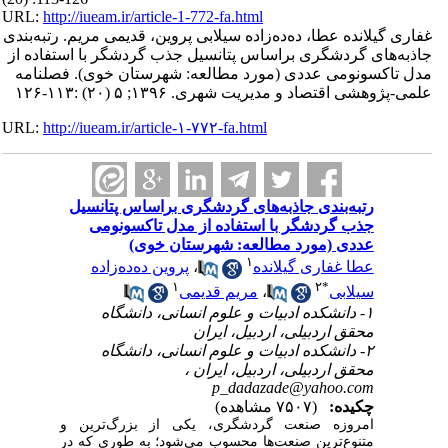
URL:
http://iueam.ir/article-1-772-fa.html
غفاری گیلانده عطا، ده‌ده‌زاده سیلابی پروین، قدیمی مریم. رتبه‌بندی
جاذبه‌های گردشگری براساس پتانسیل جذب گردشگر با استفاده از
مدل تاکسونومی عددی (مورد مطالعه: شهرستان خوی). فصلنامه
علمی-پژوهشی اقتصاد و مدیریت شهری. ۱۳۹۶; ۵ (۲۰) :۱۱۳-۱۲۶
URL:
http://iueam.ir/article-۱-۷۷۲-fa.html
رتبه‌بندی جاذبه‌های گردشگری براساس پتانسیل
جذب گردشگر با استفاده از مدل تاکسونومی
عددی (مورد مطالعه: شهرستان خوی)
۱
عطا غفاری گیلانده
،
پروین ده‌ده‌زاده
۱
۲
*
سیلابی
،
مریم قدیمی
۱- دانشکده ادبیات و علوم انسانی، دانشگاه
محقق اردبیلی، اردبیل، ایران
۲- دانشکده ادبیات و علوم انسانی، دانشگاه
محقق اردبیلی، اردبیل، ایران ،
p_dadazade@yahoo.com
چکیده:
(۷۵۰۷ مشاهده)
امروزه
صنعت
گردشگری
،
یکی
از
بزرگ‌ترین
و
متنوع‌ترین
صنعت‌ها
محسوب
می‌شود؛
به
طوری
که
در