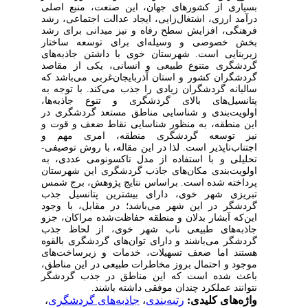
بسیاری
از
کشورهای
جهان،
این
صنعت
،
منبع
اصلی
درآمد
ارزی،
اشتغال‌زایی،
ایجاد
عدالت
اجتماعی،
رشد
فرهنگی،
افزایش
سطح
رفاه
و
نیز
میدانی
برای
رشد
بخش
خصوصی
و
وسیله‌ای
برای
توسعه
ساختار
زیربنایی
است
.
شهرستان
خوی
با
داشتن
جاذبه‌های
گردشگری
متنوع
طبیعی و
انسانی،
یکی
از
مقاصد
گردشگران
کشور
و
استان
آذربایجان‌غربی
می
باشد
که
سالیانه
گردشگران
زیادی
را
جذب
می
کند
.
با
توجه
به
پتانسیل
‌های
بالای
گردشگری
و
تنوع
جاذبه‌ها،
اولویت‌بندی
و
شناسایی
مناطق
مستعد
گردشگری
در
این
منطقه،
به منظور
شناسایی
نقاط
ضعف
و
قوت
و
نیز
توسعه
گردشگری
منطقه،
امری
مهم
و
اجتناب
ناپذیر
است
. لذا در این مقاله، با روش توصیفی-
تحلیلی و با استفاده از مدل تاکسونومی عددی،
به
اولویت‌بندی
مکان
‌های
جاذب
گردشگری
این
شهرستان
پرداخته
شده
است.
براساس نتایج پژوهش، برج شمس
تبریزی شهر خوی، دارای بیشترین پتانسیل جذب
گردشگر در این شهر می‌باشد؛ در مقابل، با وجود
این‌که آبشار بدلان و منطقه حفاظت‌شده مراکان، جزو
جاذبه‌های طبیعی ناب شهر خوی، از لحاظ جذب
گردشگر می‌باشند و دارای توان‌های گردشگری بالقوه
هستند اما ضعف تسهیلات، خدمات و زیرساخت‌های
موجود و احتمال بروز مخاطرات طبیعی در این مناطق،
باعث شده است که این مناطق در جذب گردشگر
نتوانند عملکرد چندان موفقی داشته باشند.
واژه‌های کلیدی:
رتبه‌بندی
،
جاذبه‌های گردشگری
،