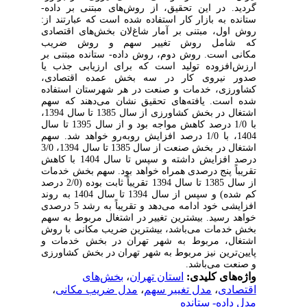
گردید.
در این تحقیق، از روش‌های مبتنی بر داده-
ستانده به بازار کار استفاده شده است که عبارتند از:
روش اول، مبتنی بر آمار شاغ
لا
ن بخش‌های اقتصادی
که شامل روش تغییر سهم و روش ضریب
مکانی
است. روش دوم، روش داده- ستانده مبتنی بر
ارزش‌افزوده تولید است که برای ارزیابی جذب یا
صدور نیروی کار در سه بخش عمده اقتصادی،
کشاورزی، خدمات و صنعت در هر شهرستان استفاده
شده است. یافته‌های تحقیق نشان می‌دهند که سهم
اشتغال در بخش کشاورزی از سال 1385 تا سال 1394،
با 1/0 درصد کاهش مواجه بود و از سال 1395 تا سال
1404، با 1/0 درصد افزایش روبه‌رو خواهد شد. سهم
اشتغال در بخش صنعت از سال 1385 تا سال 1394، 3/0
درصد افزایش داشته و سپس تا سال 1404 با کاهش
تقریباً پنج درصدی همراه خواهد بود. سهم بخش خدمات
از سال 1385 تا سال 1394 تقریباً ثابت بوده (2/0 درصد
کم شده) و سپس از سال 1394 تا سال 1404 به روند
افزایشی خود ادامه می‌دهد و تقریباً به رشد 5 درصدی
خواهد رسید. بیشترین تغییر در اشتغال مربوط به سهم
بخش خدمات می‌باشد، بیشترین ضریب مکانی با روش
اشتغال، مربوط به شهر تهران در بخش خدمات و
پایین‌ترین نیز مربوط به شهر تهران در بخش کشاورزی
و صنعت می‌باشد.
واژه‌های کلیدی:
استان تهران
،
بخش‌های
اقتصادی
،
مدل تغییر سهم
،
مدل ضریب مکانی
،
مدل داده- ستانده