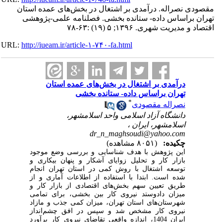
مقصودی نصراله. درآمدی بر اشتغال در بخش‌های عمده استان
تهران براساس داده- ستانده بخشی. فصلنامه علمی-پژوهشی
اقتصاد و مدیریت شهری. ۱۳۹۶; ۵ (۱۹) :۶۳-۷۸
URL:
http://iueam.ir/article-۱-۷۴۰-fa.html
درآمدی بر اشتغال در بخش‌های عمده استان
تهران براساس داده- ستانده بخشی
*
نصراله مقصودی
دانشگاه آزاد اسلامی واحد اسلامشهر،
اسلامشهر، ایران ،
dr_n_maghsoudi@yahoo.com
چکیده:
(۸۰۵۱ مشاهده)
این پژوهش با هدف شناسایی
و بررسی وضع موجود
بازار کار و تحلیل زوایای آشکار و پنهان بیکاری و
توسعه اشتغال با روش کمی در استان تهران انجام
شده است. ابتدا با استفاده از اطلاعات آماری و از
طریق تعیین سهم بخش‌های اقتصادی از بازار کار و
میزان دادوستد نیروی کار بین بخشی، برای تمامی
شهرستان‌های استان تهران، میزان کمی جذب و مازاد
نیروی کار مشخص شد و سپس در افق چشم‌انداز
ایران 1404
،
اندازه واقعی تقاضای نیروی کار برآورد