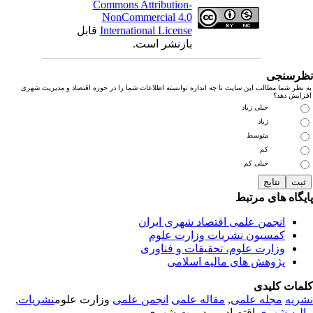
Commons Attribution-
NonCommercial 4.0
International License
قابل
بازنشر است.
رسنجی
نظر شما مطالب این سایت تا چه اندازه توانسته اطلاعات شما را در حوزه اقتصاد و مدیریت شهری
زایش دهد؟
خیلی زیاد
زیاد
متوسط
کم
خیلی کم
یگاه های مرتبط
انجمن علمی اقتصاد شهری ایران
کمسیون نشریات وزارت علوم
وزارت علوم، تحقیقات و فناوری
پژوهش های مالیه اسلامی
مات کلیدی
ریه
مجله علمی
,
مقاله علمی
انجمن علمی
وزارت علوم
نشریات
,
لیه شهری
,اقتصاد و مدیریت شهری