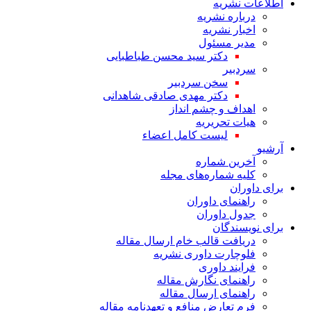
اطلاعات نشریه
درباره نشریه
اخبار نشریه
مدیر مسئول
دکتر سید محسن طباطبایی
سردبیر
سخن سردبیر
دکتر مهدی صادقی شاهدانی
اهداف و چشم انداز
هیات تحریریه
لیست کامل اعضاء
آرشیو
آخرین شماره
کلیه شماره‌های مجله
برای داوران
راهنمای داوران
جدول داوران
برای نویسندگان
دریافت قالب خام ارسال مقاله
فلوچارت داوری نشریه
فرایند داوری
راهنمای نگارش مقاله
راهنمای ارسال مقاله
فرم تعارض منافع و تعهدنامه مقاله