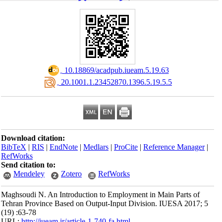
‎ 10.18869/acadpub.iueam.5.19.63
‎ 20.1001.1.23452870.1396.5.19.5.5
Download citation:
BibTeX
|
RIS
|
EndNote
|
Medlars
|
ProCite
|
Reference Manager
|
RefWorks
Send citation to:
Mendeley
Zotero
RefWorks
Maghsoudi N. An Introduction to Employment in Main Parts of
Tehran Province Based on Output-Input Division. IUESA 2017; 5
(19) :63-78
URL:
http://iueam.ir/article-1-740-fa.html