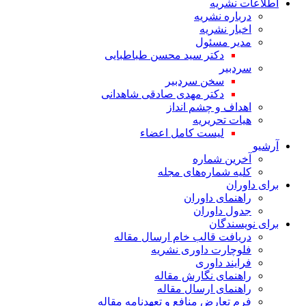
اطلاعات نشریه
درباره نشریه
اخبار نشریه
مدیر مسئول
دکتر سید محسن طباطبایی
سردبیر
سخن سردبیر
دکتر مهدی صادقی شاهدانی
اهداف و چشم انداز
هیات تحریریه
لیست کامل اعضاء
آرشیو
آخرین شماره
کلیه شماره‌های مجله
برای داوران
راهنمای داوران
جدول داوران
برای نویسندگان
دریافت قالب خام ارسال مقاله
فلوچارت داوری نشریه
فرایند داوری
راهنمای نگارش مقاله
راهنمای ارسال مقاله
فرم تعارض منافع و تعهدنامه مقاله