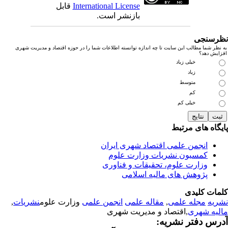
International License
قابل
بازنشر است.
رسنجی
نظر شما مطالب این سایت تا چه اندازه توانسته اطلاعات شما را در حوزه اقتصاد و مدیریت شهری
زایش دهد؟
خیلی زیاد
زیاد
متوسط
کم
خیلی کم
یگاه های مرتبط
انجمن علمی اقتصاد شهری ایران
کمسیون نشریات وزارت علوم
وزارت علوم، تحقیقات و فناوری
پژوهش های مالیه اسلامی
مات کلیدی
ریه
مجله علمی
,
مقاله علمی
انجمن علمی
وزارت علوم
نشریات
,
لیه شهری
,اقتصاد و مدیریت شهری
رس دفتر نشریه: