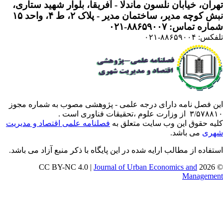
ران، خیابان نلسون ماندلا - آفریقا، بلوار شهید ستاری،
 کوچه مدیر، ساختمان مدیر - پلاک ۲، ط ۴، واحد ۱۵
ره تماس: ۸۸۶۵۹۰۰۷-۰۲۱
: ۸۸۶۵۹۰۰۴-۰۲۱
ن فصل نامه دارای درجه علمی - پژوهشی مصوب به شماره مجوز
 از وزارت علوم ،تحقیقات فناوری است .
یه حقوق این وب سایت متعلق به
فصلنامه علمی اقتصاد و مدیریت
ری
می باشد.
تفاده از مطالب ارایه شده در این پایگاه با ذکر منبع آزاد می باشد.
Journal of Urban Economics and
© 202
Manageme