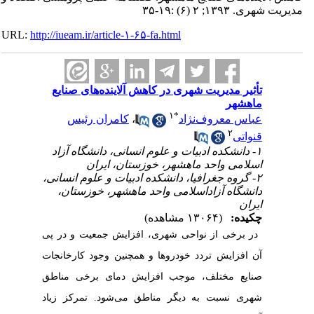
مدیریت شهری. ۱۳۹۳; ۲ (۶) :۱۹-۳۵
URL:
http://iueam.ir/article-۱-۶۵-fa.html
تأثیر مدیریت شهری در کاهش آلاینده‌های صنایع
ماهشهر
۱
*
عباس معروف‌نژاد
،
کامران رئیس
۲
قنواتی
۱- دانشکده ادبیات و علوم انسانی، دانشگاه آزاد
اسلامی واحد ماهشهر، خوزستان، ایران
۲- گروه جغرافیا، دانشکده ادبیات و علوم انسانی،
دانشگاه آزاداسلامی واحد ماهشهر، خوزستان،
ایران
چکیده:
(۱۳۰۶۴ مشاهده)
در برخی از نواحی شهری، افزایش جمعیت و در پی
آن افزایش تردد خودروها و همچنین وجود کارخانجات
صنایع مختلف، موجب افزایش دمای برخی مناطق
شهری نسبت به دیگر مناطق می‌شود.
تمرکز زیاد