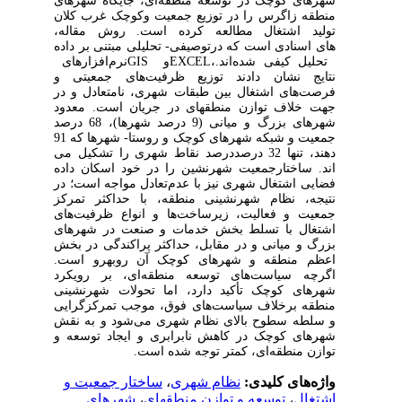
شهرهای کوچک در توسعه منطقه‌ای، جایگاه شهرهای
منطقه زاگرس را در توزیع جمعیت و
تولید اشتغال مطالعه کرده است. روش مقاله،
های اسنادی است که در
توصیفی- تحلیلی مبتنی بر داده
تحلیل کیفی شده‌اند.
،
EXCEL
و
GIS
نرم‌افزارهای
نتایج نشان دادند توزیع ظرفیت‌های جمعیتی و
فرصت‌های اشتغال بین طبقات شهری، نامتعادل و در
جهت خلاف توازن منطقه‏ای در جریان است. معدود
شهرهای بزرگ و میانی (9 درصد شهرها)، 68 درصد
جمعیت و شبکه شهرهای کوچک و روستا- شهرها که 91
دهند، تنها 32 درصد
درصد نقاط شهری را تشکیل می
اند. ساختار
جمعیت شهرنشین را در خود اسکان داده
فضایی اشتغال شهری نیز با عدم‌تعادل‌ مواجه است؛ در
نتیجه، نظام شهرنشینی منطقه، با حداکثر تمرکز
جمعیت و فعالیت، زیرساخت
ها و انواع ظرفیت‌های
اشتغال با تسلط بخش خدمات و صنعت در شهرهای
بزرگ و میانی و در مقابل، حداکثر پراکندگی در بخش
اعظم منطقه و شهرهای کوچک آن روبه‎رو است.
اگرچه سیاست‌های توسعه منطقه‌ای، بر رویکرد
شهرهای کوچک تأکید دارد، اما تحولات شهرنشینی
منطقه برخلاف سیاست‌های فوق، موجب تمرکزگرایی
و سلطه سطوح بالای نظام شهری می‌شود و به نقش
شهرهای کوچک در کاهش نابرابری و ایجاد توسعه و
توازن منطقه‌ای، کمتر توجه شده است.
واژه‌های کلیدی:
نظام شهری
،
ساختار جمعیت و
اشتغال
،
توسعه و توازن منطقه‎ای
،
شهرهای