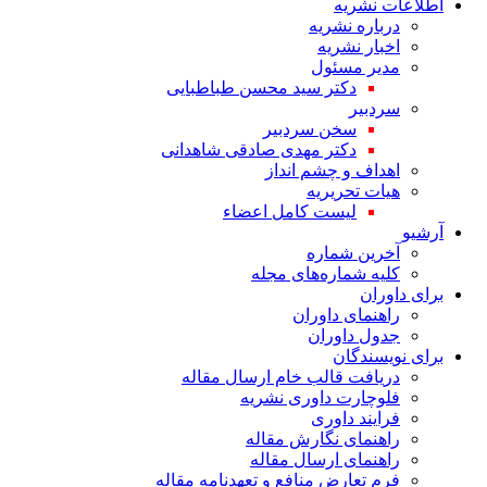
اطلاعات نشریه
درباره نشریه
اخبار نشریه
مدیر مسئول
دکتر سید محسن طباطبایی
سردبیر
سخن سردبیر
دکتر مهدی صادقی شاهدانی
اهداف و چشم انداز
هیات تحریریه
لیست کامل اعضاء
آرشیو
آخرین شماره
کلیه شماره‌های مجله
برای داوران
راهنمای داوران
جدول داوران
برای نویسندگان
دریافت قالب خام ارسال مقاله
فلوچارت داوری نشریه
فرایند داوری
راهنمای نگارش مقاله
راهنمای ارسال مقاله
فرم تعارض منافع و تعهدنامه مقاله