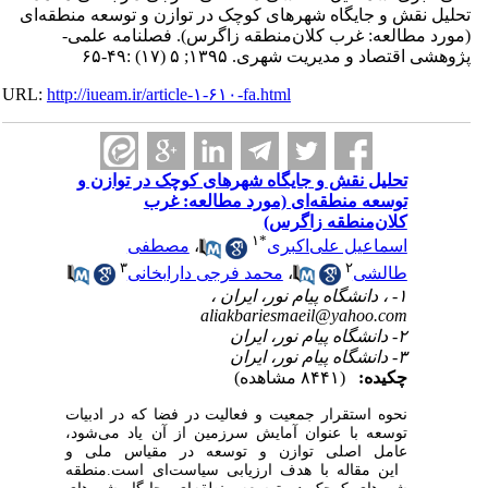
تحلیل نقش و جایگاه شهرهای کوچک در توازن و توسعه منطقه‌ای
(مورد مطالعه: غرب کلان‌منطقه زاگرس). فصلنامه علمی-
پژوهشی اقتصاد و مدیریت شهری. ۱۳۹۵; ۵ (۱۷) :۴۹-۶۵
URL:
http://iueam.ir/article-۱-۶۱۰-fa.html
تحلیل نقش و جایگاه شهرهای کوچک در توازن و
توسعه منطقه‌ای (مورد مطالعه: غرب
کلان‌منطقه زاگرس)
۱
*
اسماعیل علی‌اکبری
،
مصطفی
۳
۲
طالشی
،
محمد فرجی دارابخانی
۱- ، دانشگاه پیام‌ نور، ایران ،
aliakbariesmaeil@yahoo.com
۲- دانشگاه پیام ‌نور، ایران
۳- دانشگاه پیام نور، ایران
چکیده:
(۸۴۴۱ مشاهده)
نحوه استقرار جمعیت و فعالیت در فضا که در ادبیات
توسعه با عنوان آمایش سرزمین از آن یاد می
شود،
عامل اصلی توازن و توسعه در مقیاس ملی و
این مقاله با هدف ارزیابی سیاست
ای است.
منطقه