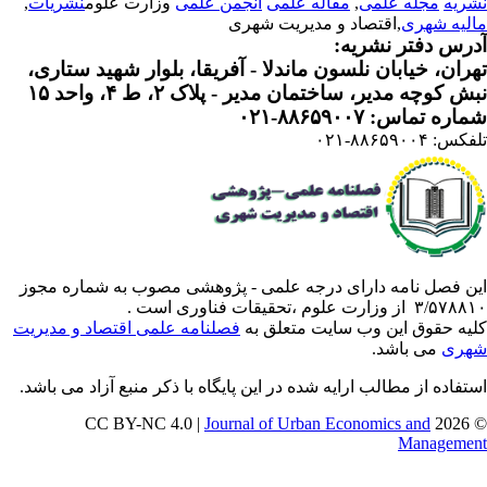
ریه
مجله علمی
,
مقاله علمی
انجمن علمی
وزارت علوم
نشریات
,
لیه شهری
,اقتصاد و مدیریت شهری
رس دفتر نشریه:
ران، خیابان نلسون ماندلا - آفریقا، بلوار شهید ستاری،
 کوچه مدیر، ساختمان مدیر - پلاک ۲، ط ۴، واحد ۱۵
ره تماس: ۸۸۶۵۹۰۰۷-۰۲۱
: ۸۸۶۵۹۰۰۴-۰۲۱
ن فصل نامه دارای درجه علمی - پژوهشی مصوب به شماره مجوز
 از وزارت علوم ،تحقیقات فناوری است .
یه حقوق این وب سایت متعلق به
فصلنامه علمی اقتصاد و مدیریت
ری
می باشد.
تفاده از مطالب ارایه شده در این پایگاه با ذکر منبع آزاد می باشد.
Journal of Urban Economics and
© 202
Manageme