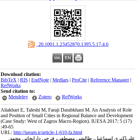
‎ 20.1001.1.23452870.1395.5.17.4.6
Download citation:
BibTeX
|
RIS
|
EndNote
|
Medlars
|
ProCite
|
Reference Manager
|
RefWorks
Send citation to:
Mendeley
Zotero
RefWorks
Aliakbari E, Taleshi M, Faraji Darabkhani M. An Analysis of Role
and Position of Small Cities in Regional Balance and Development
(Case Study: West of Zagros Macro-Region). IUESA 2017; 5 (17)
:49-65
URL:
http://iueam.ir/article-1-610-fa.html
علی‌اکبری اسماعیل، طالشی مصطفی، فرجی دارابخانی محمد.