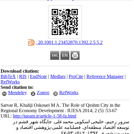
‎ 20.1001.1.23452870.1392.2.5.5.2
Download citation:
BibTeX
|
RIS
|
EndNote
|
Medlars
|
ProCite
|
Reference Manager
|
RefWorks
Send citation to:
Mendeley
Zotero
RefWorks
Sarvar R, Khaliji Oskouei M A. The Role of Qeshm City in the
Regional Economy Development . IUESA 2014; 2 (5) :53-67
URL:
http://iueam.ir/article-1-58-fa.html
سرور رحیم، خلیجی اسکویی محمدعلی. جایگاه شهر قشم در
توسعه اقتصاد منطقه‌ای. فصلنامه علمی-پژوهشی اقتصاد و
مدیریت شهری. ۱۳۹۲; ۲ (۵) :۵۳-۶۷