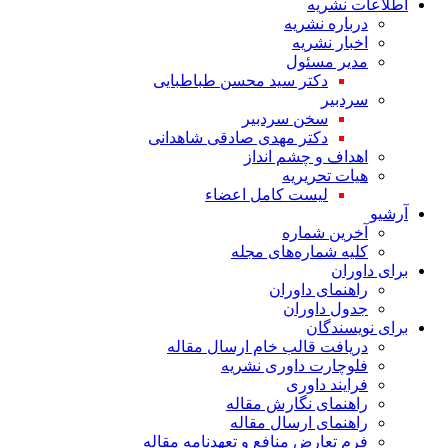
اطلاعات نشریه
درباره نشریه
اخبار نشریه
مدیر مسئول
دکتر سید محسن طباطبایی
سردبیر
سخن سردبیر
دکتر مهدی صادقی شاهدانی
اهداف و چشم انداز
هیات تحریریه
لیست کامل اعضاء
آرشیو
آخرین شماره
کلیه شماره‌های مجله
برای داوران
راهنمای داوران
جدول داوران
برای نویسندگان
دریافت قالب خام ارسال مقاله
فلوچارت داوری نشریه
فرایند داوری
راهنمای نگارش مقاله
راهنمای ارسال مقاله
فرم تعارض منافع و تعهدنامه مقاله