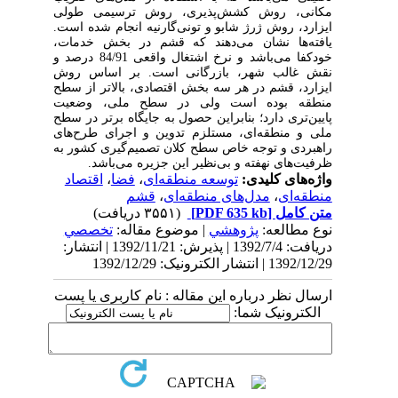
مکانی، روش کشش‌پذیری، روش ترسیمی طولی
ایزارد، ‌روش ژرژ‌ شابو و تونی‌گارنیه انجام شده است.
یافته‌ها نشان می‌دهند که قشم در بخش خدمات،
خودکفا می‌باشد و نرخ اشتغال واقعی 84/91 درصد و
نقش غالب شهر، بازرگانی است. بر اساس روش
ایزارد، قشم در هر سه بخش اقتصادی، بالاتر از سطح
منطقه بوده است ولی در سطح ملی، وضعیت
پایین‌تری دارد؛ بنابراین حصول به جایگاه برتر در سطح
ملی و منطقه‌ای، مستلزم تدوین و اجرای طرح‌های
راهبردی و توجه خاص سطح کلان تصمیم‌گیری کشور به
ظرفیت‌های نهفته و بی‌نظیر این جزیر
ه
می‌باشد.
واژه‌های کلیدی:
توسعه منطقه‌ای
،
فضا
،
اقتصاد
منطقه‌ای
،
مدل‌های منطقه‌ای
،
قشم
متن کامل
[PDF 635 kb]
(۳۵۵۱ دریافت)
نوع مطالعه:
پژوهشي
| موضوع مقاله:
تخصصي
دریافت: 1392/7/4 | پذیرش: 1392/11/21 | انتشار:
1392/12/29 | انتشار الکترونیک: 1392/12/29
ارسال نظر درباره این مقاله : نام کاربری یا پست
الکترونیک شما: