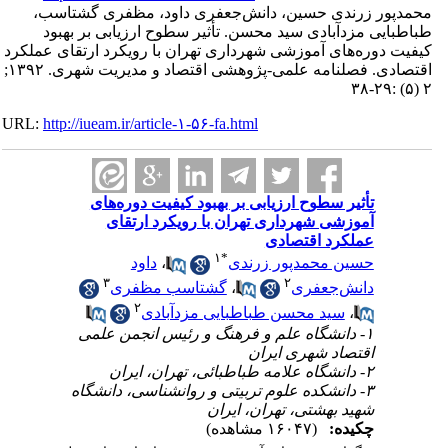
محمدپور زرندی حسین، دانش‌جعفری داود، مظفری گشتاسب،
طباطبایی مزدآبادی سید محسن. تأثیر سطوح ارزیابی بر بهبود
کیفیت دوره‌های آموزشی شهرداری تهران با رویکرد ارتقای عملکرد
اقتصادی. فصلنامه علمی-پژوهشی اقتصاد و مدیریت شهری. ۱۳۹۲;
۲ (۵) :۲۹-۳۸
URL:
http://iueam.ir/article-۱-۵۶-fa.html
تأثیر سطوح ارزیابی بر بهبود کیفیت دوره‌های
آموزشی شهرداری تهران با رویکرد ارتقای
عملکرد اقتصادی
۱
*
حسین محمدپور زرندی
،
داود
۳
۲
دانش‌جعفری
،
گشتاسب مظفری
۲
،
سید محسن طباطبایی مزدآبادی
۱- دانشگاه علم و فرهنگ و رئیس انجمن علمی
اقتصاد شهری ایران
۲- دانشگاه علامه طباطبائی، تهران، ایران
۳- دانشکده علوم تربیتی و روانشناسی، دانشگاه
شهید بهشتی، تهران، ایران
چکیده:
(۱۶۰۴۷ مشاهده)