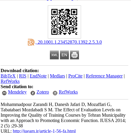
‎ 20.1001.1.23452870.1392.2.5.3.0
Download citation:
BibTeX
|
RIS
|
EndNote
|
Medlars
|
ProCite
|
Reference Manager
|
RefWorks
Send citation to:
Mendeley
Zotero
RefWorks
Mohammadpour Zarandi H, Danesh Jafari D, Mozaffari G,
Tabatabaei Mozdabadi S M. The Effect of Evaluation Levels on
Improving the Quality of Training Courses by Tehran Municipality
with an Approach to Promoting Economic Function. IUESA 2014;
2 (5) :29-38
URL:
http://iueam.ir/article-1-56-fa.html