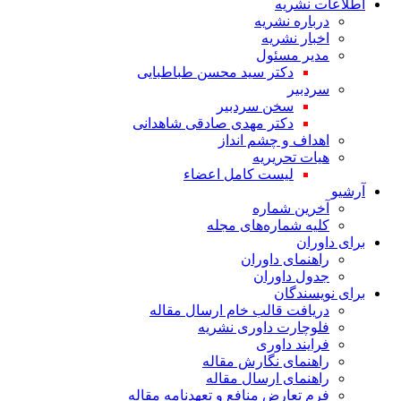
اطلاعات نشریه
درباره نشریه
اخبار نشریه
مدیر مسئول
دکتر سید محسن طباطبایی
سردبیر
سخن سردبیر
دکتر مهدی صادقی شاهدانی
اهداف و چشم انداز
هیات تحریریه
لیست کامل اعضاء
آرشیو
آخرین شماره
کلیه شماره‌های مجله
برای داوران
راهنمای داوران
جدول داوران
برای نویسندگان
دریافت قالب خام ارسال مقاله
فلوچارت داوری نشریه
فرایند داوری
راهنمای نگارش مقاله
راهنمای ارسال مقاله
فرم تعارض منافع و تعهدنامه مقاله