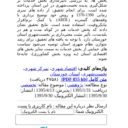
بخش
ها، به بررسی تأثیرگذاری بخش خدمات بر
شکل‌گیری پدیده نخست‌شهری در این استان پرداخته
شده است. برای انجام تحقیق، از داده
های سری
زمانی 1390-1370 و روش خود توضیح برداری با
وقفه‌های گسترده
(
ARDL
)
با کمک نرم‌افزار
مایکروفیت، استفاده شده است. نتایج تحقیق نشان
دادند که بخش خدمات هم در کوتاه
مدت و هم در
بلندمدت، تأثیر مثبت معنی
داری بر نخست‌شهری استان
خوزستان دارد. با توجه به یافته
های تحقیق، برای رشد
متوازن نظام شهری استان توصیه می‌شود
سیاست
های حمایتی از بخش خدمات به سمت سایر بخش
های
اقتصادی استان (به ویژه بخش کشاورزی)، جابه‌جا
شوند.
واژه‌های کلیدی:
اقتصاد شهری
،
تمرکز شهری
،
نخست‌شهری
،
استان خوزستان
متن کامل
[PDF 855 kb]
(۴۷۵۸ دریافت)
نوع مطالعه:
پژوهشي
| موضوع مقاله:
تخصصي
دریافت: 1395/1/31 | پذیرش: 1395/4/13 | انتشار:
1395/9/30 | انتشار الکترونیک: 1395/9/30
ارسال نظر درباره این مقاله : نام کاربری یا پست
الکترونیک شما: