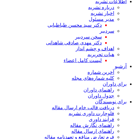
اطلاعات نشریه
درباره نشریه
اخبار نشریه
مدیر مسئول
دکتر سید محسن طباطبایی
سردبیر
سخن سردبیر
دکتر مهدی صادقی شاهدانی
اهداف و چشم انداز
هیات تحریریه
لیست کامل اعضاء
آرشیو
آخرین شماره
کلیه شماره‌های مجله
برای داوران
راهنمای داوران
جدول داوران
برای نویسندگان
دریافت قالب خام ارسال مقاله
فلوچارت داوری نشریه
فرایند داوری
راهنمای نگارش مقاله
راهنمای ارسال مقاله
فرم تعارض منافع و تعهدنامه مقاله