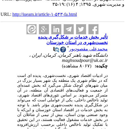
و مدیریت شهری. ۱۳۹۵; ۴ (۱۶) :۱۹-۳۵
URL:
http://iueam.ir/article-۱-۵۴۳-fa.html
تأثیر بخش خدمات بر شکل‌گیری پدیده
نخست‌شهری در استان خوزستان
*
محمدعلی مقصودپور
دانشگاه شهید باهنر کرمان، کرمان، ایران ،
maghsoudpour@uk.ac.ir
چکیده:
(۸۰۶۷ مشاهده)
در ادبیات اقتصاد شهری
،
نخست‌شهری، پدیده
ای است
که در نظام شهری یک منطقه
یک شهر بسیار بزرگ در
میان شهرهای کوچک شکل می‌گیرد که
بخش
عمده‌ای
از
جمعیت
و
فعالیت‌های
اقتصادی آن منطقه،
در
آن
متمرکز می‌شوند. بر اساس تئوری‌های اقتصاد شهری،
تولید ناخالص داخلی، یکی از عواملی است که می‌تواند
در شکل‌گیری پدیده نخست‌شهری مؤثر باشد. با توجه
به بخش خدمات در اقتصاد استان خوزستان و این‌که با
وجود صنعتی بودن استان، بیش از نیمی از شاغلان آن
در بخش خدمات مشغول فعالیت هستند، در این تحقیق
با تفکیک تولید ناخالص داخلی بر‌حسب ارزش‌افزوده