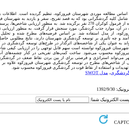
اساس مطالعه موردی شهرستان فیروزکوه، تنظیم گردیده است. اطلاعات ب
 شامل کلیه گردشگرانی بود که به قصد تفریح، سفر و بازدید به شهرستان فی
مسافرت کرده‌اند. حجم نمونه نیز با توجه به تعداد انبوه گردشگران، با استفاده از فرمول کوکران 278 نفر برگزیده شد. به منظور ارزیابی شا
 و 3 سؤال باز چندگزینه‌ای بود که در آن، موارد جذب گردشگر، مورد سنجش قرار گرفت. به منظور ارزیابی 
وزکوه
، از مدل
استفاده شد. بر اساس فرضیه‌های مطرح شده و تحلیل
د و چه تأثیری بر توسعه گردشگری شهرستان دارند، نتایج مطلوبی حاصل
اند به عنوان یکی از شاخصه‌های اثرگذار در طرح‌های توسعه گردشگری در 
شهرستان فیروزکوه توانسته است سهم قابل توجهی را در ارزیابی کیفی شاخ
یروزکوه محسوب می‌شود. ساخت کمپ‌های تفریحی در کنار چشمه‌های آب
ر می‌تواند استراتژی و فرصتی برای از بین بردن نقاط ضعف در گردشگری
کی از شاخص‌های مطرح در توسعه گردشگری شهرستان فیروزکوه علاوه بر ای
تهدیدات و استفاده از نقاط قوت در گردشگری فیروزکوه محسوب شود.
ردشگری
،
مدل SWOT
ا پست الکترونیک شما: