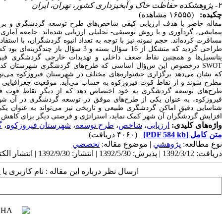
۲- پژوهشکده حفاظت خاک و آبخیزداری کشور، تهران، ایران
چکیده:
(۱۶۵۵۵ مشاهده)
مقاله حاضر با هدف ارزیابی کیفی شاخص‌های طرح توسعه گردشگری و بر 
پیمایشی، گردآوری و با روش توصیفی- تحلیلی ارزیابی شده‌اند. جامعه آماری
طراحی گردید که متشکل از 16 سؤال بسته
تانسیل‌ها و همچنین
نقاط ضعف داخلی
و
تهدیدات خارجی
گردشگری فیر
SWO
درخصوص این س
ؤ
ال اساسی که
طرح‌های گردشگری شهرستان کدامن
ه
نشان می‌دهد
برگزاری جشنواره‌های مختلف در شهرستان فیروزکوه می‌تو
مطرح شوند و از نقاط قوت فیروزکوه به حساب می‌آید. موقعیت جغرافیایی 
طرح‌های توسعه گردشگری به خود اختصاص دهد که از دیگر نقاط قوت ف
فیروزکوه، به عنوان یکی از طرح‌های موفق در توسعه گردشگری در آن شه
شناسایی دقیق اماکن گردشگری طبیعی و تاریخی نیز می‌تواند به عنوان ی
افزایش گردشگران آن شهر کمک نماید، استراتژی و فرصتی دیگر برای کاهش 
واژه‌های کلیدی:
ارزیابی
،
شاخص
،
طرح توسعه
،
شهرستان فیروزکوه
،
گ
متن کامل
[PDF 584 kb]
(۴۰۶۰ دریافت)
نوع مطالعه:
پژوهشي
| موضوع مقاله:
تخصصي
دریافت: 1392/3/12 | پذیرش: 1392/5/30 | انتشار: 1392/9/30 | انتشار الکترونیک: 1392/9/30
ارسال نظر درباره این مقاله : نام کاربری ی