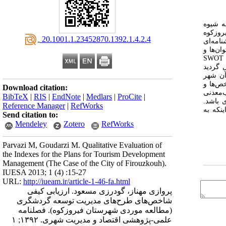
ه شیوه
روزکوه
‎ 20.1001.1.23452870.1392.1.4.2.4
خص‌ها، پرسشنامه‌ای
توان‌ها و
SWOT
 گردید
آن شهر
ص‌ها و
Download citation:
‌معدنی
BibTeX
|
RIS
|
EndNote
|
Medlars
|
ProCite
|
 باشد.
Reference Manager
|
RefWorks
نکه به
Send citation to:
Mendeley
Zotero
RefWorks
Parvazi M, Goudarzi M. Qualitative Evaluation of
the Indexes for the Plans for Tourism Development
Management (The Case of the City of Firouzkouh).
IUESA 2013; 1 (4) :15-27
URL:
http://iueam.ir/article-1-46-fa.html
پروازی مهناز، گودرزی مسعود. ارزیابی کیفی
شاخص‌های طرح‌های مدیریت توسعه گردشگری
(مطالعه موردی شهرستان فیروزکوه). فصلنامه
علمی-پژوهشی اقتصاد و مدیریت شهری. ۱۳۹۲; ۱