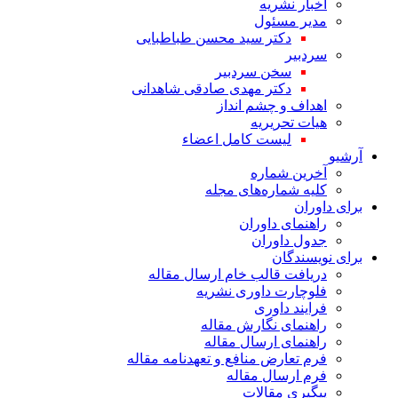
اخبار نشریه
مدیر مسئول
دکتر سید محسن طباطبایی
سردبیر
سخن سردبیر
دکتر مهدی صادقی شاهدانی
اهداف و چشم انداز
هیات تحریریه
لیست کامل اعضاء
آرشیو
آخرین شماره
کلیه شماره‌های مجله
برای داوران
راهنمای داوران
جدول داوران
برای نویسندگان
دریافت قالب خام ارسال مقاله
فلوچارت داوری نشریه
فرایند داوری
راهنمای نگارش مقاله
راهنمای ارسال مقاله
فرم تعارض منافع و تعهدنامه مقاله
فرم ارسال مقاله
پیگیری مقالات