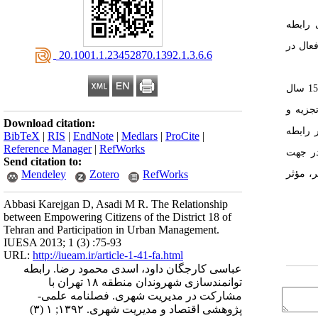
 رابطه
عال در
‎ 20.1001.1.23452870.1392.1.3.6.6
جامعه آماری پژوهش تمامی شهروندان بالای 15 سال
جزیه و
Download citation:
 رابطه
BibTeX
|
RIS
|
EndNote
|
Medlars
|
ProCite
|
Reference Manager
|
RefWorks
 در جهت
Send citation to:
، مؤثر
Mendeley
Zotero
RefWorks
Abbasi Karejgan D, Asadi M R. The Relationship
between Empowering Citizens of the District 18 of
Tehran and Participation in Urban Management.
IUESA 2013; 1 (3) :75-93
URL:
http://iueam.ir/article-1-41-fa.html
عباسی کارجگان داود، اسدی محمود رضا. رابطه
توانمندسازی شهروندان منطقه ۱۸ تهران با
مشارکت در مدیریت شهری. فصلنامه علمی-
پژوهشی اقتصاد و مدیریت شهری. ۱۳۹۲; ۱ (۳)