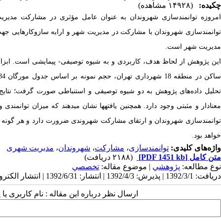
چکیده:
(۱۴۹۲۸ مشاهده)
امروزه توانمندسازی شهروندان به عنوان عامل مؤثری در مشارکت مدیری
توانمندسازی شهروندان با مشارکت در مدیریت شهر و ارایه سازوکارهایی جهت
مدیریت شهر است.
ین پژوهش از لحاظ هدف، کاربردی و به شیوه توصیفی- پیمایشی است. ابزار
اکن در منطقه 18 شهرداری تهران، حجم نمونه بر اساس جدول مورگان 384 نفر و
حلیل داده‌های پژوهش به دو شیوه توصیفی و استنباطی
صورت گرفت؛ نتایج 
عنادار و مثبتی
وجود دارد. همچنین
یافته­ها ­نشان می­دهند که میزان توانمندی
توانمندسازی شهروندان و ارتقای مشارکت شهروندی ضرورت دارد و هر گونه 
خواهد بود.
واژه‌های کلیدی:
توانمندسازی
،
مشارکت
،
شهروندان
،
مدیریت شهری
متن کامل
[PDF 1451 kb]
(۲۱۸۸ دریافت)
نوع مطالعه:
پژوهشي
| موضوع مقاله:
تخصصي
دریافت: 1392/3/1 | پذیرش: 1392/4/3 | انتشار: 1392/6/31 | انتشار الکترونیک: 1392/6/31
ارسال نظر درباره این مقاله : نام کاربری ی