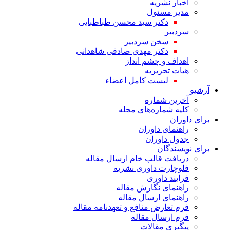
اخبار نشریه
مدیر مسئول
دکتر سید محسن طباطبایی
سردبیر
سخن سردبیر
دکتر مهدی صادقی شاهدانی
اهداف و چشم انداز
هیات تحریریه
لیست کامل اعضاء
آرشیو
آخرین شماره
کلیه شماره‌های مجله
برای داوران
راهنمای داوران
جدول داوران
برای نویسندگان
دریافت قالب خام ارسال مقاله
فلوچارت داوری نشریه
فرایند داوری
راهنمای نگارش مقاله
راهنمای ارسال مقاله
فرم تعارض منافع و تعهدنامه مقاله
فرم ارسال مقاله
پیگیری مقالات