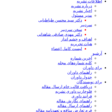
اطلاعات نشریه
درباره نشریه
اخبار نشریه
مدیر مسئول
دکتر سید محسن طباطبایی
سردبیر
سخن سردبیر
دکتر مهدی صادقی شاهدانی
اهداف و چشم انداز
هیات تحریریه
لیست کامل اعضاء
آرشیو
آخرین شماره
کلیه شماره‌های مجله
برای داوران
راهنمای داوران
جدول داوران
برای نویسندگان
دریافت قالب خام ارسال مقاله
فلوچارت داوری نشریه
فرایند داوری
راهنمای نگارش مقاله
راهنمای ارسال مقاله
فرم تعارض منافع و تعهدنامه مقاله