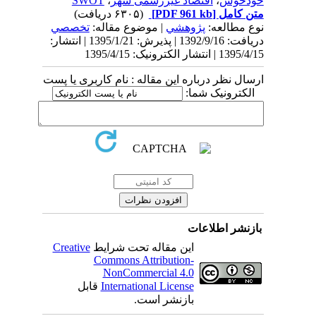
خودخوش
،
اقتصاد غیررسمی شهر
،
SWOT
متن کامل
[PDF 961 kb]
(۶۳۰۵ دریافت)
نوع مطالعه:
پژوهشي
| موضوع مقاله:
تخصصي
دریافت: 1392/9/16 | پذیرش: 1395/1/21 | انتشار:
1395/4/15 | انتشار الکترونیک: 1395/4/15
ارسال نظر درباره این مقاله : نام کاربری یا پست
الکترونیک شما:
بازنشر اطلاعات
این مقاله تحت شرایط
Creative
Commons Attribution-
NonCommercial 4.0
International License
قابل
بازنشر است.