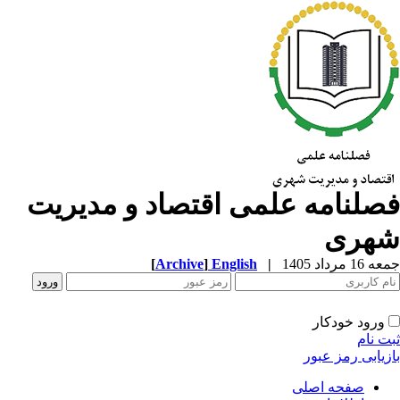
صلنامه علمی اقتصاد و مدیریت
هری
1 مرداد 1405
|
English
]
Archive
[
ورود خودکار
ت نام
زیابی رمز عبور
صفحه اصلی