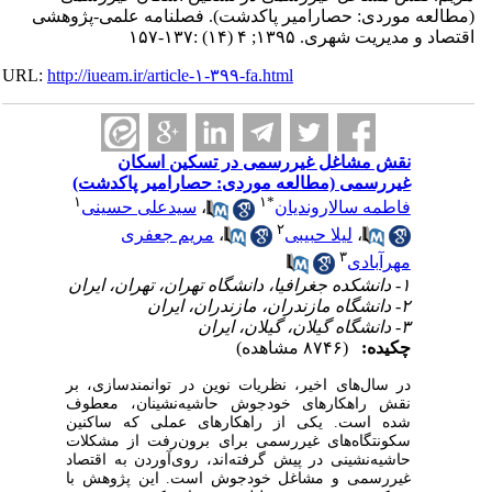
(مطالعه موردی: حصارامیر پاکدشت). فصلنامه علمی-پژوهشی
اقتصاد و مدیریت شهری. ۱۳۹۵; ۴ (۱۴) :۱۳۷-۱۵۷
URL:
http://iueam.ir/article-۱-۳۹۹-fa.html
نقش مشاغل غیررسمی در تسکین اسکان
غیررسمی (مطالعه موردی: حصارامیر پاکدشت)
۱
۱
*
فاطمه سالاروندیان
،
سیدعلی حسینی
۲
،
لیلا حبیبی
،
مریم جعفری
۳
مهرآبادی
۱- دانشکده جغرافیا، دانشگاه تهران، تهران، ایران
۲- دانشگاه مازندران، مازندران، ایران
۳- دانشگاه گیلان، گیلان، ایران
چکیده:
(۸۷۴۶ مشاهده)
در سال‌های اخیر، نظریات نوین در توانمندسازی، بر
نقش راهکارهای خودجوش حاشیه‌نشینان، معطوف
شده است. یکی از راهکارهای عملی که ساکنین
سکونتگاه‌های غیررسمی برای برون‌رفت از مشکلات
حاشیه‌نشینی در پیش گرفته‌اند، روی‌آوردن به اقتصاد
غیررسمی و مشاغل خودجوش است. این پژوهش با