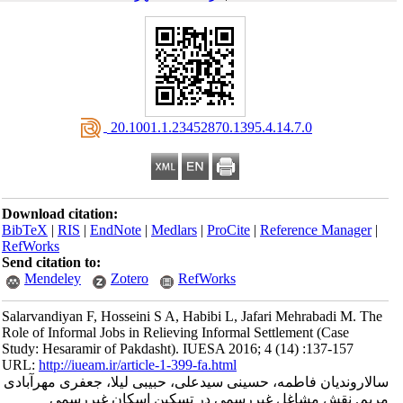
‎ 20.1001.1.23452870.1395.4.14.7.0
Download citation:
BibTeX
|
RIS
|
EndNote
|
Medlars
|
ProCite
|
Reference Manager
|
RefWorks
Send citation to:
Mendeley
Zotero
RefWorks
Salarvandiyan F, Hosseini S A, Habibi L, Jafari Mehrabadi M. The
Role of Informal Jobs in Relieving Informal Settlement (Case
Study: Hesaramir of Pakdasht). IUESA 2016; 4 (14) :137-157
URL:
http://iueam.ir/article-1-399-fa.html
سالاروندیان فاطمه، حسینی سیدعلی، حبیبی لیلا، جعفری مهرآبادی
مریم. نقش مشاغل غیررسمی در تسکین اسکان غیررسمی