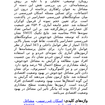
رویکرد توصیفی- تحلیلی و با تکیه بر روش
پرسشنامه‌ای، در پی بررسی نقش این دسته از
مشاغل به عنوان راهکاری برخاسته از درون این
اجتماعات، برای تسکین مسئله اسکان غیررسمی در
میان سکونتگاه‌های غیررسمی حصارامیر در پاکدشت
است.
برای تعیین حجم نمونه از فرمول کوکران
استفاده شد. حجم جامعه آماری،
۲۵۳۰۳
نفر جمعیت
کل حصارامیر در‌نظرگرفته شد. بر این اساس تعداد
نمونه‌ها
۳۷۸
محاسبه شد.
نتایج تکنیک
SWOT
نشان
دادند که توسعه مشاغل خودجوش در سکونتگاه‌های
غیررسمی حصارامیر پاکدشت، نقاط قوت بسیار بالایی
(33/3 امتیاز از نظر عوامل داخلی و 34/3 امتیاز از نظر
عوامل خارجی) دارد. برای تحلیل پرسشنامه‌ها از
آزمون‌های آماری تک نمونه‌ای خی‌دو و تی استفاده
شده است. نتیجه آزمون خی‌دو نشان داد بین جنسیت
افراد مورد مطالعه و گرایش به مشاغل خودجوش،
رابطه معناداری در سطح احتمال ۹۵ درصد وجود دارد.
آزمون تی و نیز کلموگروف- اسمیرنوف، برای نشان
دادن تأثیر مشاغل خودجوش در بهبود وضعیت اقتصادی
استفاده شد. نتایج آزمون نشان می‌دهند که گرایش به
این گونه اشتغال‌ها سبب بهبود وضعیت اقتصادی افراد
گردیده است. آزمون‌ها نشان‌دهنده سطح معناداری
کمتر از 05/0 بوده که بیانگر تأثیر این مشاغل در بهبود
وضعیت اقتصادی می‌باشد.
واژه‌های کلیدی:
اسکان غیررسمی
،
مشاغل