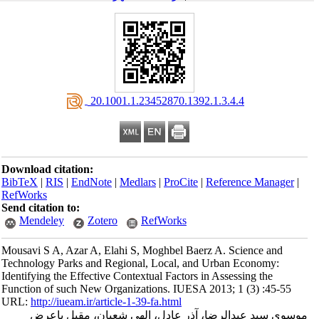
‎ 20.1001.1.23452870.1392.1.3.4.4
Download citation:
BibTeX
|
RIS
|
EndNote
|
Medlars
|
ProCite
|
Reference Manager
|
RefWorks
Send citation to:
Mendeley
Zotero
RefWorks
Mousavi S A, Azar A, Elahi S, Moghbel Baerz A. Science and
Technology Parks and Regional, Local, and Urban Economy:
Identifying the Effective Contextual Factors in Assessing the
Function of such New Organizations. IUESA 2013; 1 (3) :45-55
URL:
http://iueam.ir/article-1-39-fa.html
موسوی سید عبدالرضا، آذر عادل، الهی شعبان، مقبل باعرض