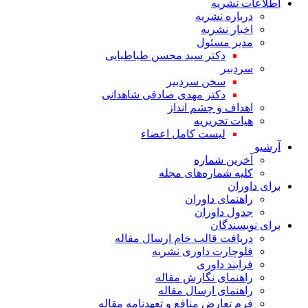
اطلاعات نشریه
درباره نشریه
اخبار نشریه
مدیر مسئول
دکتر سید محسن طباطبایی
سردبیر
سخن سردبیر
دکتر مهدی صادقی شاهدانی
اهداف و چشم انداز
هیات تحریریه
لیست کامل اعضاء
آرشیو
آخرین شماره
کلیه شماره‌های مجله
برای داوران
راهنمای داوران
جدول داوران
برای نویسندگان
دریافت قالب خام ارسال مقاله
فلوچارت داوری نشریه
فرایند داوری
راهنمای نگارش مقاله
راهنمای ارسال مقاله
فرم تعارض منافع و تعهدنامه مقاله