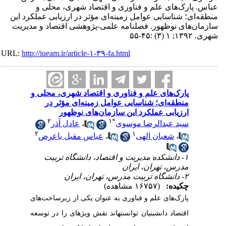
عباس. پارک‌های علم و فناوری و اقتصاد شهری، محلی و
منطقه‌ای؛ شناسایی عوامل زمینه‌ای مؤثر در ارزیابی عملکرد این
سازمان‌های نوظهور. فصلنامه علمی-پژوهشی اقتصاد و مدیریت
شهری. ۱۳۹۲; ۱ (۳) :۴۵-۵۵
URL:
http://iueam.ir/article-۱-۳۹-fa.html
پارک‌های علم و فناوری و اقتصاد شهری، محلی و
منطقه‌ای؛ شناسایی عوامل زمینه‌ای مؤثر در
ارزیابی عملکرد این سازمان‌های نوظهور
۲
۱
*
سید عبدالرضا موسوی
،
عادل آذر
۲
۱
،
شعبان الهی
،
عباس مقبل باعرض
۱- دانشکده مدیریت و اقتصاد، دانشگاه تربیت
مدرس، تهران، ایران
۲- دانشگاه تربیت مدرس، تهران، ایران
چکیده:
(۱۶۷۵۷ مشاهده)
پارک‌های علم و فناوری به عنوان یکی از زیرساخت‌های
اقتصاد دانش‏بنیان توانسته‏اند نقش ویژه‏ای را در توسعه