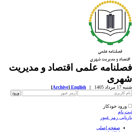
صلنامه علمی اقتصاد و مدیریت
هری
1 مرداد 1405
|
English
]
Archive
[
ورود خودکار
ت نام
زیابی رمز عبور
صفحه اصلی