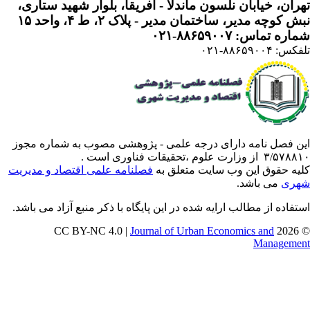
ران، خیابان نلسون ماندلا - آفریقا، بلوار شهید ستاری،
 کوچه مدیر، ساختمان مدیر - پلاک ۲، ط ۴، واحد ۱۵
ره تماس: ۸۸۶۵۹۰۰۷-۰۲۱
: ۸۸۶۵۹۰۰۴-۰۲۱
ن فصل نامه دارای درجه علمی - پژوهشی مصوب به شماره مجوز
 از وزارت علوم ،تحقیقات فناوری است .
یه حقوق این وب سایت متعلق به
فصلنامه علمی اقتصاد و مدیریت
ری
می باشد.
تفاده از مطالب ارایه شده در این پایگاه با ذکر منبع آزاد می باشد.
Journal of Urban Economics and
© 202
Manageme