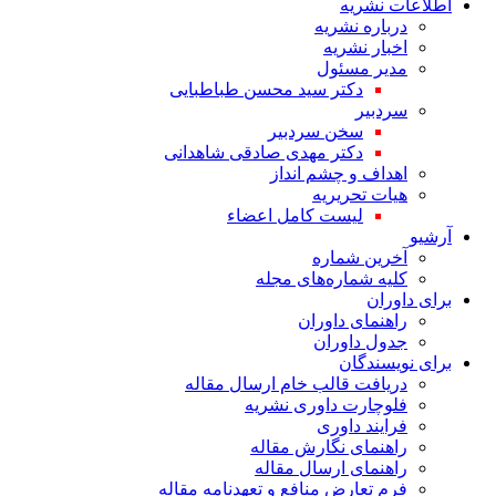
اطلاعات نشریه
درباره نشریه
اخبار نشریه
مدیر مسئول
دکتر سید محسن طباطبایی
سردبیر
سخن سردبیر
دکتر مهدی صادقی شاهدانی
اهداف و چشم انداز
هیات تحریریه
لیست کامل اعضاء
آرشیو
آخرین شماره
کلیه شماره‌های مجله
برای داوران
راهنمای داوران
جدول داوران
برای نویسندگان
دریافت قالب خام ارسال مقاله
فلوچارت داوری نشریه
فرایند داوری
راهنمای نگارش مقاله
راهنمای ارسال مقاله
فرم تعارض منافع و تعهدنامه مقاله