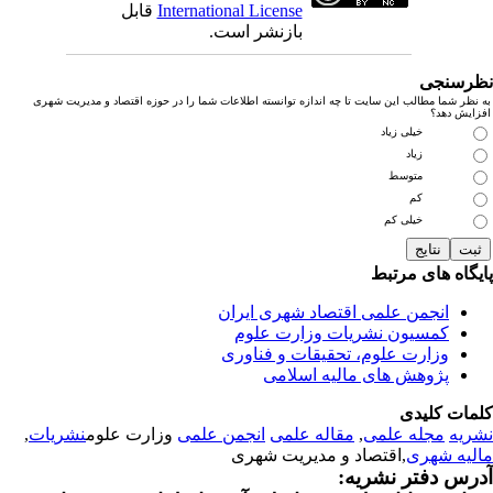
International License
قابل
بازنشر است.
رسنجی
نظر شما مطالب این سایت تا چه اندازه توانسته اطلاعات شما را در حوزه اقتصاد و مدیریت شهری
زایش دهد؟
خیلی زیاد
زیاد
متوسط
کم
خیلی کم
یگاه های مرتبط
انجمن علمی اقتصاد شهری ایران
کمسیون نشریات وزارت علوم
وزارت علوم، تحقیقات و فناوری
پژوهش های مالیه اسلامی
مات کلیدی
ریه
مجله علمی
,
مقاله علمی
انجمن علمی
وزارت علوم
نشریات
,
لیه شهری
,اقتصاد و مدیریت شهری
رس دفتر نشریه: