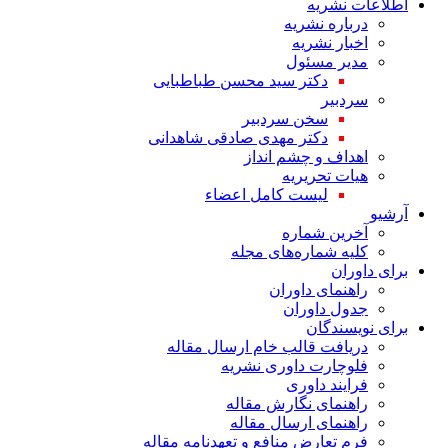
اطلاعات نشریه
درباره نشریه
اخبار نشریه
مدیر مسئول
دکتر سید محسن طباطبایی
سردبیر
سخن سردبیر
دکتر مهدی صادقی شاهدانی
اهداف و چشم انداز
هیات تحریریه
لیست کامل اعضاء
آرشیو
آخرین شماره
کلیه شماره‌های مجله
برای داوران
راهنمای داوران
جدول داوران
برای نویسندگان
دریافت قالب خام ارسال مقاله
فلوچارت داوری نشریه
فرایند داوری
راهنمای نگارش مقاله
راهنمای ارسال مقاله
فرم تعارض منافع و تعهدنامه مقاله