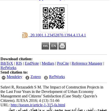
‎ 20.1001.1.23452870.1394.4.13.4.1
Download citation:
BibTeX
|
RIS
|
EndNote
|
Medlars
|
ProCite
|
Reference Manager
|
RefWorks
Send citation to:
Mendeley
Zotero
RefWorks
Safavi R, Rezazadeh S M. The Impact of Construction Projects in
the Last Four Years in the Development of Urban Economy
Management and Citizens’ Satisfaction (Case Study: Qazvin’s
Citizens). IUESA 2016; 4 (13) :51-66
URL:
http://iueam.ir/article-1-315-fa.html
صفوی راشد، رضازاده سید محمد. تأثیر پروژه‎های عمرانی چهار