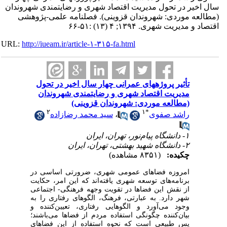
سال اخیر در تحول مدیریت اقتصاد شهری و رضایتمندی شهروندان
(مطالعه موردی: شهروندان قزوینی). فصلنامه علمی-پژوهشی
اقتصاد و مدیریت شهری. ۱۳۹۴; ۴ (۱۳) :۵۱-۶۶
URL:
http://iueam.ir/article-۱-۳۱۵-fa.html
تأثیر پروژه‎های عمرانی چهار سال اخیر در تحول
مدیریت اقتصاد شهری و رضایتمندی شهروندان
(مطالعه موردی: شهروندان قزوینی)
۲
۱
*
راشد صفوی
،
سید محمد رضازاده
۱- دانشگاه پیام‌نور، تهران، ایران
۲- دانشگاه شهید بهشتی، تهران، ایران
چکیده:
(۸۳۵۱ مشاهده)
امروزه فضاهای عمومی شهری، ضرورتی اساسی در
برنامه
های توسعه شهری یافته‌اند که این امر، حکایت
از نقش این فضاها در تقویت وجهه فرهنگی- اجتماعی
شهر دارد. به عبارتی، فرهنگ، الگوهای رفتاری را به
وجود می‌آورد و الگوهایی رفتاری، تعیین
کننده و
بیان
کننده چگونگی استفاده مردم از فضاها می
باشند؛
پس طبیعی است که نحوه استفاده از این فضاهای