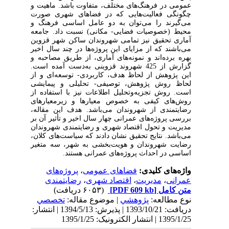
عمومی در فرهنگ
های مختلف، متفاوت باشد. ماهیت و
چگونگی فعالیت
هایی که در فضاهای شهری صورت
می
گیرند را می‌توان به دو عامل اساسی فرهنگ و
محیط (خصوصیات فضایی- مکانی) نسبت داد. جامعه
آماری تحقیق نیز تمامی شهروندان ساکن شهر قزوین
می‌باشند که از مزایای این پروژه‌ها در چند سال اخیر
بهره برده‌اند و نمونه‌های آماری، از طریق مصاحبه و
گزارش از 425 شهروند قزوینی به‌دست آمده است.
این پژوهش از لحاظ هدف، کاربردی- توسعه‌ای و از
لحاظ روش پژوهش، توصیفی- تحلیلی و پیمایشی
است. روش تجزیه‌وتحلیل اطلاعات نیز با استفاده از
روش‌های کیفی به خصوص معیارها و زیرمعیارهای
رضایتمندی از شهروندان می‌باشد. هدف این مقاله،
بررسی پروژه
های عمرانی چهار سال اخیر و تأثیر آن بر
مدیریت و تحول اقتصاد شهری و رضایتمندی شهروندان
می‌باشد. نتایج تحقیق نشان دادند که سیاست‌های کلان،
رضایت شهروندان و هویت‌بخشی به شهر، سه متغیر
اساسی در احداث پروژه‌های عمرانی هستند
.
واژه‌های کلیدی:
فضاهای عمومی
،
پروژه‌های
عمرانی
،
مدیریت
،
اقتصاد شهری
،
رضایتمندی
متن کامل
[PDF 609 kb]
(۶۰۵۳ دریافت)
نوع مطالعه:
پژوهشي
| موضوع مقاله:
تخصصي
دریافت: 1393/10/21 | پذیرش: 1394/5/13 | انتشار:
1395/1/25 | انتشار الکترونیک: 1395/1/25