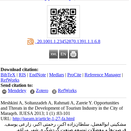
‎ 20.1001.1.23452870.1391.1.1.6.8
Download citation:
BibTeX
|
RIS
|
EndNote
|
Medlars
|
ProCite
|
Reference Manager
|
RefWorks
Send citation to:
Mendeley
Zotero
RefWorks
Meshkini A, Soltanzadeh A, Rahmati A, Zareie Y. Opportunities
and Threats in the Development of Tourism Industry in the City of
Maraqeh. IUESA 2013; 1 (1) :83-101
URL:
http://iueam.ir/article-1-27-fa.html
مشکینی ابوالفضل، سلطان‌زاده اکبر، رحمتی اکبر، زارعی یوسف.
فرصت‌ها و معضلات توسعه صنعت گردشگری شهر مراغه.