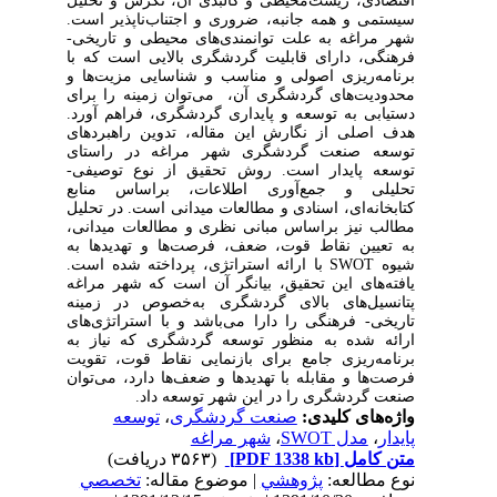
اقتصادی، زیست‌محیطی و کالبدی آن، نگرش و تحلیل
سیستمی‌ و همه جانبه، ضروری و اجتناب‌ناپذیر است.
شهر مراغه به علت توانمندی‌های محیطی و تاریخی-
فرهنگی، دارای قابلیت گردشگری بالایی است که با
برنامه‌ریزی اصولی و مناسب و شناسایی مزیت‌ها و
محدودیت‌های گردشگری آن، می‌توان زمینه را برای
دستیابی به توسعه و پایداری گردشگری، فراهم آورد.
هدف اصلی از نگارش این مقاله، تدوین راهبردهای
توسعه صنعت گردشگری شهر مراغه در راستای
توسعه پایدار است. روش تحقیق از نوع توصیفی-
تحلیلی و جمع‌آوری اطلاعات، براساس منابع
کتابخانه‌ای، اسنادی و مطالعات میدانی است. در تحلیل
مطالب نیز براساس مبانی نظری و مطالعات میدانی،
به تعیین نقاط قوت، ضعف، فرصت‌ها و تهدید‌ها به
شیوه
SWOT
با ارائه استراتژی، پرداخته شده است.
یافته‌های این تحقیق، بیانگر آن است که شهر مراغه
پتانسیل‌های بالای گردشگری به‌خصوص در زمینه
تاریخی- فرهنگی را دارا می‌باشد و با استراتژی‌های
ارائه شده به منظور توسعه گردشگری که نیاز به
برنامه‌ریزی جامع برای بازنمایی نقاط قوت، تقویت
فرصت‌ها و مقابله با تهدیدها و ضعف‌ها دارد، می‌توان
صنعت گردشگری را در این شهر توسعه داد.
واژه‌های کلیدی:
صنعت گردشگری
،
توسعه
پایدار
،
مدل SWOT
،
شهر مراغه
متن کامل
[PDF 1338 kb]
(۳۵۶۳ دریافت)
نوع مطالعه:
پژوهشي
| موضوع مقاله:
تخصصي