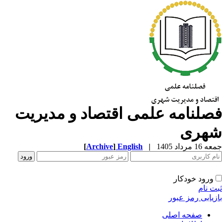
صلنامه علمی اقتصاد و مدیریت
هری
1 مرداد 1405
|
English
]
Archive
[
ورود خودکار
ت نام
زیابی رمز عبور
صفحه اصلی