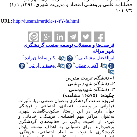
فصلنامه علمی-پژوهشی اقتصاد و مدیریت شهری. ۱۳۹۱; ۱ (۱)
:۸۳-۱۰۱
URL:
http://iueam.ir/article-۱-۲۷-fa.html
فرصت‌ها و معضلات توسعه صنعت گردشگری
شهر مراغه
۲
۱
*
ابوالفضل مشکینی
،
اکبر سلطان‌زاده
۳
۲
،
اکبر رحمتی
،
یوسف زارعی
۱- دانشگاه تربیت مدرس
۲- دانشگاه شهید بهشتی
۳- دانشگاه شهیدبهشتی
چکیده:
(۱۶۵۷۵ مشاهده)
امروزه صنعت گردشگری به‌عنوان صنعتی نوپا، تأثیرات
فراوانی بر وضعیت اقتصادی، اجتماعی و فرهنگی
جهان دارد. در این راستا، سکونت‌گاه‌های شهری
به‌عنوان مراکز مهم اقتصادی، فرهنگی، خدماتی و
غیره، از اهمیت بالایی در فعالیت‌های گردشگری
برخوردارند. برای دستیابی به اهداف توسعه پایدار
گردشگری با توجه به ابعاد اجتماعی، فرهنگی،