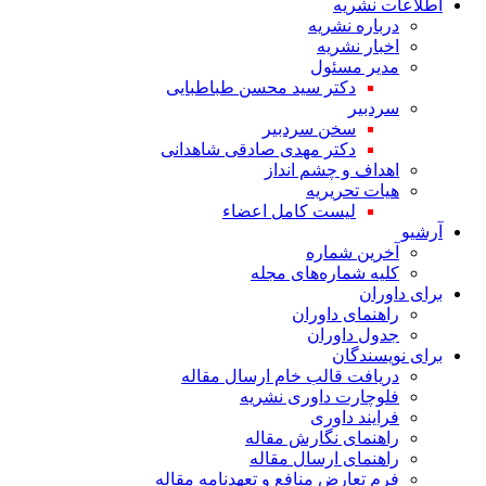
اطلاعات نشریه
درباره نشریه
اخبار نشریه
مدیر مسئول
دکتر سید محسن طباطبایی
سردبیر
سخن سردبیر
دکتر مهدی صادقی شاهدانی
اهداف و چشم انداز
هیات تحریریه
لیست کامل اعضاء
آرشیو
آخرین شماره
کلیه شماره‌های مجله
برای داوران
راهنمای داوران
جدول داوران
برای نویسندگان
دریافت قالب خام ارسال مقاله
فلوچارت داوری نشریه
فرایند داوری
راهنمای نگارش مقاله
راهنمای ارسال مقاله
فرم تعارض منافع و تعهدنامه مقاله