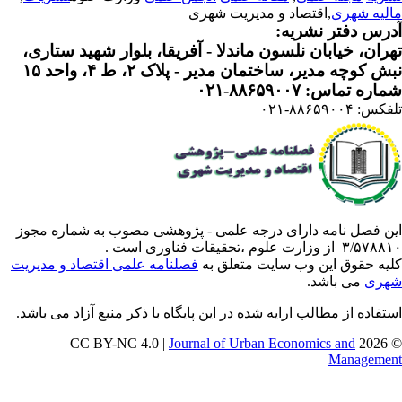
لیه شهری
,اقتصاد و مدیریت شهری
رس دفتر نشریه:
ران، خیابان نلسون ماندلا - آفریقا، بلوار شهید ستاری،
 کوچه مدیر، ساختمان مدیر - پلاک ۲، ط ۴، واحد ۱۵
ره تماس: ۸۸۶۵۹۰۰۷-۰۲۱
: ۸۸۶۵۹۰۰۴-۰۲۱
ن فصل نامه دارای درجه علمی - پژوهشی مصوب به شماره مجوز
 از وزارت علوم ،تحقیقات فناوری است .
یه حقوق این وب سایت متعلق به
فصلنامه علمی اقتصاد و مدیریت
ری
می باشد.
تفاده از مطالب ارایه شده در این پایگاه با ذکر منبع آزاد می باشد.
Journal of Urban Economics and
© 202
Manageme