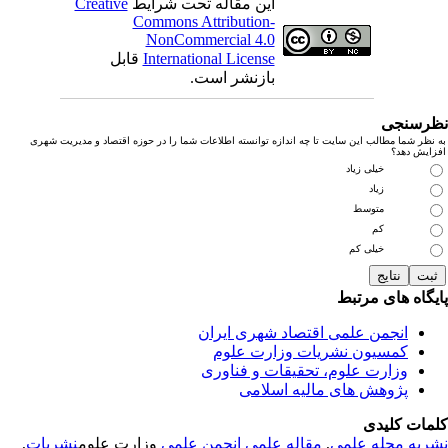
این مقاله تحت شرایط
Creative
Commons Attribution-
NonCommercial 4.0
International License
قابل
بازنشر است.
رسنجی
نظر شما مطالب این سایت تا چه اندازه توانسته اطلاعات شما را در حوزه اقتصاد و مدیریت شهری
زایش دهد؟
خیلی زیاد
زیاد
متوسط
کم
خیلی کم
یگاه های مرتبط
انجمن علمی اقتصاد شهری ایران
کمسیون نشریات وزارت علوم
وزارت علوم، تحقیقات و فناوری
پژوهش های مالیه اسلامی
مات کلیدی
ریه
مجله علمی
,
مقاله علمی
انجمن علمی
وزارت علوم
نشریات
,