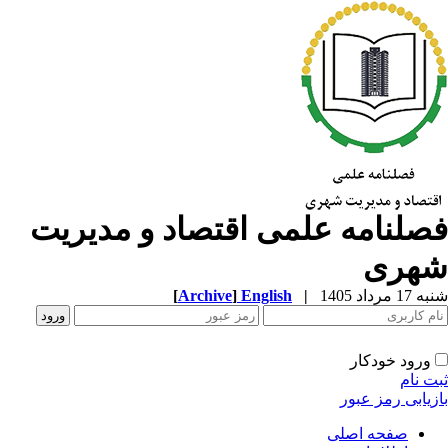
صلنامه علمی اقتصاد و مدیریت
هری
1 مرداد 1405
|
English
]
Archive
[
ورود خودکار
ت نام
زیابی رمز عبور
صفحه اصلی