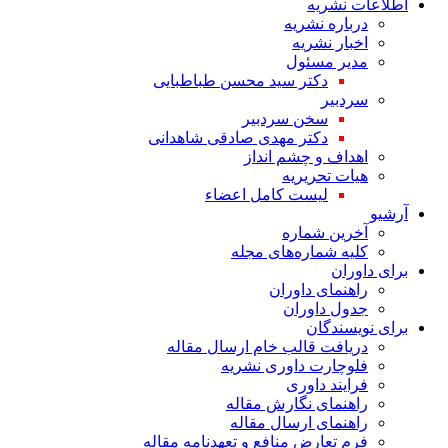
اطلاعات نشریه
درباره نشریه
اخبار نشریه
مدیر مسئول
دکتر سید محسن طباطبایی
سردبیر
سخن سردبیر
دکتر مهدی صادقی شاهدانی
اهداف و چشم انداز
هیات تحریریه
لیست کامل اعضاء
آرشیو
آخرین شماره
کلیه شماره‌های مجله
برای داوران
راهنمای داوران
جدول داوران
برای نویسندگان
دریافت قالب خام ارسال مقاله
فلوچارت داوری نشریه
فرایند داوری
راهنمای نگارش مقاله
راهنمای ارسال مقاله
فرم تعارض منافع و تعهدنامه مقاله