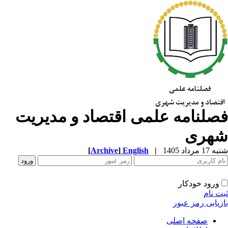
صلنامه علمی اقتصاد و مدیریت
هری
1 مرداد 1405
|
English
]
Archive
[
ورود خودکار
ت نام
زیابی رمز عبور
صفحه اصلی