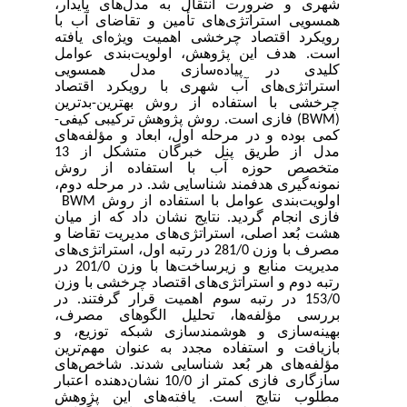
شهری و ضرورت انتقال به مدل‌های پایدار،
همسویی استراتژی‌های تأمین و تقاضای آب با
رویکرد اقتصاد چرخشی اهمیت ویژه‌ای یافته
است. هدف این پژوهش، اولویت‌بندی عوامل
کلیدی در پیاده‌سازی مدل همسویی
استراتژی‌های آب شهری با رویکرد اقتصاد
چرخشی با استفاده از روش بهترین-بدترین
(
BWM
) فازی است. روش پژوهش ترکیبی کیفی-
کمی بوده و در مرحله اول، ابعاد و مؤلفه‌های
مدل از طریق پنل خبرگان متشکل از 13
متخصص حوزه آب با استفاده از روش
نمونه‌گیری هدفمند شناسایی شد. در مرحله دوم،
اولویت‌بندی عوامل با استفاده از روش
BWM
فازی انجام گردید. نتایج نشان داد که از میان
هشت بُعد اصلی، استراتژی‌های مدیریت تقاضا و
مصرف با وزن 281/0 در رتبه اول، استراتژی‌های
مدیریت منابع و زیرساخت‌ها با وزن 201/0 در
رتبه دوم و استراتژی‌های اقتصاد چرخشی با وزن
153/0 در رتبه سوم اهمیت قرار گرفتند. در
بررسی مؤلفه‌ها، تحلیل الگوهای مصرف،
بهینه‌سازی و هوشمندسازی شبکه توزیع، و
بازیافت و استفاده مجدد به عنوان مهم‌ترین
مؤلفه‌های هر بُعد شناسایی شدند. شاخص‌های
سازگاری فازی کمتر از 10/0 نشان‌دهنده اعتبار
مطلوب نتایج است. یافته‌های این پژوهش