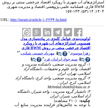
استراتژی‌های آب شهری با رویکرد اقتصاد چرخشی مبتنی بر روش
BWM فازی. فصلنامه علمی-پژوهشی اقتصاد و مدیریت شهری.
۱۴۰۴; ۱۴ (۵۳) :۱۴۳-۱۵۷
URL:
http://iueam.ir/article-۱-۲۲۳۴-fa.html
اولویت‌بندی عوامل کلیدی در پیاده‌سازی مدل
همسویی استراتژی‌های آب شهری با رویکرد
اقتصاد چرخشی مبتنی بر روش BWM فازی
۲
*
۱
زهرا موسوی
،
مهرداد حسینی شکیب
۳
،
سید جواد ایرانبان فرد
۱- گروه مدیریت صنعتی، دانشکده مدیریت و
اقتصاد، واحد علوم و تحقیقات، دانشگاه آزاد
اسلامی، تهران، ایران
۲- گروه مدیریت صنعتی، واحد کرج، دانشگاه آزاد
اسلامی، کرج، ایران ،
Mehrdad.shakib@kiau.ac.ir
۳- دانشیار گروه مدیریت ، واحد شیراز، دانشگاه
آزاد اسلامی، شیراز، ایران
چکیده:
(۲۱۰ مشاهده)
با توجه به چالش‌های فزاینده مدیریت منابع آب