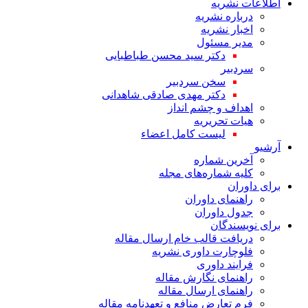
اطلاعات نشریه
درباره نشریه
اخبار نشریه
مدیر مسئول
دکتر سید محسن طباطبایی
سردبیر
سخن سردبیر
دکتر مهدی صادقی شاهدانی
اهداف و چشم انداز
هیات تحریریه
لیست کامل اعضاء
آرشیو
آخرین شماره
کلیه شماره‌های مجله
برای داوران
راهنمای داوران
جدول داوران
برای نویسندگان
دریافت قالب خام ارسال مقاله
فلوچارت داوری نشریه
فرایند داوری
راهنمای نگارش مقاله
راهنمای ارسال مقاله
فرم تعارض منافع و تعهدنامه مقاله