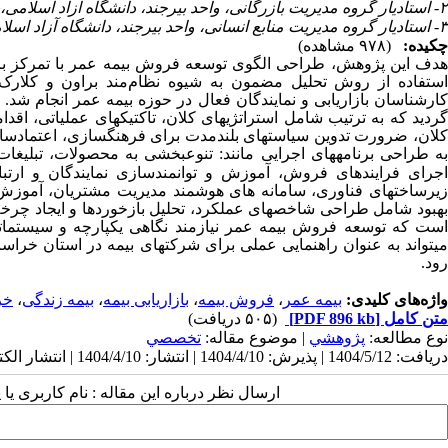
۲- استادیار گروه مدیریت بازرگانی، واحد بیرجند، دانشگاه آزاد اسلامی،بیرجند، ایران
۳- استادیار گروه مدیریت منابع انسانی، واحد بیرجند، دانشگاه آزاد اسلامی،بیرجند، ایران
چکیده:
(۹۷۸ مشاهده)
ه طراحی برنامه‎های اجرایی مانند: تنوع‎بخشی به محصولات، تبلیغات هدفمند و ایجاد انگیزه در شبکه فروش اختصاص دارد.
اجرای فرایندهای فروش، آموزش و توانمندسازی نمایندگان و ارتبا
زیرساخت‎های فناوری، سامانه های هوشمند مدیریت مشتریان، 
می‎تواند به عنوان راهنمایی عملی 
رود.
واژه‌های کلیدی:
بیمه عمر
،
فروش بیمه
،
بازاریابی بیمه
،
بیمه زندگی
،
خر
متن کامل
[PDF 896 kb]
(۵۰۵ دریافت)
نوع مطالعه:
پژوهشي
| موضوع مقاله:
تخصصي
دریافت: 1404/5/12 | پذیرش: 1404/4/10 | انتشار: 1404/4/10 | انتشار الکترونیک: 1404/4/10
ارسال نظر درباره این مقاله : نام کاربری ی