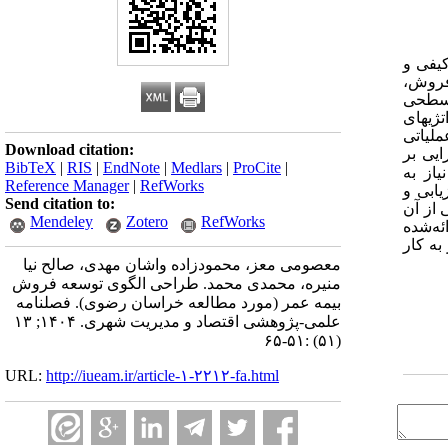
استا، با بهره‎‌گیری از رویکرد کیفی و
بیمه، مدیران فروش،
لگوی پنج‌سطحی
گردید که به ترتیب شامل استراتژی‎های کلان، تاکتیک‎های عملیاتی، اقدامات اجرایی، ابزارها و پشتیبانی، ارزیابی و بهبود است. در سطح استراتژی‎های
دسازی و ارتقای جایگاه بیمه عمر در جامعه مطرح شد. سطح تاکتیک‎های عملیاتی
Download citation:
ایی بر
BibTeX
|
RIS
|
EndNote
|
Medlars
|
ProCite
|
از به
Reference Manager
|
RefWorks
یابی و
Send citation to:
رایندهاست. یافته‎های پژوهش حاکی از آن
Mendeley
Zotero
RefWorks
ت. الگوی ارائه‌شده
ر به کار
معصومی معز، محمودزاده واشان مهدی، صالح نیا
منیره، محمدی محمد. طراحی الگوی توسعه فروش
بیمه عمر (مورد مطالعه خراسان رضوی). فصلنامه
علمی-پژوهشی اقتصاد و مدیریت شهری. ۱۴۰۴; ۱۳
(۵۱) :۵۱-۶۵
URL:
http://iueam.ir/article-۱-۲۲۱۲-fa.html