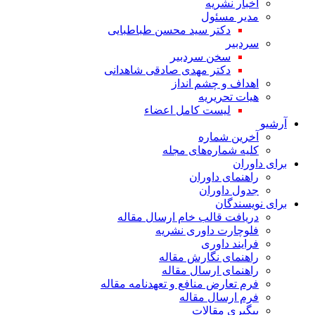
اخبار نشریه
مدیر مسئول
دکتر سید محسن طباطبایی
سردبیر
سخن سردبیر
دکتر مهدی صادقی شاهدانی
اهداف و چشم انداز
هیات تحریریه
لیست کامل اعضاء
آرشیو
آخرین شماره
کلیه شماره‌های مجله
برای داوران
راهنمای داوران
جدول داوران
برای نویسندگان
دریافت قالب خام ارسال مقاله
فلوچارت داوری نشریه
فرایند داوری
راهنمای نگارش مقاله
راهنمای ارسال مقاله
فرم تعارض منافع و تعهدنامه مقاله
فرم ارسال مقاله
پیگیری مقالات