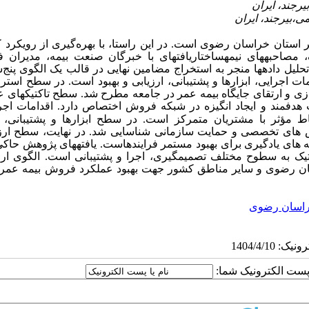
هدف این پژوهش، طراحی الگوی توسعه فروش بیمه عمر با تمرکز بر استان خراسان رضوی است. در این ر
استفاده از روش تحلیل مضمون به شیوه نظام‌مند براون و کلارک، مصاحبه‎های نیمه‎ساختاریافته‎ای با خبرگان صنعت 
کارشناسان بازاریابی و نمایندگان فعال در حوزه بیمه عمر انجام شد. تحلیل داده‎ها منجر به استخراج مضامین نهایی در قالب یک ا
کلان، ضرورت تدوین سیاست‎های بلندمدت برای فرهنگ‎سازی، اعتما
اقدامات اجر
ط مؤثر با مشتریان متمرکز است. در سطح ابزارها و پشتیبانی، نی
آموزش های تخصصی و حمایت سازمانی شناسایی شد. در نهایت، سطح ارز
بهبود شامل طراحی شاخص‎های عملکرد، تحلیل بازخوردها و ایجاد چرخه های یادگیری برای بهبود مستمر ف
است که توسعه فروش بیمه عمر نیازمند نگاهی یکپارچه و سیستماتیک به سطوح مختلف تصمیم‎گیری، اجرا و پشتیبانی اس
برای شرکت‎های بیمه در استان خراسان رضوی و سایر مناطق کشور جهت بهبود عملکرد فروش بیمه عم
اسان رضوی
ا پست الکترونیک شما: