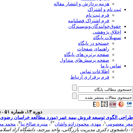
هزینه پردازش و انتشار مقاله
ثبت نام و اشتراک
فرم ثبت نام
فرم اشتراک فصلنامه
حقوق‌خوانندگان‌و‌نویسندگان
اخلاق پژوهشی
تسهیلات پایگاه
جستجو در پایگاه
راهنمای صفحات
صفحه برترین‌های پایگاه
صفحه پرسش‌های متداول
تماس با ما
اطلاعات تماس
فرم برقراری ارتباط
دوره ۱۳، شماره ۵۱ - ( تابستان ۱۴۰۴ )
طراحی الگوی توسعه فروش بیمه عمر (مورد مطالعه خراسان رضوی)
۳
۲
*
۱
معز معصومی
،
مهدی محمودزاده واشان
،
منیره صالح نیا
،
محمد م
۱- دانشجوی دکتری مدیریت بازرگانی، واحد بیرجند، دانشگاه آزاد اسلامی،بیرجند، ایران