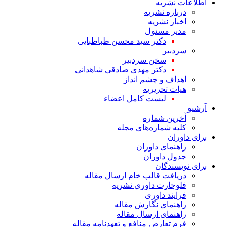
اطلاعات نشریه
درباره نشریه
اخبار نشریه
مدیر مسئول
دکتر سید محسن طباطبایی
سردبیر
سخن سردبیر
دکتر مهدی صادقی شاهدانی
اهداف و چشم انداز
هیات تحریریه
لیست کامل اعضاء
آرشیو
آخرین شماره
کلیه شماره‌های مجله
برای داوران
راهنمای داوران
جدول داوران
برای نویسندگان
دریافت قالب خام ارسال مقاله
فلوچارت داوری نشریه
فرایند داوری
راهنمای نگارش مقاله
راهنمای ارسال مقاله
فرم تعارض منافع و تعهدنامه مقاله