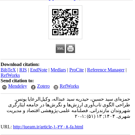
Download citation:
BibTeX
|
RIS
|
EndNote
|
Medlars
|
ProCite
|
Reference Manager
|
RefWorks
Send citation to:
Mendeley
Zotero
RefWorks
حمزه‌ای سید حسین، حیدریه سید عبداله، وکیل‌الرعایا یونس.
طراحی الگوی تاب‌آوری ارزش‌ها و نگرش‌ها در جامعه ایثارگری
شهروندان مازندرانی. فصلنامه علمی-پژوهشی اقتصاد و مدیریت
شهری. ۱۴۰۴; ۱۳ (۵۱) :۱-۲۰
URL:
http://iueam.ir/article-۱-۲۲۰۸-fa.html