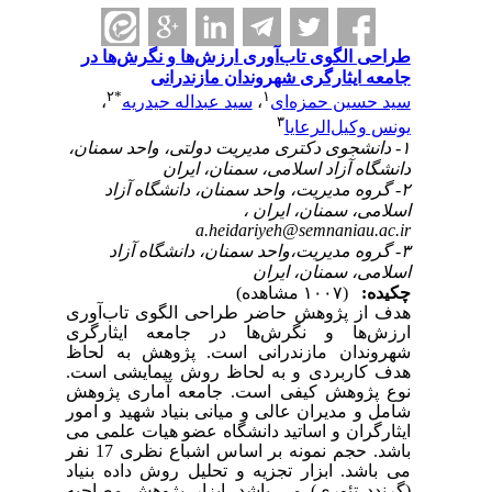
طراحی الگوی تاب‌آوری ارزش‌ها و نگرش‌ها در
جامعه ایثارگری شهروندان مازندرانی
۲
*
۱
سید حسین حمزه‌ای
،
سید عبداله حیدریه
،
۳
یونس وکیل‌الرعایا
۱- دانشجوی دکتری مدیریت دولتی، واحد سمنان،
دانشگاه آزاد اسلامی، سمنان، ایران
۲- گروه مدیریت، واحد سمنان، دانشگاه آزاد
اسلامی، سمنان، ایران ،
a.heidariyeh@semnaniau.ac.ir
۳- گروه مدیریت،واحد سمنان، دانشگاه آزاد
اسلامی، سمنان، ایران
چکیده:
(۱۰۰۷ مشاهده)
هدف از پژوهش حاضر طراحی الگوی تاب‌آوری
ارزش‌ها و نگرش‌ها در جامعه ایثارگری
شهروندان مازندرانی است. پژوهش به لحاظ
هدف کاربردی و به لحاظ روش پیمایشی است.
نوع پژوهش کیفی است. جامعه آماری پژوهش
شامل و مدیران عالی و میانی بنیاد شهید و امور
ایثارگران و اساتید دانشگاه عضو هیات علمی می
باشد. حجم نمونه بر اساس اشباع نظری 17 نفر
می باشد. ابزار تجزیه و تحلیل روش داده بنیاد
(گرندد تئوری) می باشد. ابزار پژوهش مصاحبه