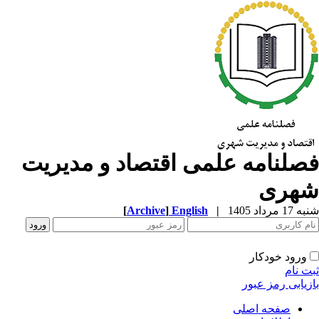
صلنامه علمی اقتصاد و مدیریت
هری
1 مرداد 1405
|
English
]
Archive
[
ورود خودکار
ت نام
زیابی رمز عبور
صفحه اصلی