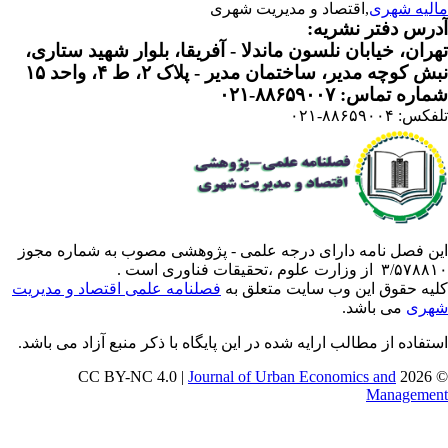
لیه شهری
,اقتصاد و مدیریت شهری
رس دفتر نشریه:
ران، خیابان نلسون ماندلا - آفریقا، بلوار شهید ستاری،
 کوچه مدیر، ساختمان مدیر - پلاک ۲، ط ۴، واحد ۱۵
ره تماس: ۸۸۶۵۹۰۰۷-۰۲۱
: ۸۸۶۵۹۰۰۴-۰۲۱
ن فصل نامه دارای درجه علمی - پژوهشی مصوب به شماره مجوز
 از وزارت علوم ،تحقیقات فناوری است .
یه حقوق این وب سایت متعلق به
فصلنامه علمی اقتصاد و مدیریت
ری
می باشد.
تفاده از مطالب ارایه شده در این پایگاه با ذکر منبع آزاد می باشد.
Journal of Urban Economics and
© 202
Manageme