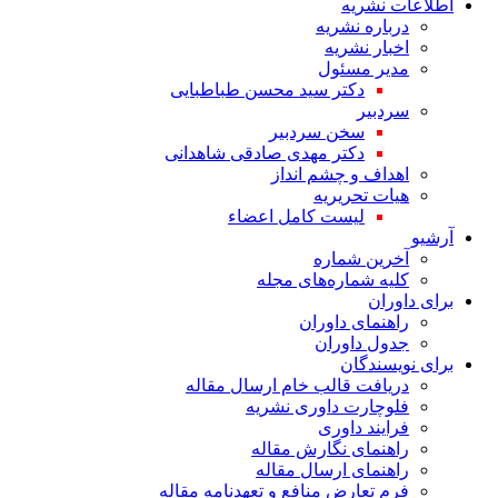
اطلاعات نشریه
درباره نشریه
اخبار نشریه
مدیر مسئول
دکتر سید محسن طباطبایی
سردبیر
سخن سردبیر
دکتر مهدی صادقی شاهدانی
اهداف و چشم انداز
هیات تحریریه
لیست کامل اعضاء
آرشیو
آخرین شماره
کلیه شماره‌های مجله
برای داوران
راهنمای داوران
جدول داوران
برای نویسندگان
دریافت قالب خام ارسال مقاله
فلوچارت داوری نشریه
فرایند داوری
راهنمای نگارش مقاله
راهنمای ارسال مقاله
فرم تعارض منافع و تعهدنامه مقاله