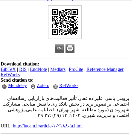
Download citation:
BibTeX
|
RIS
|
EndNote
|
Medlars
|
ProCite
|
Reference Manager
|
RefWorks
Send citation to:
Mendeley
Zotero
RefWorks
پروینی یاسر، علیزاده غفار. تأثیر فعالیت‌های بازاریابی رسانه‌های
اجتماعی بر تصویر برند در بخش بانکداری با نقش میانجی مشارکت
شهروندان (مورد مطالعه: شهر تهران). فصلنامه علمی-پژوهشی
اقتصاد و مدیریت شهری. ۱۴۰۳; ۱۳ (۴۹) :۲۷-۳۹
URL:
http://iueam.ir/article-۱-۲۱۸۸-fa.html