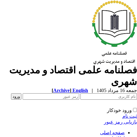
صلنامه علمی اقتصاد و مدیریت
هری
1 مرداد 1405
|
English
]
Archive
[
ورود خودکار
ت نام
زیابی رمز عبور
صفحه اصلی