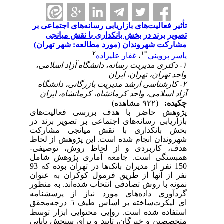
تأثیر فعالیت‌های بازاریابی رسانه‌های اجتماعی بر
تصویر برند در بخش بانکداری با نقش میانجی
مشارکت شهروندان (مورد مطالعه: شهر تهران)
۲
۱
*
یاسر پروینی
،
غفار علیزاده
۱- دکتری مدیریت رسانه، دانشگاه آزاد اسلامی،
واحد تهران، تهران، ایران
۲- کارشناسی ارشد مدیریت بازرگانی، دانشگاه
آزاد اسلامی، واحد کرمانشاه، کرمانشاه، ایران
چکیده:
(۹۲۲ مشاهده)
پژوهش حاضر با هدف بررسی فعالیت‌های
بازاریابی رسانه‌های اجتماعی بر تصویر برند در
بخش بانکداری با نقش میانجی مشارکت
شهروندان انجام شده است. این پژوهش از لحاظ
هدف، کاربردی و از لحاظ روش، توصیفی-
همبستگی است. جامعه آماری پژوهش شامل
150 نفر از مدیران بانک
‎ها در تهران بوده که 93
نفر از آنها از طریق فرمول کوکران به عنوان
نمونه با روش تصادفی انتخاب شده
اند. به منظور
گردآوری داده‌های مورد نیاز از پرسشنامه
ای لیکرت
ساخته بر اساس طیف 5 درجه
محقق
استفاده شده است. روایی محتوایی ابزار توسط
متخصصین و خبرگان، تأیید و برای سنجش پایایی