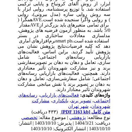
ابزار، از روش آلفای کرونباخ و پایایی ترکیبی
استفاده شد. با توزیع پرسشنامه، روایی ابزار با
سه روش روایی سازه (مدل بیرونی)، روایی
) و روایی واگرا سنجیده شده است.
AVE
همگرا (
برای تمامی متغیرهای باید بزرگ‌تر از
AVE
مقدار
5/0 باشد. به منظور آزمون فرضیه ‌های پژوهش،
مدلسازی معادلات ساختاری در بستر
استفاده شده است.
smart pls
نرم‌افزارهای آماری
دهد که کلیه فرضیات
نتایج پژوهش نشان می
پژوهش تأیید گردید. براین اساس، فعالیت‌های
بازاریابی رسانه‌های اجتماعی؛ شامل
سازی، تعامل و دهان به دهان بر تصویر
سفارشی
برند و نیز مشارکت شهروندان تأثیر معناداری
دارند. همچنین، فعالیت‌های بازاریابی رسانه‌های
اجتماعی؛ شامل سفارشی
سازی، تعامل و دهان
به دهان بر تصویر برند با نقش میانجی مشارکت
شهروندان تأثیر معنادار دارند.
واژه‌های کلیدی:
فعالیت‌های بازاریابی
،
رسانه‌های
اجتماعی
،
تصویر برند
،
بانکداری
،
مشارکت
شهروندان
،
شهر تهران
متن کامل
[PDF 1163 kb]
(۴۳۳ دریافت)
نوع مطالعه:
پژوهشي
| موضوع مقاله:
تخصصي
دریافت: 1404/3/21 | پذیرش: 1403/10/10 | انتشار:
1403/10/10 | انتشار الکترونیک: 1403/10/10