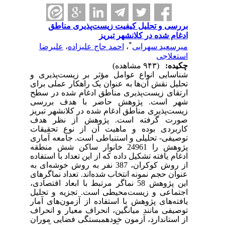
بررسی و تحلیل کیفیت زیست‌پذیری مناطق
ادغام شده در کلانشهر تبریز
*
میرسعید سهرابی
،
احمد حاج علیزاده
،
علیرضا
استعلاجی
چکیده:
(۹۴۳ مشاهده)
شناسایی انواع عوامل مؤثر بر زیست‌پذیری و
تحلیل نقش آن‌ها به عنوان یک راهکار عملی برای
ارتقای زیست‌پذیری مناطق ادغام شده در سطح
شهر است. پژوهش حاضر با هدف بررسی
زیست‌پذیری مناطق ادغام شده در کلانشهر تبریز
صورت گرفته است. پژوهش از نظر هدف
کاربردی بوده و ماهیت آن از نوع تحقیقات
توصیفی- تحلیلی و استنباطی است. جامعه آماری
پژوهش را 24961 خانوار ساکن شش منطقه
ادغام یافته تشکیل داده که از این تعداد با استفاده
از روش کوکران، 387 نفر به روش خوشه‌ای به
عنوان حجم نمونه انتخاب شده‌اند. تعداد نماگرهای
این پژوهش 58 نماگر مرتبط با ابعاد اقتصادی،
اجتماعی و زیست‌محیطی است. تجزیه و تحلیل
یافته‌های پژوهش با استفاده از آزمون‌های آمار
توصیفی مانند میانگین، انحراف معیار و انحراف
از استاندارد، آزمون خودهمبستگی فضایی موران