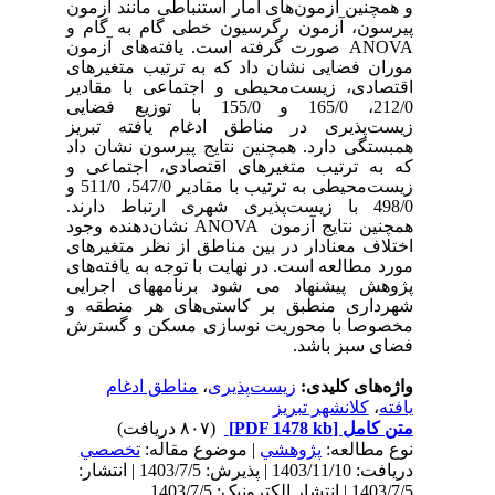
و همچنین آزمون‌های آمار استنباطی مانند آزمون
پیرسون، آزمون رگرسیون خطی گام به گام و
ANOVA
صورت گرفته است. یافته‌های آزمون
موران فضایی نشان داد که به ترتیب متغیرهای
اقتصادی، زیست‌محیطی و اجتماعی با مقادیر
212/0، 165/0 و 155/0 با توزیع فضایی
زیست‌پذیری در مناطق ادغام یافته تبریز
همبستگی دارد. همچنین نتایج پیرسون نشان داد
که به ترتیب متغیرهای اقتصادی، اجتماعی و
زیست‌محیطی به ترتیب با مقادیر 547/0، 511/0 و
498/0 با زیست‌پذیری شهری ارتباط دارند.
همچنین نتایج آزمون
ANOVA
نشان‌دهنده وجود
اختلاف معنادار در بین مناطق از نظر متغیرهای
مورد مطالعه است. در نهایت با توجه به یافته‌های
پژوهش پیشنهاد می شود برنامه­های اجرایی
شهرداری منطبق بر کاستی‌های هر منطقه و
مخصوصا با محوریت نوسازی مسکن و گسترش
فضای سبز باشد.
واژه‌های کلیدی:
زیست‌پذیری
،
مناطق ادغام
یافته
،
کلانشهر تبریز
متن کامل
[PDF 1478 kb]
(۸۰۷ دریافت)
نوع مطالعه:
پژوهشي
| موضوع مقاله:
تخصصي
دریافت: 1403/11/10 | پذیرش: 1403/7/5 | انتشار:
1403/7/5 | انتشار الکترونیک: 1403/7/5