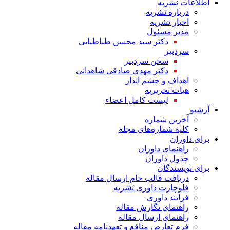
اطلاعات نشریه
درباره نشریه
اخبار نشریه
مدیر مسئول
دکتر سید محسن طباطبایی
سردبیر
سخن سردبیر
دکتر مهدی صادقی شاهدانی
اهداف و چشم انداز
هیات تحریریه
لیست کامل اعضاء
آرشیو
آخرین شماره
کلیه شماره‌های مجله
برای داوران
راهنمای داوران
جدول داوران
برای نویسندگان
دریافت قالب خام ارسال مقاله
فلوچارت داوری نشریه
فرایند داوری
راهنمای نگارش مقاله
راهنمای ارسال مقاله
فرم تعارض منافع و تعهدنامه مقاله