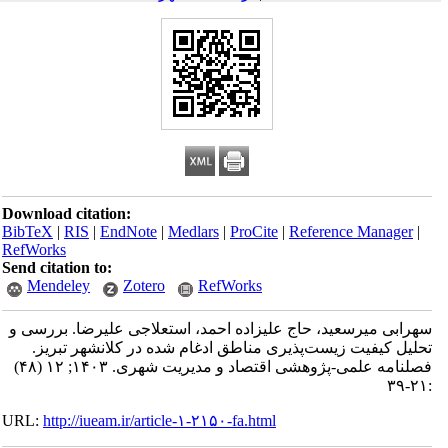
Download citation:
BibTeX
|
RIS
|
EndNote
|
Medlars
|
ProCite
|
Reference Manager
|
RefWorks
Send citation to:
Mendeley
Zotero
RefWorks
سهرابی میرسعید، حاج علیزاده احمد، استعلاجی علیرضا. بررسی و
تحلیل کیفیت زیست‌پذیری مناطق ادغام شده در کلانشهر تبریز.
فصلنامه علمی-پژوهشی اقتصاد و مدیریت شهری. ۱۴۰۳; ۱۲ (۴۸)
:۲۱-۳۹
URL:
http://iueam.ir/article-۱-۲۱۵۰-fa.html