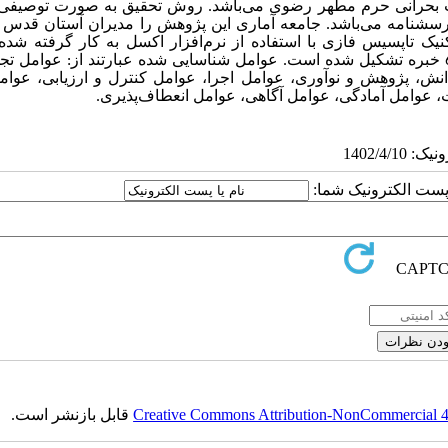
ات بحرانی حرم مطهر رضوی می‌باشد. روش تحقیق به صورت توصیفی
رسشنامه می‌باشد. جامعه آماری این پژوهش را مدیران آستان قدس
نیک تاپسیس فازی با استفاده از نرم‌افزار اکسل به کار گرفته شد
.
عوامل شناسایی شده عبارتند از: عوامل تج
انش، پژوهش و نوآوری
،
عوامل اجرا
،
عوامل کنترل و ارزیابی
،
عوامل
،
عوامل آمادگی، عوامل آگاهی
،
عوامل انعطاف‌پذیری.
ا پست الکترونیک شما:
Creative Commons Attribution-NonCommercial 4.0
قابل بازنشر است.