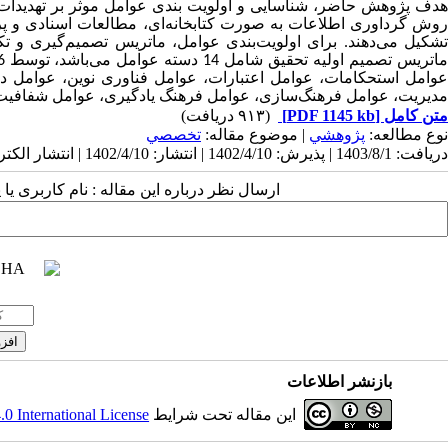
هدف پژوهش حاضر، شناسایی و اولویت بندی عوامل موثر بر تهدید
روش گرداوری اطلاعات به صورت کتابخانه‌ای، مطالعات اسنادی و پ
شکیل می‌دهند.
برای اولویت‌بندی عوامل، ماتریس تصمیم‌گیری و تک
اتریس تصمیم اولیه تحقیق شامل 14 دسته عوامل می‌باشد، توسط 6 خبره تشکیل شده است
وامل استحکامات
،
عوامل اعتبارات
،
عوامل فناوری نوین
،
عوامل د
مدیریت
،
عوامل فرهنگ‌سازی
،
عوامل فرهنگ یادگیری
،
عوامل شفافیت
متن کامل
[PDF 1145 kb]
(۹۱۳ دریافت)
نوع مطالعه:
پژوهشي
| موضوع مقاله:
تخصصي
دریافت: 1403/8/1 | پذیرش: 1402/4/10 | انتشار: 1402/4/10 | انتشار الکترونیک: 1402/4/10
ارسال نظر درباره این مقاله : نام کاربری ی
بازنشر اطلاعات
این مقاله تحت شرایط
 International License