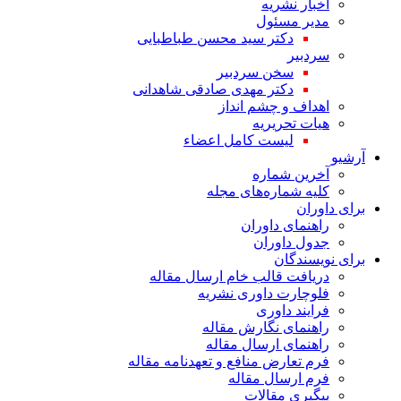
اخبار نشریه
مدیر مسئول
دکتر سید محسن طباطبایی
سردبیر
سخن سردبیر
دکتر مهدی صادقی شاهدانی
اهداف و چشم انداز
هیات تحریریه
لیست کامل اعضاء
آرشیو
آخرین شماره
کلیه شماره‌های مجله
برای داوران
راهنمای داوران
جدول داوران
برای نویسندگان
دریافت قالب خام ارسال مقاله
فلوچارت داوری نشریه
فرایند داوری
راهنمای نگارش مقاله
راهنمای ارسال مقاله
فرم تعارض منافع و تعهدنامه مقاله
فرم ارسال مقاله
پیگیری مقالات