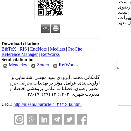
 است.
 رضوی
ه است.
هیزات
،
 تعهد
Download citation:
BibTeX
|
RIS
|
EndNote
|
Medlars
|
ProCite
|
Reference Manager
|
RefWorks
Send citation to:
Mendeley
Zotero
RefWorks
گلمکانی محمد، آبرودی سید مجتبی. شناسایی و
اولویت‌بندی عوامل مؤثر بر تهدیدات بحرانی حرم
مطهر رضوی. فصلنامه علمی-پژوهشی اقتصاد و
مدیریت شهری. ۱۴۰۳; ۱۲ (۴۷) :۱۷-۳۸
URL:
http://iueam.ir/article-۱-۲۱۲۶-fa.html