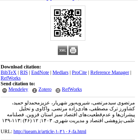
Download citation:
BibTeX
|
RIS
|
EndNote
|
Medlars
|
ProCite
|
Reference Manager
|
RefWorks
Send citation to:
Mendeley
Zotero
RefWorks
مرتضوی سیدمرتضی، شیرویه‌پور شهریار، عزیزمحمدلو حمید،
کشاورز ترک مصطفی، هادی‌زاده مرتضی. واکاوی و تحلیل
پیشران‌ها و عدم‌قطعیت‌های اقتصاد سبز استان قزوین. فصلنامه
علمی-پژوهشی اقتصاد و مدیریت شهری. ۱۴۰۳; ۱۲ (۴۶) :۱۱۳-۱۳۹
URL:
http://iueam.ir/article-۱-۲۱۰۶-fa.html