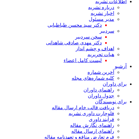
اطلاعات نشریه
درباره نشریه
اخبار نشریه
مدیر مسئول
دکتر سید محسن طباطبایی
سردبیر
سخن سردبیر
دکتر مهدی صادقی شاهدانی
اهداف و چشم انداز
هیات تحریریه
لیست کامل اعضاء
آرشیو
آخرین شماره
کلیه شماره‌های مجله
برای داوران
راهنمای داوران
جدول داوران
برای نویسندگان
دریافت قالب خام ارسال مقاله
فلوچارت داوری نشریه
فرایند داوری
راهنمای نگارش مقاله
راهنمای ارسال مقاله
فرم تعارض منافع و تعهدنامه مقاله