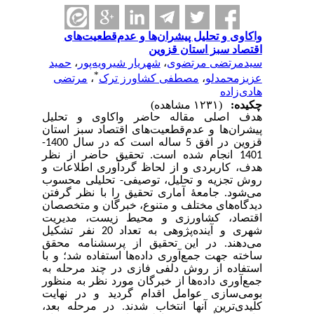
واکاوی و تحلیل پیشران‌ها و عدم‌قطعیت‌های
اقتصاد سبز استان قزوین
سیدمرتضی مرتضوی
،
شهریار شیرویه‌پور
،
حمید
*
عزیزمحمدلو
،
مصطفی کشاورز ترک
،
مرتضی
هادی‌زاده
چکیده:
(۱۲۳۱ مشاهده)
هدف اصلی مقاله حاضر واکاوی و تحلیل
پیشران‌ها و عدم‌قطعیت‌های اقتصاد سبز استان
قزوین در افق 5 ساله است که در سال 1400-
1401 انجام شده است. تحقیق حاضر از نظر
هدف، کاربردی و از لحاظ گردآوری اطلاعات و
روش تجزیه و تحلیل، توصیفی-‌‌ تحلیلی محسوب
می‌شود. جامعۀ آماری تحقیق را با نظر گرفتن
دیدگاه‌های مختلف و متنوع، خبرگان و متخصصان
اقتصاد، کشاورزی و محیط زیست، مدیریت
شهری و آینده‌پژوهی به تعداد 20 نفر تشکیل
می‌دهند. در این تحقیق از پرسشنامه محقق
ساخته جهت جمع‌آوری داده‌ها استفاده شد؛ و با
استفاده از روش دلفی فازی در چند مرحله به
جمع‌آوری داده‌ها از خبرگان مورد نظر به منظور
بومی‌سازی عوامل اقدام گردید و در نهایت
کلیدی‌ترین آنها انتخاب شدند. در مرحله بعد،