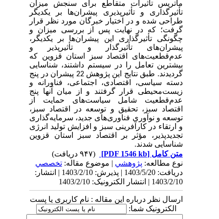
ماتریس تأثیرات متقاطع برای سنجش میزان
تأثیرگذاری و تأثیرپذیری پیشران‌ها بر یکدیگر
طراحی شده و در اختیار خبرگان مورد نظر قرار
گرفت؛ که در نهایت پس از بررسی میزان و
چگونگی تأثیرگذاری این پیشران‌ها بر یکدیگر،
پیشران‌های تأثیرگذار و تأثیرپذیر و
عدم‌قطعیت‌های اقتصاد سبز استان قزوین که
بیشترین تعامل را در سیستم داشتند، شناسایی
گردیدند. طبق نتایج این پژوهش 22 پیشران در پنج
دسته سیاسی، اقتصادی، اجتماعی، فناورانه و
زیست‌محیطی قرار گرفتند و از میان آنها پنج
عدم‌قطعیت شامل سیاست‌های حمایت از
اقتصاد سبز، تحقیق و توسعه در اقتصاد سبز،
توسعه و نوآوری فناوری‌های جدید، سرمایه‌گذاری
و ارتقاء در کارآفرینی سبز و افزایش تولید انرژی
تجدیدپذیر، مؤثر بر اقتصاد سبز استان قزوین
شناسایی شدند.
متن کامل
[PDF 1546 kb]
(۹۴۷ دریافت)
نوع مطالعه:
پژوهشي
| موضوع مقاله:
تخصصي
دریافت: 1403/5/20 | پذیرش: 1403/2/10 | انتشار:
1403/2/10 | انتشار الکترونیک: 1403/2/10
ارسال نظر درباره این مقاله : نام کاربری یا پست
الکترونیک شما: