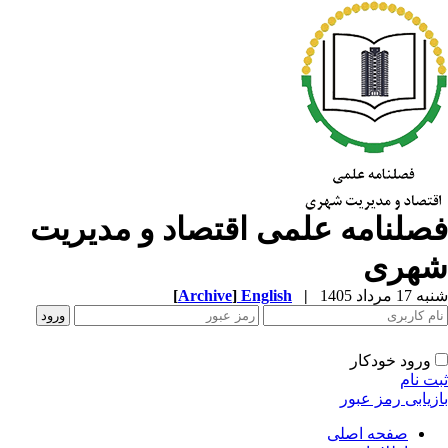
صلنامه علمی اقتصاد و مدیریت
هری
1 مرداد 1405
|
English
]
Archive
[
ورود خودکار
ت نام
زیابی رمز عبور
صفحه اصلی