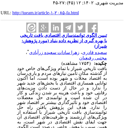
مدیریت شهری. ۱۴۰۲; ۱۲ (۴۵) :۲۷-۴۵
URL:
http://iueam.ir/article-۱-۲۰۸۵-fa.html
تبیین الگوی توانمندسازی اقتصادی بافت تاریخی
با بهره گیری از نظریه داده بنیاد (مورد پژوهش:
شیراز)
*
سعیده قادری
،
زهرا سادات سعیده زرآبادی
،
مجتبی رفیعیان
چکیده:
(۱۷۵۴ مشاهده)
بافت تاریخی شیراز با تمام ویژگی‌های خاص خود
از گذشته مکان تأمین نیازهای مردم و یاری‌رسان
به اقتصاد محلات و شهر بوده است، اما اکنون
توانایی همسازی اقتصادی با بخش‌های جدید شهر
را ندارد و در حال از دست دادن مزیت‌های
رقابتی خود و باعث هزینه بر شدن زندگی و کار
در آن شده است و توانمندی حل معضلات
اقتصادی خود و تأثیرگذاری بیشتر بر اقتصاد شهر
را ندارد. هدف این پژوهش یافتن راه حل
توانمندسازی بافت تاریخی شیراز با استفاده از
ویژگی‌های ارزشمند و ظرفیت‌های اقتصادی آن
جهت ایفای نقش اقتصادی در شهر است، به
همین سبب پژوهش حاضر درصدد است الگوی