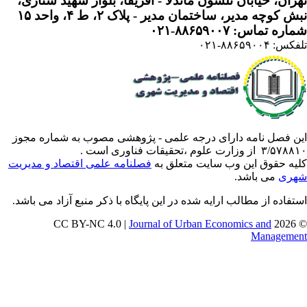
ران، خیابان نلسون ماندلا - آفریقا، بلوار شهید ستاری،
 کوچه مدیر، ساختمان مدیر - پلاک ۲، ط ۴، واحد ۱۵
ره تماس: ۸۸۶۵۹۰۰۷-۰۲۱
: ۸۸۶۵۹۰۰۴-۰۲۱
ن فصل نامه دارای درجه علمی - پژوهشی مصوب به شماره مجوز
 از وزارت علوم ،تحقیقات فناوری است .
یه حقوق این وب سایت متعلق به
فصلنامه علمی اقتصاد و مدیریت
ری
می باشد.
تفاده از مطالب ارایه شده در این پایگاه با ذکر منبع آزاد می باشد.
Journal of Urban Economics and
© 202
Manageme