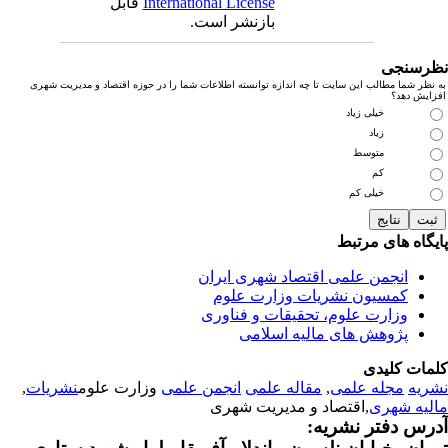
International License
قابل
بازنشر است.
رسنجی
نظر شما مطالب این سایت تا چه اندازه توانسته اطلاعات شما را در حوزه اقتصاد و مدیریت شهری
زایش دهد؟
خیلی زیاد
زیاد
متوسط
کم
خیلی کم
یگاه های مرتبط
انجمن علمی اقتصاد شهری ایران
کمسیون نشریات وزارت علوم
وزارت علوم، تحقیقات و فناوری
پژوهش های مالیه اسلامی
مات کلیدی
ریه
مجله علمی
,
مقاله علمی
انجمن علمی
وزارت علوم
نشریات
,
لیه شهری
,اقتصاد و مدیریت شهری
رس دفتر نشریه: