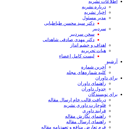
اطلاعات نشریه
درباره نشریه
اخبار نشریه
مدیر مسئول
دکتر سید محسن طباطبایی
سردبیر
سخن سردبیر
دکتر مهدی صادقی شاهدانی
اهداف و چشم انداز
هیات تحریریه
لیست کامل اعضاء
آرشیو
آخرین شماره
کلیه شماره‌های مجله
برای داوران
راهنمای داوران
جدول داوران
برای نویسندگان
دریافت قالب خام ارسال مقاله
فلوچارت داوری نشریه
فرایند داوری
راهنمای نگارش مقاله
راهنمای ارسال مقاله
فرم تعارض منافع و تعهدنامه مقاله