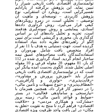
توانمندسازی اقتصادی بافت تاریخی شیراز را
تبیین نماید. این پژوهش برگرفته از پارادایم
تفسیرگرایی است،
رویکرد آن استقرایی، نوع
پژوهش کاربردی
–
توسعه‌ای و ماهیت آن
توصیفی
–
تحلیلی است
، در زمره رویکردهای
کیفی قرار می‌گیرد،
روش گردآوری داده‌ها
اسنادی، پیمایشی و روش نمونه‌گیری هدفمند
است، تجزیه و تحلیل داده‌های آن بر اساس
کدگذاری باز، محوری و گزینشی است
برای تبیین
الگو از راهبردهای نظریه داده بنیاد استفاده
گردیده است. جهت دستیابی به هدف با 11 نفر از
افراد متخصص بافت شامل بهره‌وران و
استفاده‌کنندگان بافت مصاحبه‌های عمیق نیمه
ساختار انجام گردید. اسناد گردآوری شده در 112
کد باز، 81 مفهوم، 28 مقوله فرعی و 10 مقوله
اصلی تحلیل شدند.
الگوی به‌دست آمده بیانگر این
است که
در توانمندسازی اقتصادی بافت تاریخی
شیراز باید «آموزش، پرورش و مشاوره»،
«رقابت‌پذیری»، «نوآوری و کارآفرینی»،
«انعطاف‌پذیری» و «تنوع تسهیلات و تأمین مالی»
را در دستور کار قرار داد، همچنین همزمان با
«نیازسنجی و ساماندهی فعالیتی» در بستر
«ضوابط و قواعد تأمین مالی»، زمینه بروز
«مشارکت و همکاری مردمی» و «خلاقیت
اقتصادی» فراهم گردد تا منتج به تقویت «تعلق به
مکان» در این بافت واجد ظرفیت ویژه اقتصادی