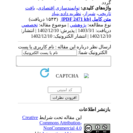
گردد
.
واژه‌های کلیدی:
توانمندسازی اقتصادی
،
بافت
تاریخی
،
شیراز
،
نظریه داده بنیاد
متن کامل
[PDF 2471 kb]
(۱۵۴۳ دریافت)
نوع مطالعه:
پژوهشي
| موضوع مقاله:
تخصصي
دریافت: 1403/3/1 | پذیرش: 1402/12/10 | انتشار:
1402/12/10 | انتشار الکترونیک: 1402/12/10
ارسال نظر درباره این مقاله : نام کاربری یا پست
الکترونیک شما:
بازنشر اطلاعات
این مقاله تحت شرایط
Creative
Commons Attribution-
NonCommercial 4.0