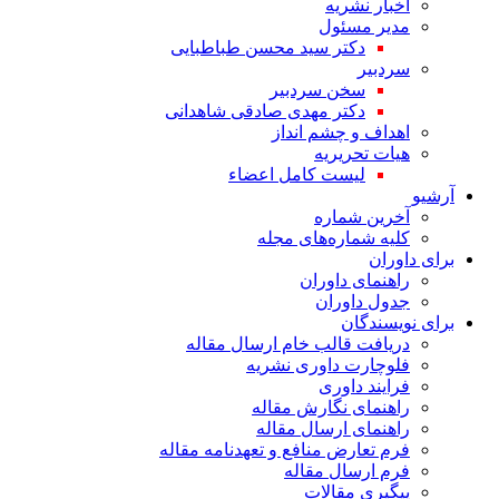
اخبار نشریه
مدیر مسئول
دکتر سید محسن طباطبایی
سردبیر
سخن سردبیر
دکتر مهدی صادقی شاهدانی
اهداف و چشم انداز
هیات تحریریه
لیست کامل اعضاء
آرشیو
آخرین شماره
کلیه شماره‌های مجله
برای داوران
راهنمای داوران
جدول داوران
برای نویسندگان
دریافت قالب خام ارسال مقاله
فلوچارت داوری نشریه
فرایند داوری
راهنمای نگارش مقاله
راهنمای ارسال مقاله
فرم تعارض منافع و تعهدنامه مقاله
فرم ارسال مقاله
پیگیری مقالات