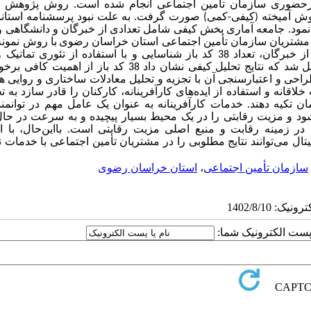
رحضوری سازمان تأمین اجتماعی
انجام شده‌‌ است
.
روش پژوهش از
ش آمیخته (کیفی-کمی) صورت گرفت. به علت نبود پرسشنامه استاندا
مود. جامعه آماری بخش کیفی شامل تعدادی از خبرگان و دانشگاهی و
مشتریان سازمان تأمین اجتماعی استان خراسان رضوی
با روش نمون
پس از مرور پیشینه و انجام مصاحبه با 20 نفر از خبرگان، تعداد 38 کد باز شناسایی و با استفاده از تئوری 
کدگذاری محوری و انتخابی، تعداد 16 کد محوری و 4 کد انتخابی حاصل شد که نتایج تحلیل کیفی نشان داد 38 کد باز 
و اعتبارسنجی آن با تجزیه و تحلیل معادلات ساختاری و روایی هم
لاقانه و استفاده از ایده‌های کارآفرینانه، کارکنان را قادر سازد به ت
ان تکیه دهند. خدمات کارآفرینانه به عنوان یک عامل مهم در توانم
و مزیت رقابتی را در یک محیط بسیار پیچیده و به سرعت در حال 
در زمینه رقابت و منبع اصلی مزیت رقابتی است. بااین‌حال، با ا
می‌توانند نتایج مطلوبی را در مشتریان تأمین اجتماعی با خدمات نو
سازمان تأمین اجتماعی
،
استان خراسان رضوی
ا پست الکترونیک شما: