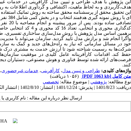
ین
پژوهش با هدف
طراحی و تبیین
مدل کارآفرینی در خدمات غی
هدف،کاربردی و به لحاظ ماهیت، اکتشافی و گردآوری اطلاعات به رو
این تحقیق محقق از پرسشنامه محقق ساخته به روش تماتیک استفاده ن
ی با روش نمونه گیری هدفمند انتخاب و در بخش کمی شامل 384 نفر
صادفی ساده بود
ند.
برهمین اساس مدل پژوهش با روش مدل‌سازی ساختاری تفسیری، طراحی 
واگرا انجام شد و برازش مدل تایید گردید. سازمان می‌تواند با مدیریت خ
خود در مسائل سازمانی که نیاز به راه‌حل‌های جدید و کمک به سازم
شرکت‌ها به رسمیت شناخته شود تا ارزش خدمت به مشتری درک شود 
حفظ کند. اقدامات کارآفرینانه عامل کلیدی در موفقیت سازمان‌ها 
فرصت‌های ارائه شده توسط فناوری و هوش مصنوعی، دستیاران دیجیتال 
کنند.
واژه‌های کلیدی:
طراحی و تبیین مدل
،
کارآفرینی
،
خدمات غیرحضوری
،
متن کامل
[PDF 1063 kb]
(۱۰۵۶ دریافت)
نوع مطالعه:
پژوهشي
| موضوع مقاله:
تخصصي
دریافت: 1401/8/23 | پذیرش: 1401/12/24 | انتشار: 1402/8/10 | انتشار الکترونیک: 1402/8/10
ارسال نظر درباره این مقاله : نام کاربری ی