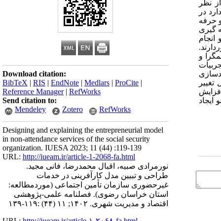
 نظر
رد در
 حرفه
ه گیری
تماتیک و انجام
از اهمیت کافی برخوردارند.
گرا و
جربیات
Download citation:
ندسازی
BibTeX
|
RIS
|
EndNote
|
Medlars
|
ProCite
|
تغییر
Reference Manager
|
RefWorks
فزایش
Send citation to:
 ایجاد
Mendeley
Zotero
RefWorks
Designing and explaining the entrepreneurial model
in non-attendance services of the social security
organization. IUESA 2023; 11 (44) :119-139
URL:
http://iueam.ir/article-1-2068-fa.html
نورمرادی صبیه، اقبال محمدرضا، فانی مجید.
طراحی و تبیین مدل کارآفرینی در خدمات
غیرحضوری سازمان تأمین اجتماعی (موردمطالعه:
استان خراسان رضوی). فصلنامه علمی-پژوهشی
اقتصاد و مدیریت شهری. ۱۴۰۲; ۱۱ (۴۴) :۱۱۹-۱۳۹
URL:
http://iueam.ir/article-۱-۲۰۶۸-fa.html