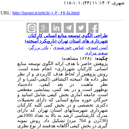
شهری. ۱۴۰۲; ۱۱ (۴۴) :۱۰۱-۱۱۸
URL:
http://iueam.ir/article-۱-۲۰۶۷-fa.html
طراحی الگوی توسعه منابع انسانی کارکنان
شهرداری های استان تهران (بارویکرد آمیخته)
*
امین اسدی
،
عباس خورشیدی
،
نادر برزگر
،
سعید مرادی
چکیده:
(۱۶۲۸ مشاهده)
پژوهش حاضر با هدف ارائه الگوی توسعه منابع
انسانی کارکنان شهرداری
»
انجام شده است.
روش پژوهش از لحاظ هدف کاربردی و از نظر
نظر داده ها، آمیخته اکتشافی (کیفی-کمی) و از
نظر ماهیت در بعد کیفی،
داده‌بنیاد
نوظهور
است
و در بعد کمی، پیمایشی مقطعی
است. جامعه آماری بخش کیفی شامل اساتید و
خبرگان حوزه منابع انسانی که دارای تحصیلات
دکتری تخصصی و در بخش کمی
کلیه کارکنان
شهرداری شهرستانهای استان تهران که دارای
مدرک کارشناسی ارشد به بالا به تعداد 1000نفر
(236زن و 764 مرد) تشکیل داد.
روش نمونه
گیری در بخش کیفی آگاهانه هدفمند از نوع نظری