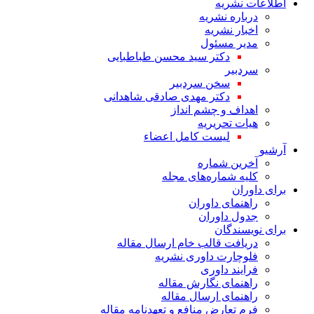
اطلاعات نشریه
درباره نشریه
اخبار نشریه
مدیر مسئول
دکتر سید محسن طباطبایی
سردبیر
سخن سردبیر
دکتر مهدی صادقی شاهدانی
اهداف و چشم انداز
هیات تحریریه
لیست کامل اعضاء
آرشیو
آخرین شماره
کلیه شماره‌های مجله
برای داوران
راهنمای داوران
جدول داوران
برای نویسندگان
دریافت قالب خام ارسال مقاله
فلوچارت داوری نشریه
فرایند داوری
راهنمای نگارش مقاله
راهنمای ارسال مقاله
فرم تعارض منافع و تعهدنامه مقاله