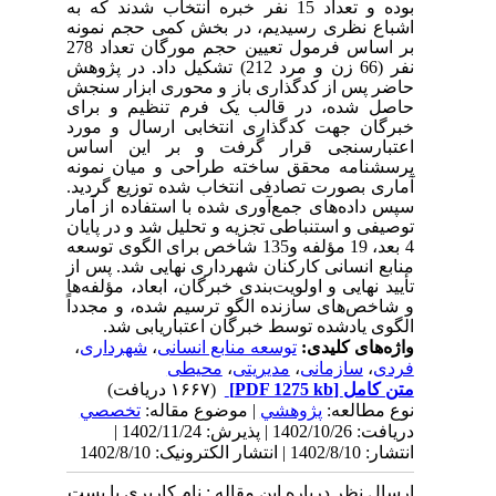
بوده و تعداد 15 نفر خبره انتخاب شدند که به
اشباع نظری رسیدیم، در بخش کمی حجم نمونه
بر اساس فرمول تعیین حجم مورگان
تعداد 278
نفر
(66 زن و مرد 212) تشکیل داد. در پژوهش
حاضر پس از کدگذاری باز و محوری ابزار سنجش
حاصل شده، در قالب یک فرم تنظیم و برای
خبرگان جهت کدگذاری انتخابی ارسال و مورد
اعتبارسنجی قرار گرفت و بر این اساس
پرسشنامه محقق ساخته طراحی و میان نمونه
آماری بصورت تصادفی انتخاب شده توزیع گردید.
سپس داده‌های جمع‌آوری شده با استفاده از آمار
توصیفی و استنباطی تجزیه و تحلیل شد و در پایان
4 بعد، 19 مؤلفه و135 شاخص برای
الگوی توسعه
منابع انسانی کارکنان شهرداری
نهایی شد
. پس از
تأیید نهایی و اولویت‌بندی خبرگان، ابعاد، مؤلفه‌ها
و شاخص‌های سازنده الگو ترسیم شده، و مجدداً
الگوی یادشده توسط خبرگان اعتباریابی شد.
واژه‌های کلیدی:
توسعه منابع انسانی
،
شهرداری
،
فردی
،
سازمانی
،
مدیریتی
،
محیطی
متن کامل
[PDF 1275 kb]
(۱۶۶۷ دریافت)
نوع مطالعه:
پژوهشي
| موضوع مقاله:
تخصصي
دریافت: 1402/10/26 | پذیرش: 1402/11/24 |
انتشار: 1402/8/10 | انتشار الکترونیک: 1402/8/10
ارسال نظر درباره این مقاله : نام کاربری یا پست