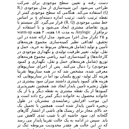
دست رفته و تعیین سطح موجودی برای شرکت
طراحی می‌شود. این شبیه‌سازی از مدل موجودی (R,
Q) استفاده می‌کند. هنگامی که سطح موجودی کمتر از
نقطه ترتیب باشد، ترتیب اندازه دسته‌ای q بر اساس
خط مشی موجودی (R, Q) قرار می‌گیرد. کل سیستم با
ورود تقاضای مشتری ایجاد می‌شود و با استفاده از
نرم‌افزار Anylogic به مدت ۱۸ هفته، ۲ هفته warm-up
و ۲۵ تکرار مدل اجرا می‌شود. مدل ارائه شده در این
تحقیق، اهدافی نظیر کمینه‌سازی مجموع هزینه‌های
تأمین و تولید (شامل هزینه‌های مربوط به خرید، حمل و
نقل، تولید، تغییر ظرفیت تولیدی و نگهداری موجودی در
کارخانه‌ها) و کمینه‌سازی امید ریاضی مجموع هزینه‌های
توزیع (شامل هزینه‌های حمل و نقل، نگهداری و کمبود
موجودی) را دنبال می‌کنند. پس از اجرای سناریوهای
معرفی ‌شده، مشخص شد که در همه سناریوها تقریبا
هزینه کل تولید- توزیع یکسان بود اما در سناریوهایی که
هزینه های کمبود پایینتری داشتند میزان سود بیشتری در
طول زنجیره تامین پایدار ایجاد شد. همچنین تغییرپذیری
کمبودها از یک نقطه مشتری به نقطه دیگر و یا از یک
خانواده محصول به خانواده دیگر کمتر رخ داده است و
این موجب افزایش رضایتمندی مشتریان در طول
زنجیره تامین پایدار شده است. همچنین با تحمیل یک
حد بالای مجاز برای ریسک های ناشی از انتشار گازهای
گلخانه ای، سود حاشیه ای با شیب تندی کاهش می
یابد. سپس در ادامه به یک حالت تقریبا پایدار می رسد
که در این حالت هر چقدر محدودیت مربوطه تنگ تر