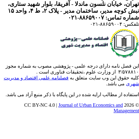
ران، خیابان نلسون ماندلا - آفریقا، بلوار شهید ستاری،
 کوچه مدیر، ساختمان مدیر - پلاک ۲، ط ۴، واحد ۱۵
ره تماس: ۸۸۶۵۹۰۰۷-۰۲۱
: ۸۸۶۵۹۰۰۴-۰۲۱
ن فصل نامه دارای درجه علمی - پژوهشی مصوب به شماره مجوز
 از وزارت علوم ،تحقیقات فناوری است .
یه حقوق این وب سایت متعلق به
فصلنامه علمی اقتصاد و مدیریت
ری
می باشد.
تفاده از مطالب ارایه شده در این پایگاه با ذکر منبع آزاد می باشد.
Journal of Urban Economics and
© 202
Manageme