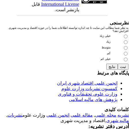
International License
قابل
بازنشر است.
رسنجی
نظر شما مطالب این سایت تا چه اندازه توانسته اطلاعات شما را در حوزه اقتصاد و مدیریت شهری
زایش دهد؟
خیلی زیاد
زیاد
متوسط
کم
خیلی کم
یگاه های مرتبط
انجمن علمی اقتصاد شهری ایران
کمسیون نشریات وزارت علوم
وزارت علوم، تحقیقات و فناوری
پژوهش های مالیه اسلامی
مات کلیدی
ریه
مجله علمی
,
مقاله علمی
انجمن علمی
وزارت علوم
نشریات
,
لیه شهری
,اقتصاد و مدیریت شهری
رس دفتر نشریه: