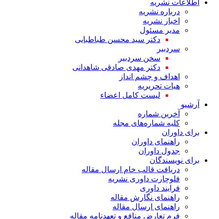
اطلاعات نشریه
درباره نشریه
اخبار نشریه
مدیر مسئول
دکتر سید محسن طباطبایی
سردبیر
سخن سردبیر
دکتر مهدی صادقی شاهدانی
اهداف و چشم انداز
هیات تحریریه
لیست کامل اعضاء
آرشیو
آخرین شماره
کلیه شماره‌های مجله
برای داوران
راهنمای داوران
جدول داوران
برای نویسندگان
دریافت قالب خام ارسال مقاله
فلوچارت داوری نشریه
فرایند داوری
راهنمای نگارش مقاله
راهنمای ارسال مقاله
فرم تعارض منافع و تعهدنامه مقاله