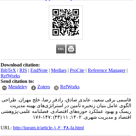
Download citation:
BibTeX
|
RIS
|
EndNote
|
Medlars
|
ProCite
|
Reference Manager
|
RefWorks
Send citation to:
Mendeley
Zotero
RefWorks
قاسمی برقی سعید، عابدی صادق، رادفر رضا، خلج مهران. طراحی
الگوی عامل بنیان زنجیره تأمین در استراتژی‌های بهینه مدیریت
ریسک و بهبود عملکرد حوزه‌های اقتصادی. فصلنامه علمی-پژوهشی
اقتصاد و مدیریت شهری. ۱۴۰۲; ۱۱ (۴۳) :۱۴۷-۱۷۶
URL:
http://iueam.ir/article-۱-۲۰۳۸-fa.html