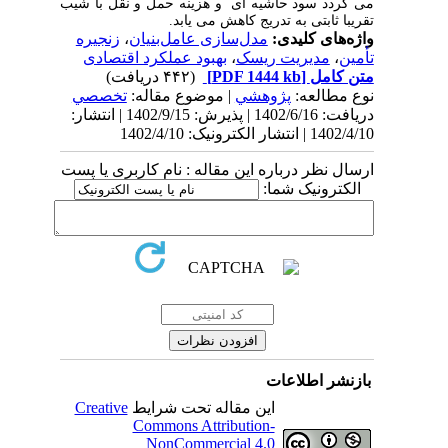
می گردد سود حاشیه ای و هزینه حمل و نقل با شیب
تقریبا ثابتی به تدریج کاهش می یابد.
واژه‌های کلیدی:
مدل‌سازی عامل‌بنیان
،
زنجیره
تأمین
،
مدیریت ریسک
،
بهبود عملکرد اقتصادی
متن کامل
[PDF 1444 kb]
(۴۴۲ دریافت)
نوع مطالعه:
پژوهشي
| موضوع مقاله:
تخصصي
دریافت: 1402/6/16 | پذیرش: 1402/9/15 | انتشار:
1402/4/10 | انتشار الکترونیک: 1402/4/10
ارسال نظر درباره این مقاله : نام کاربری یا پست
الکترونیک شما:
بازنشر اطلاعات
این مقاله تحت شرایط
Creative
Commons Attribution-
NonCommercial 4.0