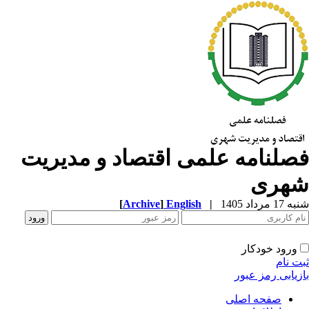
صلنامه علمی اقتصاد و مدیریت
هری
1 مرداد 1405
|
English
]
Archive
[
ورود خودکار
ت نام
زیابی رمز عبور
صفحه اصلی