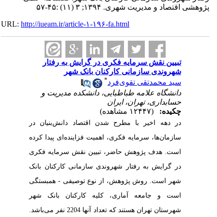
پژوهشی اقتصاد و مدیریت شهری. ۱۳۹۴; ۳ (۱۱) :۴۵-۵۷
URL:
http://iueam.ir/article-۱-۱۹۶-fa.html
تبیین نقش سرمایه فکری در گرایش به رفتار
شهروندی سازمانی کارکنان بانک شهر
*
سید محمدتقی تقوی‌فرد
دانشگاه علامه طباطبایی، دانشکده مدیریت و
حسابداری، تهران، ایران
چکیده:
(۱۲۴۴۷ مشاهده)
در دهه اخیر با مطرح شدن اقتصاد دانش‌بنیان در
سازمان‌ها، سرمایه فکری، اهمیت فزاینده‌ای پیدا کرده
است. هدف پژوهش حاضر، تبیین نقش سرمایه فکری
در گرایش به رفتار شهروندی سازمانی کارکنان بانک
شهر است. روش پژوهش، از نوع توصیفی - همبستگی
است و جامعه آماری، کلیه کارکنان
بانک شهر
شهرستان تهران هستند که تعداد آنها 2204 نفر می‌باشد.