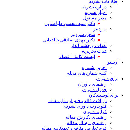
اطلاعات نشریه
درباره نشریه
اخبار نشریه
مدیر مسئول
دکتر سید محسن طباطبایی
سردبیر
سخن سردبیر
دکتر مهدی صادقی شاهدانی
اهداف و چشم انداز
هیات تحریریه
لیست کامل اعضاء
آرشیو
آخرین شماره
کلیه شماره‌های مجله
برای داوران
راهنمای داوران
جدول داوران
برای نویسندگان
دریافت قالب خام ارسال مقاله
فلوچارت داوری نشریه
فرایند داوری
راهنمای نگارش مقاله
راهنمای ارسال مقاله
فرم تعارض منافع و تعهدنامه مقاله