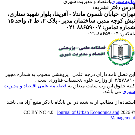
لیه شهری
,اقتصاد و مدیریت شهری
رس دفتر نشریه:
ران، خیابان نلسون ماندلا - آفریقا، بلوار شهید ستاری،
 کوچه مدیر، ساختمان مدیر - پلاک ۲، ط ۴، واحد ۱۵
ره تماس: ۸۸۶۵۹۰۰۷-۰۲۱
: ۸۸۶۵۹۰۰۴-۰۲۱
ن فصل نامه دارای درجه علمی - پژوهشی مصوب به شماره مجوز
 از وزارت علوم ،تحقیقات فناوری است .
یه حقوق این وب سایت متعلق به
فصلنامه علمی اقتصاد و مدیریت
ری
می باشد.
تفاده از مطالب ارایه شده در این پایگاه با ذکر منبع آزاد می باشد.
Journal of Urban Economics and
© 202
Manageme