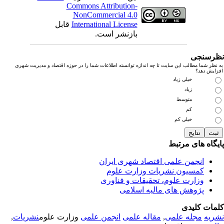
Commons Attribution-
NonCommercial 4.0
International License
قابل
بازنشر است.
رسنجی
نظر شما مطالب این سایت تا چه اندازه توانسته اطلاعات شما را در حوزه اقتصاد و مدیریت شهری
زایش دهد؟
خیلی زیاد
زیاد
متوسط
کم
خیلی کم
یگاه های مرتبط
انجمن علمی اقتصاد شهری ایران
کمسیون نشریات وزارت علوم
وزارت علوم، تحقیقات و فناوری
پژوهش های مالیه اسلامی
مات کلیدی
ریه
مجله علمی
,
مقاله علمی
انجمن علمی
وزارت علوم
نشریات
,