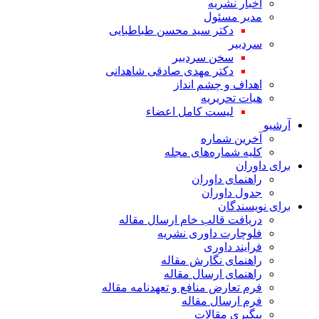
اخبار نشریه
مدیر مسئول
دکتر سید محسن طباطبایی
سردبیر
سخن سردبیر
دکتر مهدی صادقی شاهدانی
اهداف و چشم انداز
هیات تحریریه
لیست کامل اعضاء
آرشیو
آخرین شماره
کلیه شماره‌های مجله
برای داوران
راهنمای داوران
جدول داوران
برای نویسندگان
دریافت قالب خام ارسال مقاله
فلوچارت داوری نشریه
فرایند داوری
راهنمای نگارش مقاله
راهنمای ارسال مقاله
فرم تعارض منافع و تعهدنامه مقاله
فرم ارسال مقاله
پیگیری مقالات