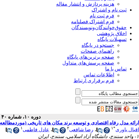
هزینه پردازش و انتشار مقاله
ثبت نام و اشتراک
فرم ثبت نام
فرم اشتراک فصلنامه
حقوق‌خوانندگان‌و‌نویسندگان
اخلاق پژوهشی
تسهیلات پایگاه
جستجو در پایگاه
راهنمای صفحات
صفحه برترین‌های پایگاه
صفحه پرسش‌های متداول
تماس با ما
اطلاعات تماس
فرم برقراری ارتباط
دوره ۱۰، شماره ۴۰ - ( پاییز ۱۴۰۱ )
ارائه مدل رفاه اقتصادی و توسعه برند مکان‎ های تاریخی (موردمطالعه: شهرستان کرمانشاه)
۱
۲
۱
*
اقبال یاوری
،
رضا شافعی
،
عادل فاطمی
۱- واحد سنندج، دانشگاه آزاد اسلامی، سنندج، ایران