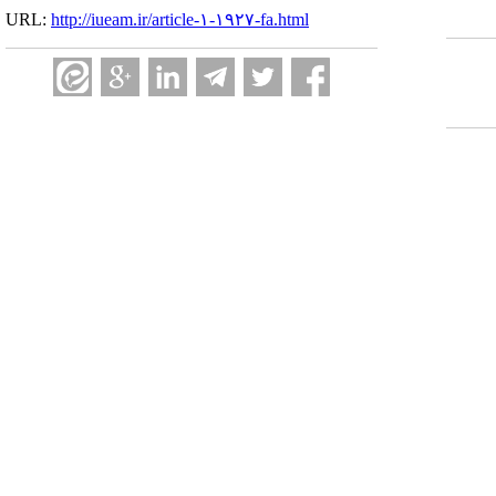
URL:
http://iueam.ir/article-۱-۱۹۲۷-fa.html