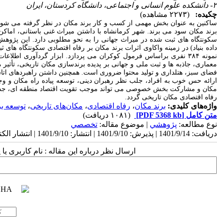
۲- دانشکده علوم انسانی و اجتماعی، دانشگاه کردستان، ایران
چکیده:
(۲۲۷۳ مشاهده)
ساکنین به عنوان بخش مهمی از کسب ‎و کار برند مک
برند مکان سود می‌ برند. شهر کرمانشاه با داشتن میراث غنی باستانی، اماک
سکونت‎گاه‎ های ثبت‎ شده در میراث جهانی را به نحو مطلوبی دا
معماری، جاذبه ‌ها و ثبت ملی و جهانی بر پدیده برندسازی مکان تاریخی، تأثی
فضای سبز، هتلداری و تولید محتوا ضروری است. همچنین داشتن راهبردهای اتاق 
ارائه حس خوب به افراد
رفاه اقتصادی مکان تاریخی گردد.
واژه‌های کلیدی:
برند مکان
،
رفاه اقتصادی
،
مکان‌های تاریخی
،
توسعه بر
متن کامل
[PDF 5368 kb]
(۱۰۸۱ دریافت)
نوع مطالعه:
پژوهشي
| موضوع مقاله:
تخصصي
دریافت: 1401/9/14 | پذیرش: 1401/9/10 | انتشار: 1401/9/10 | انتشار الکترونیک: 1401/9/10
ارسال نظر درباره این مقاله : نام کاربری ی