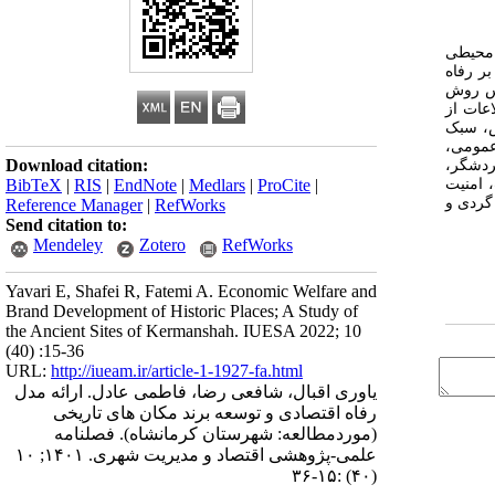
ی و محیطی
ر رفاه
ساس روش
ه شهرستان کرمانشاه در میراث جهانی با رویکرد کمی و جمع ‎آوری اطلاعات از
پژوهش نشان می ‎دهد ویژگی‌ های خاص، سبک
 عمومی،
Download citation:
گردشگر،
کاذب، امنیت
BibTeX
|
RIS
|
EndNote
|
Medlars
|
ProCite
|
مکان و مشارکت بخش خصوصی می ‎تواند موجب تقویت اقتصاد منطقه ‎ای، جذب سرمایه، ایجاد اشغال، توسعه کسب ‎و کار، حفظ نخبگان مکان، توسعه بوم ‎گردی و
Reference Manager
|
RefWorks
Send citation to:
Mendeley
Zotero
RefWorks
Yavari E, Shafei R, Fatemi A. Economic Welfare and
Brand Development of Historic Places; A Study of
the Ancient Sites of Kermanshah. IUESA 2022; 10
(40) :15-36
URL:
http://iueam.ir/article-1-1927-fa.html
یاوری اقبال، شافعی رضا، فاطمی عادل. ارائه مدل
رفاه اقتصادی و توسعه برند مکان‎ های تاریخی
(موردمطالعه: شهرستان کرمانشاه). فصلنامه
علمی-پژوهشی اقتصاد و مدیریت شهری. ۱۴۰۱; ۱۰
(۴۰) :۱۵-۳۶