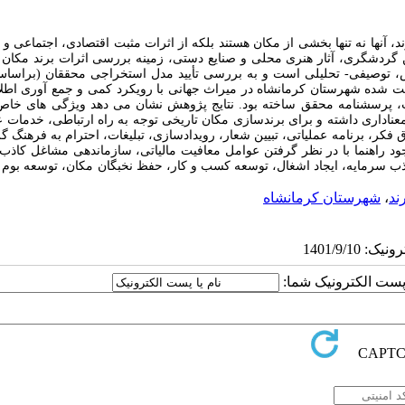
ان در نظر گرفته می ‌شوند، آنها نه تنها بخشی از مکان هستند بلکه از اثرات مثبت اقتصادی، اجتماع
ن گردشگری، آثار هنری محلی و صنایع دستی، زمینه بررسی اثرات برند مکان ب
رد. این پژوهش، توصیفی- تحلیلی است و به بررسی تأیید مدل استخراجی محققان (برا
داده ‎بنیاد) در زمینه واکاوی اثرات برند مکان بر رفاه اقتصادی سکونتگاه‏ های ثبت ‎شد
نمونه ۳۸۴ نفری براساس فرمول کوکران می ‎پردازد. ابزار گردآوری اطلاعات، پرسشنامه محقق ‌ساخته بود. نتایج 
ر معناداری داشته و برای برندسازی مکان تاریخی توجه به راه ارتباطی، خدمات
فکر، برنامه عملیاتی، تبیین شعار، رویدادسازی، تبلیغات، احترام به فرهنگ 
، جلب نظر رهبران دینی، توسعه پیاده ‎‌راه مکان و وجود راهنما با در نظر گرفتن عوامل معافیت مالیاتی، سازماندهی مشاغل 
ند
،
شهرستان کرمانشاه
ا پست الکترونیک شما: