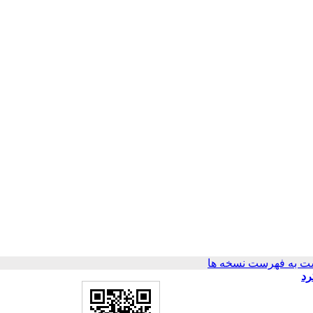
ت به فهرست نسخه ها
 SME مبتنی بر رویکرد