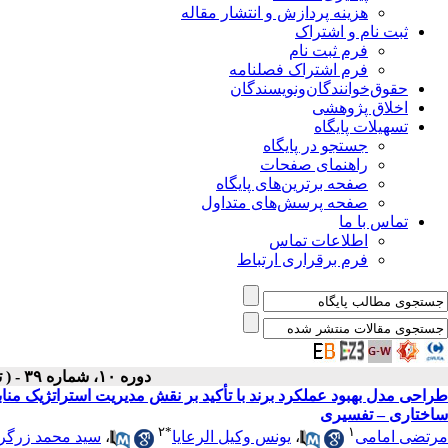
هزینه پردازش و انتشار مقاله
ثبت نام و اشتراک
فرم ثبت نام
فرم اشتراک فصلنامه
حقوق‌خوانندگان‌و‌نویسندگان
اخلاق پژوهشی
تسهیلات پایگاه
جستجو در پایگاه
راهنمای صفحات
صفحه برترین‌های پایگاه
صفحه پرسش‌های متداول
تماس با ما
اطلاعات تماس
فرم برقراری ارتباط
دوره ۱۰، شماره ۳۹ - ( تابستان ۱۴۰۱ )
ساختاری – تفسیری
۲
*
۱
مرتضی امامی
،
یونس وکیل الرعایا
،
سید محمد زرگر