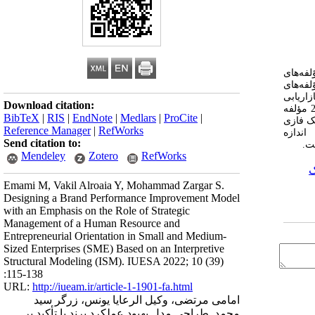
فه‌های
فه‌های
 نیمه ساختاریافته که با 9 نفر از خبرگان بازاریابی
Download citation:
و اساتید دانشگاه که به شیوه گلوله برفی انتخاب شده بودند، شناسایی شد. مصاحبه ها با سه روش کدگذاری باز، محوری و انتخابی، کدگذاری شدند و 21 مؤلفه
BibTeX
|
RIS
|
EndNote
|
Medlars
|
ProCite
|
نوان ورودی تحلیل میک مک فازی
Reference Manager
|
RefWorks
اندازه
Send citation to:
ست.
Mendeley
Zotero
RefWorks
ک
Emami M, Vakil Alroaia Y, Mohammad Zargar S.
Designing a Brand Performance Improvement Model
with an Emphasis on the Role of Strategic
Management of a Human Resource and
Entrepreneurial Orientation in Small and Medium-
Sized Enterprises (SME) Based on an Interpretive
Structural Modeling (ISM). IUESA 2022; 10 (39)
:115-138
URL:
http://iueam.ir/article-1-1901-fa.html
امامی مرتضی، وکیل الرعایا یونس، زرگر سید
محمد. طراحی مدل بهبود عملکرد برند با تأکید بر