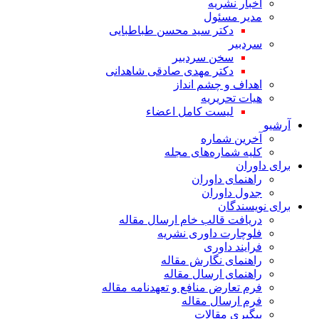
اخبار نشریه
مدیر مسئول
دکتر سید محسن طباطبایی
سردبیر
سخن سردبیر
دکتر مهدی صادقی شاهدانی
اهداف و چشم انداز
هیات تحریریه
لیست کامل اعضاء
آرشیو
آخرین شماره
کلیه شماره‌های مجله
برای داوران
راهنمای داوران
جدول داوران
برای نویسندگان
دریافت قالب خام ارسال مقاله
فلوچارت داوری نشریه
فرایند داوری
راهنمای نگارش مقاله
راهنمای ارسال مقاله
فرم تعارض منافع و تعهدنامه مقاله
فرم ارسال مقاله
پیگیری مقالات