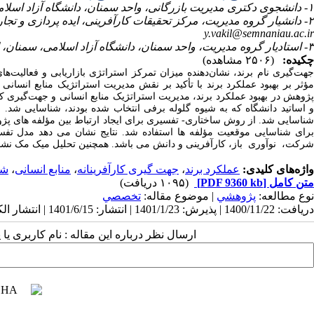
۱- دانشجوی دکتری مدیریت بازرگانی، واحد سمنان، دانشگاه آزاد اسلامی، سمنان، ایران
۲- دانشیار گروه مدیریت، مرکز تحقیقات کارآفرینی، ایده پردازی و تجاری سازی، واحد سمنان، دانشگاه آزاد اسلامی، سمنان، ایران ،
y.vakil@semnaniau.ac.ir
۳- استادیار گروه مدیریت، واحد سمنان، دانشگاه آزاد اسلامی، سمنان، ایران
چکیده:
(۲۵۰۶ مشاهده)
جهت‌گیری نام برند، نشان‌دهنده میزان تمرکز استراتژی بازاریابی و فعالیت
مؤثر بر بهبود عملکرد برند با تأکید بر نقش مدیریت استراتژیک منابع انسانی
برای شناسایی موقعیت مؤلفه ها استفاده شد. نتایج نشان می دهد مدل ت
شرکت، نوآوری باز، کارآفرینی و دانش می باشد. همچنین تحلیل میک مک نشا
واژه‌های کلیدی:
عملکرد برند
،
جهت‌ گیری کارآفرینانه
،
منابع انسانی
،
شر
متن کامل
[PDF 9360 kb]
(۱۰۹۵ دریافت)
نوع مطالعه:
پژوهشي
| موضوع مقاله:
تخصصي
دریافت: 1400/11/22 | پذیرش: 1401/1/23 | انتشار: 1401/6/15 | انتشار الکترونیک: 1401/6/15
ارسال نظر درباره این مقاله : نام کاربری ی