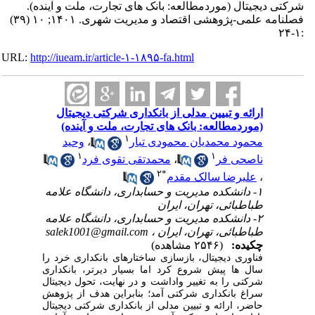
شرکتی دیجیتال (موردمطالعه: بانک های تجارت، ملت و آینده).
فصلنامه علمی-پژوهشی اقتصاد و مدیریت شهری. ۱۴۰۱; ۱۰ (۳۹)
:۱-۲۴
URL:
http://iueam.ir/article-۱-۱۸۹۵-fa.html
ارائه و تبیین مدلی از بانکداری شرکتی دیجیتال
(موردمطالعه: بانک های تجارت، ملت و آینده)
۱
محمود محمدیان محمودی ‎تبار
،
وحید
۱
۱
ناصحی ‎فر
،
محمدتقی تقوی ‎فرد
۲
*
،
علیرضا سالک ‎مقدم
۱- دانشکده مدیریت و حسابداری، دانشگاه علامه
طباطبائی، تهران، ایران
۲- دانشکده مدیریت و حسابداری، دانشگاه علامه
طباطبائی، تهران، ایران ،
salek1001@gmail.com
چکیده:
(۲۵۴۶ مشاهده)
فناوری دیجیتال، بازسازی ساختارهای بانکداری خرد را
سال ها پیش شروع کرد اما بسیار دیرتر، بانکداری
شرکتی را به تغییر واداشت و در نهایت، تحول دیجیتال
سراغ بانکداری شرکتی آمد؛ بنابراین هدف از پژوهش
حاضر، ارائه و تبیین مدلی از بانکداری شرکتی دیجیتال