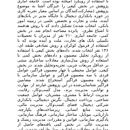
با استفاده از رویکرد آمیخته بوده است. جامعه آماری
پژوهش در بخش کیفی را خبرگان آشنا به موضوع
پژوهش (مشارکت‌کنندگان بر اساس معیار تجربه کاری
در حوزه بانکداری دیجیتال با جایگاه مدیر در بانک‌های
آینده، ملت و تجارت و تخصص علمی در زمینه امور
بانکی، انتخاب شدند) تشکیل دادند که با روش هدفمند
تا اشباع نظری، پانزده مصاحبه انجام شد. در بخش
کمی، جامعه آماری ۲۱۰ نفر از مدیران با تحصیلات
تکمیلی بانک های تجارت، ملت و آینده بودند که با
استفاده از فرمول کوکران و روش تصادفی طبقه ای،
۱۳۶ نفر انتخاب شدند. داده‌های بخش کیفی با استفاده
از رویکرد تحلیل مضمون و داده‌های بخش کمی با
استفاده از روش مدل‌سازی معادلات ساختاری مبتنی
بر حداقل مربعات جزیی، تجزیه‌وتحلیل شدند. در بخش
کیفی، عوامل محیطی با چهار مضمون فراگیر، عوامل
فردی با سه مضمون فراگیر و عوامل سازمانی با
چهارده مضمون فراگیر استخراج شدند. مضامین
فراگیر شناسایی‌شده در این پژوهش عبارتند از: مهارت
و توانایی، مدیریت برند، مدل کسب‌وکار، رقابت،
مدیریت ارتباط با مشتری، مشتریان، عوامل جمعیت
شناختی، پرداخت دیجیتال، نگرش دیجیتالی، بانکداری
شرکتی دیجیتال، فضای کسب‌وکار، مدیریت مالی،
مدیریت منابع انسانی، زیرساخت‌های یکپارچه،
بازاریابی، موبایل، ساختار سازمانی، فرهنگ ‌سازمانی،
یادگیری سازمانی، قوانین و مقررات، مدیریت ریسک و
مدیریت عالی. در بخش کمی یافته‌های حاصل از
مدل‌سازی معادلات ساختاری، مدل طراحی‌شده در این