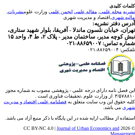
مات کلیدی
ریه
مجله علمی
,
مقاله علمی
انجمن علمی
وزارت علوم
نشریات
,
لیه شهری
,اقتصاد و مدیریت شهری
رس دفتر نشریه:
ران، خیابان نلسون ماندلا - آفریقا، بلوار شهید ستاری،
 کوچه مدیر، ساختمان مدیر - پلاک ۲، ط ۴، واحد ۱۵
ره تماس: ۸۸۶۵۹۰۰۷-۰۲۱
: ۸۸۶۵۹۰۰۴-۰۲۱
ن فصل نامه دارای درجه علمی - پژوهشی مصوب به شماره مجوز
 از وزارت علوم ،تحقیقات فناوری است .
یه حقوق این وب سایت متعلق به
فصلنامه علمی اقتصاد و مدیریت
ری
می باشد.
تفاده از مطالب ارایه شده در این پایگاه با ذکر منبع آزاد می باشد.
Journal of Urban Economics and
© 202
Manageme