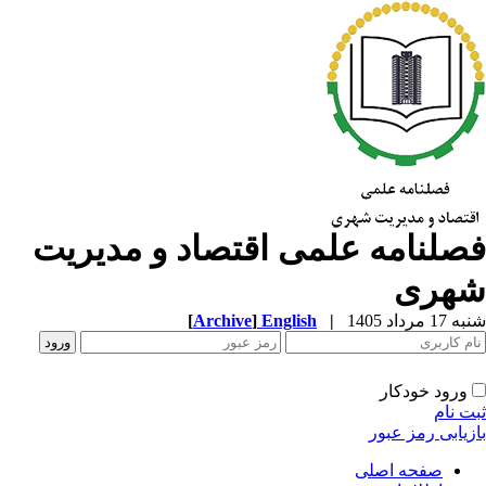
صلنامه علمی اقتصاد و مدیریت
هری
1 مرداد 1405
|
English
]
Archive
[
ورود خودکار
ت نام
زیابی رمز عبور
صفحه اصلی