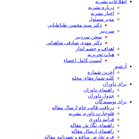
اطلاعات نشریه
درباره نشریه
اخبار نشریه
مدیر مسئول
دکتر سید محسن طباطبایی
سردبیر
سخن سردبیر
دکتر مهدی صادقی شاهدانی
اهداف و چشم انداز
هیات تحریریه
لیست کامل اعضاء
آرشیو
آخرین شماره
کلیه شماره‌های مجله
برای داوران
راهنمای داوران
جدول داوران
برای نویسندگان
دریافت قالب خام ارسال مقاله
فلوچارت داوری نشریه
فرایند داوری
راهنمای نگارش مقاله
راهنمای ارسال مقاله
فرم تعارض منافع و تعهدنامه مقاله