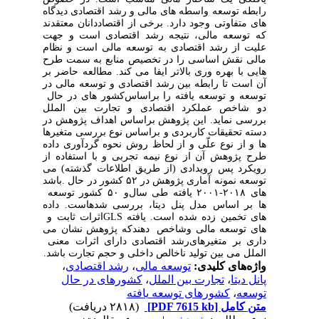
رابطه توسعه واسطه‏ های مالی و رشد اقتصادی دیدگاه
های متفاوتی وجود دارد. برخی از اقتصاددانان معتقدند
که توسعه مالی، نتیجه رشد اقتصادی است و جهت
علیت از رشد اقتصادی به توسعه مالی است و نظام
مالی نقش اساسی را در تخصیص منابع به سمت طرح
‌هایی با بهره‌ وری بالاتر ایفا می ‌کند. مطالعه حاضر بر
آن است تا رابطه بین رشد اقتصادی و توسعه مالی در
توسعه و توسعه ‌یافته را براساس
کشور های در حال
دو شاخص عملکرد اقتصادی و تجارت بین ‌الملل
بررسی نماید. این پژوهش براساس اهداف پژوهش در
دسته تحقیقات کاربردی و براساس نوع بررسی متغیرها
ها و
از نوع علّی و از لحاظ روش نحوه گردآوری داده
طرح پژوهش آن از نوع نیمه ‌تجربی و با استفاده از
رویکرد پس رویدادی (از طریق اطلاعات گذشته) می
توسعه
نمونه آماری پژوهش در ۵۲ کشور در حال
.
باشد
های ۲۰۱۸-۲۰۰۱
‎
یافته طی سال
و ۵۰ کشور توسعه
ها بر اساس مدل پنل دیتا،
‎
بررسی شده­است. داده
های
تخمین زده شده است. یافته
GLS
اثرات ثابت و
های توسعه مالی و
شاخص
دهندکه
‎
پژوهش نشان می
داری بر متغیر‌های
رشد اقتصادی دارای اثرات معنی
الملل می
بین
تولید ناخالص داخلی و حجم تجارت
باشد.
واژه‌های کلیدی:
توسعه مالی
،
رشد اقتصادی
،
پانل دیتا
،
تجارت بین ‎الملل
،
کشورهای در حال
،
کشورهای توسعه ‎یافته
متن کامل
[PDF 7615 kb]
(۲۸۱۸ دریافت)