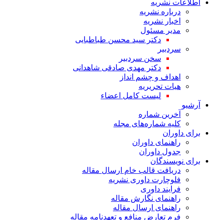
اطلاعات نشریه
درباره نشریه
اخبار نشریه
مدیر مسئول
دکتر سید محسن طباطبایی
سردبیر
سخن سردبیر
دکتر مهدی صادقی شاهدانی
اهداف و چشم انداز
هیات تحریریه
لیست کامل اعضاء
آرشیو
آخرین شماره
کلیه شماره‌های مجله
برای داوران
راهنمای داوران
جدول داوران
برای نویسندگان
دریافت قالب خام ارسال مقاله
فلوچارت داوری نشریه
فرایند داوری
راهنمای نگارش مقاله
راهنمای ارسال مقاله
فرم تعارض منافع و تعهدنامه مقاله