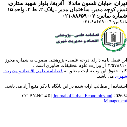
ران، خیابان نلسون ماندلا - آفریقا، بلوار شهید ستاری،
 کوچه مدیر، ساختمان مدیر - پلاک ۲، ط ۴، واحد ۱۵
ره تماس: ۸۸۶۵۹۰۰۷-۰۲۱
: ۸۸۶۵۹۰۰۴-۰۲۱
ن فصل نامه دارای درجه علمی - پژوهشی مصوب به شماره مجوز
 از وزارت علوم ،تحقیقات فناوری است .
یه حقوق این وب سایت متعلق به
فصلنامه علمی اقتصاد و مدیریت
ری
می باشد.
تفاده از مطالب ارایه شده در این پایگاه با ذکر منبع آزاد می باشد.
Journal of Urban Economics and
© 202
Manageme