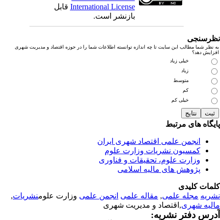
International License
قابل
بازنشر است.
رسنجی
نظر شما مطالب این سایت تا چه اندازه توانسته اطلاعات شما را در حوزه اقتصاد و مدیریت شهری
زایش دهد؟
خیلی زیاد
زیاد
متوسط
کم
خیلی کم
یگاه های مرتبط
انجمن علمی اقتصاد شهری ایران
کمسیون نشریات وزارت علوم
وزارت علوم، تحقیقات و فناوری
پژوهش های مالیه اسلامی
مات کلیدی
ریه
مجله علمی
,
مقاله علمی
انجمن علمی
وزارت علوم
نشریات
,
لیه شهری
,اقتصاد و مدیریت شهری
رس دفتر نشریه: