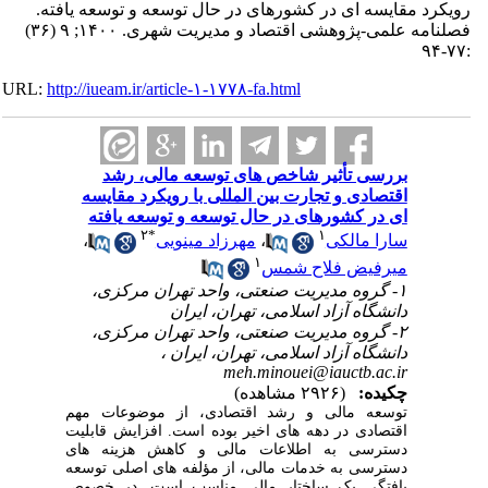
رویکرد مقایسه‎ ای در کشورهای در حال ‎توسعه و توسعه ‎یافته.
فصلنامه علمی-پژوهشی اقتصاد و مدیریت شهری. ۱۴۰۰; ۹ (۳۶)
:۷۷-۹۴
URL:
http://iueam.ir/article-۱-۱۷۷۸-fa.html
بررسی تأثیر شاخص‎ های توسعه مالی، رشد
ای در کشورهای در حال ‎توسعه و توسعه ‎یافته
۲
*
۱
سارا مالکی
،
مهرزاد مینویی
،
۱
میرفیض فلاح شمس
۱- گروه مدیریت صنعتی، واحد تهران مرکزی،
دانشگاه آزاد اسلامی، تهران، ایران
۲- گروه مدیریت صنعتی، واحد تهران مرکزی،
دانشگاه آزاد اسلامی، تهران، ایران ،
meh.minouei@iauctb.ac.ir
چکیده:
(۲۹۲۶ مشاهده)
توسعه مالی و رشد اقتصادی، از موضوعات مهم
اقتصادی در دهه ‌های اخیر بوده است. افزایش قابلیت
دسترسی به اطلاعات مالی و کاهش هزینه ‌های
دسترسی به خدمات مالی، از مؤلفه ‌های اصلی توسعه
‏یافتگی یک ساختار مالی مناسب است. در خصوص