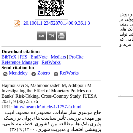
تا 2017 با دو روش
ولی بر
‎ 20.1001.1.23452870.1400.9.36.1.3
 دهند،
نک ‌های
د تولید
امی که
ببرند و
Download citation:
BibTeX
|
RIS
|
EndNote
|
Medlars
|
ProCite
|
Reference Manager
|
RefWorks
Send citation to:
Mendeley
Zotero
RefWorks
Hajmousavi S, Mahmoudzadeh M, Adibpour M.
Investigating the Effect of Monetary Policies on
Banks' Risk-Taking, Cross-Country Study. IUESA
2021; 9 (36) :55-76
URL:
http://iueam.ir/article-1-1757-fa.html
حاج موسوی ساراسادات، محمودزاده محمود، ادیب
پور مهدی. بررسی تأثیر سیاست های پولی بر ریسک
پذیری بانک ها، مطالعه بین کشوری. فصلنامه علمی-
پژوهشی اقتصاد و مدیریت شهری. ۱۴۰۰; ۹ (۳۶)