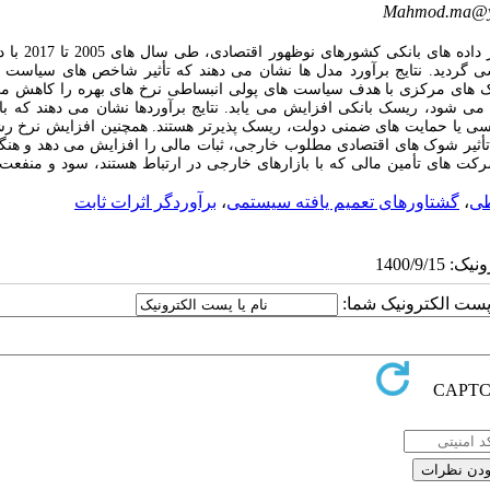
Mahmod.ma@y
از داده ‌های بانکی کشورهای نوظهور اقتصادی، طی سال
های 2005 
 گردید. نتایج برآورد مدل ‌ها نشان می ‌دهند که تأثیر شاخص‌ های سیاست پ
نک ‌های مرکزی با هدف سیاست ‌های پولی انبساطی نرخ‌ های بهره را کاهش می‌
ی ‌شود، ریسک بانکی افزایش می ‌یابد. نتایج برآوردها نشان می ‌دهند که با
یاسی یا حمایت ‌های ضمنی دولت، ریسک
پذیرتر هستند. همچنین افزایش نرخ رش
تأثیر شوک
های اقتصادی مطلوب خارجی، ثبات مالی را افزایش می ‌دهد و هنگ
شرکت ‌های تأمین مالی که با بازارهای خارجی در ارتباط هستند، سود و منفعت 
طی
،
گشتاورهای تعمیم یافته سیستمی
،
برآوردگر اثرات ثابت
ا پست الکترونیک شما: