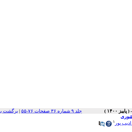
جلد ۹ شماره ۳۶ صفحات ۷۶-۵۵
|
برگشت به
کشوری
۱
دیب پور