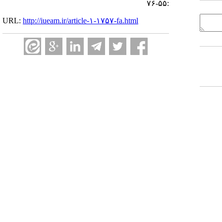
:۵۵-۷۶
URL:
http://iueam.ir/article-۱-۱۷۵۷-fa.html