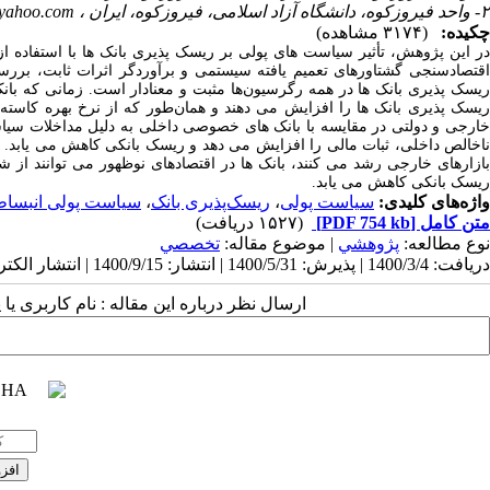
۲- واحد فیروزکوه، دانشگاه آزاد اسلامی، فیروزکوه، ایران ،
ahoo.com
چکیده:
(۳۱۷۴ مشاهده)
ر این پژوهش، تأثیر سیاست‌ های پولی بر ریسک
پذیری بانک ‌ها با استفاده 
قتصادسنجی گشتاورهای تعمیم
یافته سیستمی و برآوردگر اثرات ثابت، بررسی
ریسک ‌پذیری بانک ‌ها در همه رگرسیون‌ها مثبت و معنادار است. زمانی ‌که با
یسک‌ پذیری بانک‌ ها را افزایش می ‌دهند و همان
طور که از نرخ بهره کاسته م
ارجی و دولتی در مقایسه با بانک ‌های خصوصی داخلی به دلیل مداخلات س
اخالص داخلی، ثبات مالی را افزایش می ‌دهد و ریسک بانکی کاهش می ‌یابد. 
بازارهای خارجی رشد می ‌کنند، بانک ‌ها در اقتصادهای نوظهور می ‌توانند از 
ریسک بانکی کاهش می ‌یابد.
واژه‌های کلیدی:
سیاست پولی
،
ریسک‌پذیری بانک
،
سیاست پولی انبسا
متن کامل
[PDF 754 kb]
(۱۵۲۷ دریافت)
نوع مطالعه:
پژوهشي
| موضوع مقاله:
تخصصي
دریافت: 1400/3/4 | پذیرش: 1400/5/31 | انتشار: 1400/9/15 | انتشار الکترونیک: 1400/9/15
ارسال نظر درباره این مقاله : نام کاربری ی