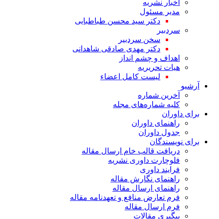
اخبار نشریه
مدیر مسئول
دکتر سید محسن طباطبایی
سردبیر
سخن سردبیر
دکتر مهدی صادقی شاهدانی
اهداف و چشم انداز
هیات تحریریه
لیست کامل اعضاء
آرشیو
آخرین شماره
کلیه شماره‌های مجله
برای داوران
راهنمای داوران
جدول داوران
برای نویسندگان
دریافت قالب خام ارسال مقاله
فلوچارت داوری نشریه
فرایند داوری
راهنمای نگارش مقاله
راهنمای ارسال مقاله
فرم تعارض منافع و تعهدنامه مقاله
فرم ارسال مقاله
پیگیری مقالات