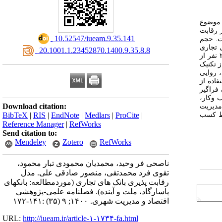
 موضوع
 رقابت
‎ 10.52547/iueam.9.35.141
ت. حجم
 تجاری
‎ 20.1001.1.23452870.1400.9.35.8.8
کمی پژوهش، جامعه آماری ۲۹۰ نفر از
 با استفاده از تکنیک
 روایی
فاده از
۱۷مضمون فراگیر
وکار،
Download citation:
مدیریت
BibTeX
|
RIS
|
EndNote
|
Medlars
|
ProCite
|
یط کسب
Reference Manager
|
RefWorks
Send citation to:
Mendeley
Zotero
RefWorks
ناصحی‎ فر وحید، محمدیان محمودی ‎تبار محمود،
تقوی ‎فرد محمدتقی، منصور صادقی علی. مدل
رقابت پذیری بانک های تجاری (موردمطالعه: بانک‎های
پاسارگاد، ملت و آینده). فصلنامه علمی-پژوهشی
اقتصاد و مدیریت شهری. ۱۴۰۰; ۹ (۳۵) :۱۴۱-۱۷۲
URL:
http://iueam.ir/article-۱-۱۷۳۴-fa.html