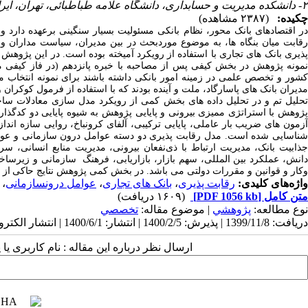
۲- دانشکده مدیریت و حسابداری، دانشگاه علامه طباطبائی، تهران، ایران ،
چکیده:
(۲۳۸۷ مشاهده)
ر اقتصادهای بانک
محور، نظام بانکی مسئولیت بسیار سنگینی برعهده دارد و 
قابت میان بنگاه
ها، به موضوع موردبحث در بین مدیران، سیاست
مداران و
ذیری بانک های تجاری با استفاده از رویکرد آمیخته بوده است.
در این پژوهش 
نمونه پژوهش در بخش کیفی پس از مصاحبه با خبره پانزدهم (در فاز کیفی م
شور و تخصص علمی در زمینه امور بانکی داشته باشند برای نمونه انتخاب
حلیل تم و در تحلیل داده های بخش کمی از رویکرد مدل سازی معادلات ساختا
ژوهش با استراتژی ممیزی بیرونی و پایایی پژوهش به شیوه پایایی دو کدگذا
زمون های ضریب بار عاملی، پایایی ترکیبی، آلفای کرونباخ، روایی سازه ان
ناسایی شده است.
مدل رقابت پذیری دو دسته عوامل درون سازمانی و عوا
ذابیت بانک، مدیریت ارتباط با ذی
نفعان بیرونی، مدیریت منابع انسانی، سر
دانش، عملکرد بین المللی، سهم بازار، بازاریابی، فرهنگ سازمانی و زیر
وکار و قوانین و مقررات دولتی می باشد. در بخش کمی پژوهش نتایج
حاکی از 
واژه‌های کلیدی:
رقابت پذیری
،
بانک های تجاری
،
عوامل درون‎سازمانی
،
متن کامل
[PDF 1056 kb]
(۱۶۰۹ دریافت)
نوع مطالعه:
پژوهشي
| موضوع مقاله:
تخصصي
دریافت: 1399/11/8 | پذیرش: 1400/2/5 | انتشار: 1400/6/1 | انتشار الکترونیک: 1400/6/1
ارسال نظر درباره این مقاله : نام کاربری ی