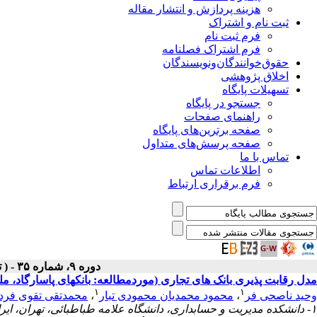
هزینه پردازش و انتشار مقاله
ثبت نام و اشتراک
فرم ثبت نام
فرم اشتراک فصلنامه
حقوق‌خوانندگان‌و‌نویسندگان
اخلاق پژوهشی
تسهیلات پایگاه
جستجو در پایگاه
راهنمای صفحات
صفحه برترین‌های پایگاه
صفحه پرسش‌های متداول
تماس با ما
اطلاعات تماس
فرم برقراری ارتباط
دوره ۹، شماره ۳۵ - ( تابستان ۱۴۰۰ )
مدل رقابت پذیری بانک های تجاری (موردمطالعه: بانک‎های پاسارگاد، ملت و آینده)
۱
۱
وحید ناصحی‎ فر
،
محمود محمدیان محمودی ‎تبار
،
محمدتقی تقوی ‎فرد
۱- دانشکده مدیریت و حسابداری، دانشگاه علامه طباطبائی، تهران، ایران