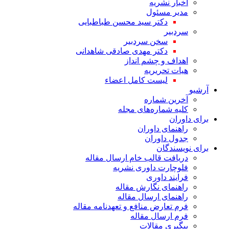
اخبار نشریه
مدیر مسئول
دکتر سید محسن طباطبایی
سردبیر
سخن سردبیر
دکتر مهدی صادقی شاهدانی
اهداف و چشم انداز
هیات تحریریه
لیست کامل اعضاء
آرشیو
آخرین شماره
کلیه شماره‌های مجله
برای داوران
راهنمای داوران
جدول داوران
برای نویسندگان
دریافت قالب خام ارسال مقاله
فلوچارت داوری نشریه
فرایند داوری
راهنمای نگارش مقاله
راهنمای ارسال مقاله
فرم تعارض منافع و تعهدنامه مقاله
فرم ارسال مقاله
پیگیری مقالات