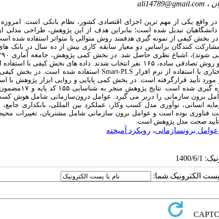
ali14789@gmail.com
در واقع یکی از
مهم ترین اجزای اقتصادی کشور، نظام بانکی است. امروزه
 دانشگاهیان تبدیل شده است
؛ بنابراین هدف از این پژوهش، طراحی مدلی از
در بخش کیفی از نمونه گیری هدفمند روش متوالی
یا متواتر استفاده شده اس
شارکت کنندگان براساس دو معیار سابقه کاری بیش از ده سال در بانک ‏های
 می شوند)، اشباع نظری حاصل شد. در بخش
مدیران بانک ‏های پاسارگاد، ملت و آینده بودند که با استفاده از فرمول کوکران و روش تصادفی ساده، ۱۶۵ نفر انتخاب شدند. داده های بخش کیفی
ری با استفاده از نرم افزار
Smart-PLS
استفاده شده است. در بخش کیفی،
ر مورد تأیید قرارگرفته است. در بخش کمی
پایایی و روایی ابزار پژوهش با است
دازه گیری شده است. نتایج پژوهش منجر به شناسایی
۱۵۵ کد پایه و 
مل برون سازمانی را دربر
می گیرد.
عوامل درون
سازمانی شامل هوش کسب 
مایه انسانی، نوآوری مدل کسب وکار، عملکرد بین المللی، بانکداری جامع، 
ساخت فناوری بوده است و عوامل برون سازمانی شامل مشتریان، تغییرات مح
تأیید صحت مدل پژوهش است.
عوامل برون‎سازمانی
،
رویکرد آمیخته
ا پست الکترونیک شما: