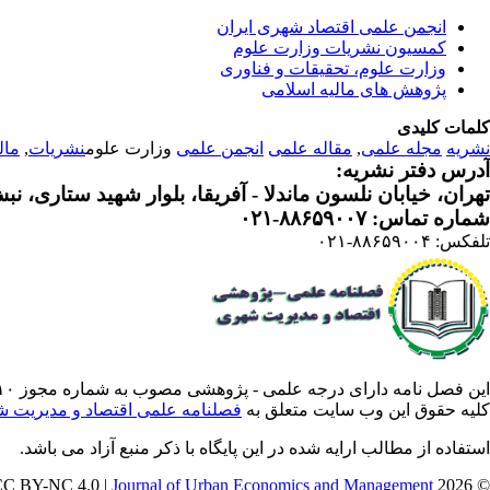
انجمن علمی اقتصاد شهری ایران
کمسیون نشریات وزارت علوم
وزارت علوم، تحقیقات و فناوری
پژوهش های مالیه اسلامی
کلمات کلیدی
نشریه
مجله علمی
,
مقاله علمی
انجمن علمی
وزارت علوم
نشریات
,
مال
آدرس دفتر نشریه:
تهران، خیابان نلسون ماندلا - آفریقا، بلوار شهید ستاری، نبش کوچه م
شماره تماس: ۸۸۶۵۹۰۰۷-۰۲۱
تلفکس: ۸۸۶۵۹۰۰۴-۰۲۱
این فصل نامه دارای درجه علمی - پژوهشی مصوب به شماره مجوز ۳/۵۷۸۸۱۰ از وزارت علوم ،تحقیقات فناوری است .
کلیه حقوق این وب سایت متعلق به
فصلنامه علمی اقتصاد و مدیریت 
استفاده از مطالب ارایه شده در این پایگاه با ذکر منبع آزاد می باشد.
Journal of Urban Economics and Management
© 2026 CC BY-NC 4.0 |