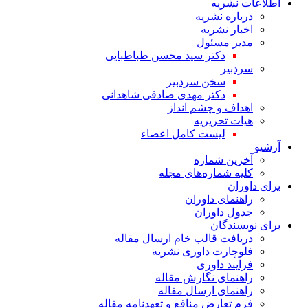
اطلاعات نشریه
درباره نشریه
اخبار نشریه
مدیر مسئول
دکتر سید محسن طباطبایی
سردبیر
سخن سردبیر
دکتر مهدی صادقی شاهدانی
اهداف و چشم انداز
هیات تحریریه
لیست کامل اعضاء
آرشیو
آخرین شماره
کلیه شماره‌های مجله
برای داوران
راهنمای داوران
جدول داوران
برای نویسندگان
دریافت قالب خام ارسال مقاله
فلوچارت داوری نشریه
فرایند داوری
راهنمای نگارش مقاله
راهنمای ارسال مقاله
فرم تعارض منافع و تعهدنامه مقاله