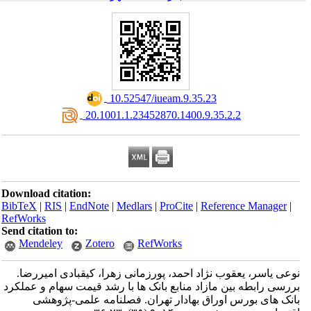
‎ 10.52547/iueam.9.35.23
‎ 20.1001.1.23452870.1400.9.35.2.2
Download citation:
BibTeX
|
RIS
|
EndNote
|
Medlars
|
ProCite
|
Reference Manager
|
RefWorks
Send citation to:
Mendeley
Zotero
RefWorks
نوعی یاسر، یعقوب نژاد احمد، پورزمانی زهرا، کیقبادی امیررضا.
بررسی رابطه بین مازاد منابع بانک ها با رشد قیمت سهام و عملکرد
بانک های بورس اوراق بهادار تهران. فصلنامه علمی-پژوهشی