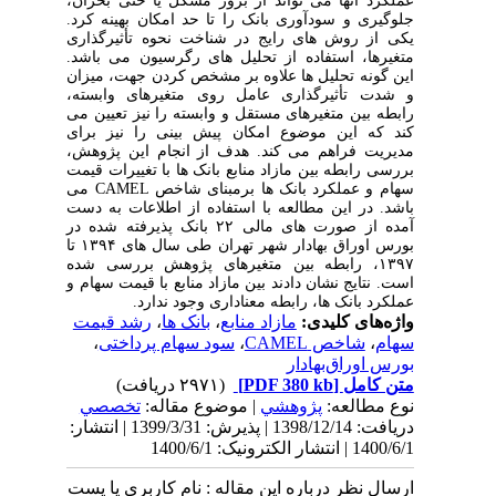
عملکرد آنها می تواند از بروز مشکل یا حتی بحران،
جلوگیری و سودآوری بانک را تا حد امکان بهینه کرد.
یکی از روش های رایج در شناخت نحوه تأثیرگذاری
متغیرها، استفاده از تحلیل های رگرسیون می باشد.
این گونه تحلیل ها علاوه بر مشخص کردن جهت، میزان
و شدت تأثیرگذاری عامل روی متغیرهای وابسته،
رابطه بین متغیرهای مستقل و وابسته را نیز تعیین می
کند که این موضوع امکان پیش بینی را نیز برای
مدیریت فراهم می کند. هدف از انجام این پژوهش،
بررسی رابطه بین مازاد منابع بانک ها با تغییرات قیمت
سهام و عملکرد بانک ها برمبنای شاخص
CAMEL
می
باشد. در این مطالعه با استفاده از اطلاعات به‌ دست
‌آمده از صورت های مالی ۲۲ بانک پذیرفته شده در
بورس اوراق بهادار شهر تهران طی سال های ۱۳۹۴ تا
۱۳۹۷، رابطه بین متغیرهای پژوهش بررسی شده
است. نتایج نشان دادند بین مازاد منابع با قیمت سهام و
عملکرد بانک ها، رابطه معناداری وجود ندارد.
واژه‌های کلیدی:
مازاد منابع
،
بانک ها
،
رشد قیمت
سهام
،
شاخص CAMEL
،
سود سهام پرداختی
،
بورس اوراق‌بهادار
متن کامل
[PDF 380 kb]
(۲۹۷۱ دریافت)
نوع مطالعه:
پژوهشي
| موضوع مقاله:
تخصصي
دریافت: 1398/12/14 | پذیرش: 1399/3/31 | انتشار:
1400/6/1 | انتشار الکترونیک: 1400/6/1
ارسال نظر درباره این مقاله : نام کاربری یا پست