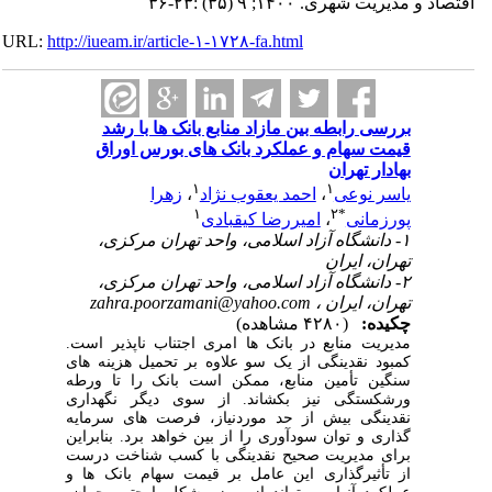
اقتصاد و مدیریت شهری. ۱۴۰۰; ۹ (۳۵) :۲۳-۳۶
URL:
http://iueam.ir/article-۱-۱۷۲۸-fa.html
بررسی رابطه بین مازاد منابع بانک ها با رشد
قیمت سهام و عملکرد بانک های بورس اوراق
بهادار تهران
۱
۱
یاسر نوعی
،
احمد یعقوب نژاد
،
زهرا
۱
۲
*
پورزمانی
،
امیررضا کیقبادی
۱- دانشگاه آزاد اسلامی، واحد تهران مرکزی،
تهران، ایران
۲- دانشگاه آزاد اسلامی، واحد تهران مرکزی،
تهران، ایران ،
zahra.poorzamani@yahoo.com
چکیده:
(۴۲۸۰ مشاهده)
مدیریت منابع در بانک ها امری اجتناب ناپذیر است.
کمبود نقدینگی از یک سو علاوه بر تحمیل هزینه های
سنگین تأمین منابع، ممکن است بانک را تا ورطه
ورشکستگی نیز بکشاند. از سوی دیگر نگهداری
نقدینگی بیش ‌از حد موردنیاز، فرصت های سرمایه
گذاری و توان سودآوری را از بین خواهد برد. بنابراین
برای مدیریت صحیح نقدینگی با کسب شناخت درست
از تأثیرگذاری این عامل بر قیمت سهام بانک ها و