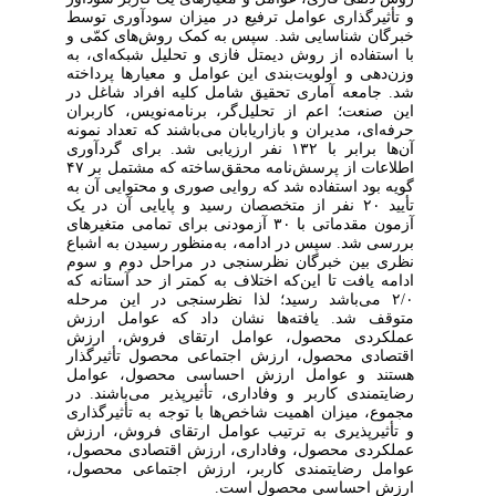
و تأثیرگذاری عوامل ترفیع در میزان سودآوری توسط
خبرگان شناسایی شد. سپس به کمک روش‌های کمّی و
با استفاده از روش دیمتل فازی و تحلیل شبکه‌ای، به
وزن‌دهی و اولویت‌بندی این عوامل و معیارها پرداخته
شد. جامعه آماری تحقیق شامل کلیه افراد شاغل در
این صنعت؛ اعم از تحلیل‌گر، برنامه‌نویس، کاربران
حرفه‌ای، مدیران و بازاریابان می‌باشند که تعداد نمونه
آن‌ها برابر با ۱۳۲ نفر ارزیابی شد. برای گردآوری
اطلاعات از پرسش‌نامه محقق‌ساخته که مشتمل بر ۴۷
گویه بود استفاده شد که روایی صوری و محتوایی آن به
تأیید ۲۰ نفر از متخصصان رسید و پایایی آن در یک
آزمون مقدماتی با ۳۰ آزمودنی برای تمامی متغیرهای
بررسی شد. سپس در ادامه، به‌منظور رسیدن به اشباع
نظری بین خبرگان نظرسنجی در مراحل دوم و سوم
ادامه یافت تا این‌که اختلاف به کمتر از حد آستانه که
۲/۰ می‌باشد رسید؛ لذا نظرسنجی در این مرحله
متوقف شد. یافته‌ها نشان داد که عوامل ارزش
عملکردی محصول، عوامل ارتقای فروش، ارزش
اقتصادی محصول، ارزش اجتماعی محصول تأثیرگذار
هستند و عوامل ارزش احساسی محصول، عوامل
رضایتمندی کاربر و وفاداری، تأثیرپذیر می‌باشند. در
مجموع، میزان اهمیت شاخص‌ها با توجه به تأثیرگذاری
و تأثیرپذیری به ترتیب عوامل ارتقای فروش، ارزش
عملکردی محصول، وفاداری، ارزش اقتصادی محصول،
عوامل رضایتمندی کاربر، ارزش اجتماعی محصول،
ارزش احساسی محصول است.