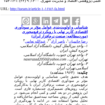
علمی-پژوهشی اقتصاد و مدیریت شهری. ۱۴۰۰; ۹ (۳۴) :۱۳۱-۱۵۴
URL:
http://iueam.ir/article-۱-۱۶۸۶-fa.html
شناسایی و اولویت‌بندی عوامل مؤثر بر سودآوری
اقتصادی کاربر نهایی با رویکرد ترفیع‌محوری
(موردمطالعه: صنعت نرم‌افزار ایران)
۳
۲
*
۱
رضا حاتمیان
،
ناصر آزاد
،
عبدالله نعامی
۱- واحد بین‌الملل کیش، دانشگاه آزاد اسلامی،
جزیره کیش، ایران
۲- واحد تهران جنوب، دانشگاه آزاد اسلامی،
تهران، ایران ،
naserazad2050@yahoo.com
۳- واحد تهران جنوب، دانشگاه آزاد
اسلامی،تهران، ایران
چکیده:
(۱۹۶۳ مشاهده)
هدف تحقیق حاضر، شناسایی و اولویت‌بندی عوامل
مؤثر بر سودآوری اقتصادی کاربر نهایی با رویکرد
ترفیع
محوری در صنعت نرم‌افزار ایران با به‌کارگیری
ترکیب روش‌های تصمیم‌گیری چندمعیاره فازی است.
این پژوهش در دو بعد کیفی و کمی انجام می‌شود. در
بخش کیفی از روش مصاحبه نیمه‌عمیق ساختاریافته و
تحلیل محتوا استفاده شد. در ادامه با بهره‌گیری از
روش دلفی فازی، عوامل و معیارهای یک کاربر سودآور