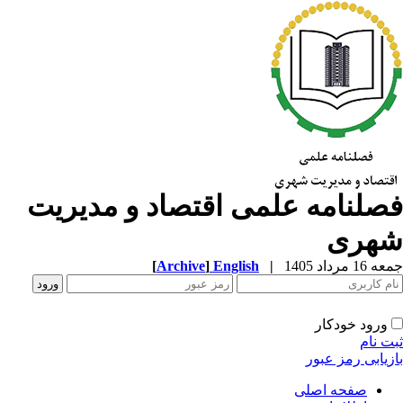
صلنامه علمی اقتصاد و مدیریت
هری
1 مرداد 1405
|
English
]
Archive
[
ورود خودکار
ت نام
زیابی رمز عبور
صفحه اصلی