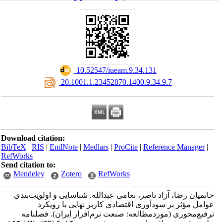
‎ 10.52547/iueam.9.34.131
‎ 20.1001.1.23452870.1400.9.34.9.7
Download citation:
BibTeX
|
RIS
|
EndNote
|
Medlars
|
ProCite
|
Reference Manager
|
RefWorks
Send citation to:
Mendeley
Zotero
RefWorks
حاتمیان رضا، آزاد ناصر، نعامی عبدالله. شناسایی و اولویت‌بندی
عوامل مؤثر بر سودآوری اقتصادی کاربر نهایی با رویکرد
ترفیع‌محوری (موردمطالعه: صنعت نرم‌افزار ایران). فصلنامه