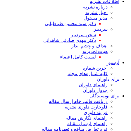
اطلاعات نشریه
درباره نشریه
اخبار نشریه
مدیر مسئول
دکتر سید محسن طباطبایی
سردبیر
سخن سردبیر
دکتر مهدی صادقی شاهدانی
اهداف و چشم انداز
هیات تحریریه
لیست کامل اعضاء
آرشیو
آخرین شماره
کلیه شماره‌های مجله
برای داوران
راهنمای داوران
جدول داوران
برای نویسندگان
دریافت قالب خام ارسال مقاله
فلوچارت داوری نشریه
فرایند داوری
راهنمای نگارش مقاله
راهنمای ارسال مقاله
فرم تعارض منافع و تعهدنامه مقاله