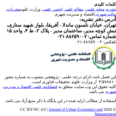
مات کلیدی
ریه
مجله علمی
,
مقاله علمی
انجمن علمی
وزارت علوم
نشریات
,
لیه شهری
,اقتصاد و مدیریت شهری
رس دفتر نشریه:
ران، خیابان نلسون ماندلا - آفریقا، بلوار شهید ستاری،
 کوچه مدیر، ساختمان مدیر - پلاک ۲، ط ۴، واحد ۱۵
ره تماس: ۸۸۶۵۹۰۰۷-۰۲۱
: ۸۸۶۵۹۰۰۴-۰۲۱
ن فصل نامه دارای درجه علمی - پژوهشی مصوب به شماره مجوز
 از وزارت علوم ،تحقیقات فناوری است .
یه حقوق این وب سایت متعلق به
فصلنامه علمی اقتصاد و مدیریت
ری
می باشد.
تفاده از مطالب ارایه شده در این پایگاه با ذکر منبع آزاد می باشد.
Journal of Urban Economics and
© 202
Manageme