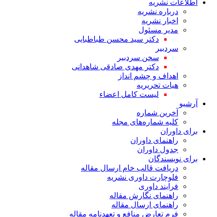
اطلاعات نشریه
درباره نشریه
اخبار نشریه
مدیر مسئول
دکتر سید محسن طباطبایی
سردبیر
سخن سردبیر
دکتر مهدی صادقی شاهدانی
اهداف و چشم انداز
هیات تحریریه
لیست کامل اعضاء
آرشیو
آخرین شماره
کلیه شماره‌های مجله
برای داوران
راهنمای داوران
جدول داوران
برای نویسندگان
دریافت قالب خام ارسال مقاله
فلوچارت داوری نشریه
فرایند داوری
راهنمای نگارش مقاله
راهنمای ارسال مقاله
فرم تعارض منافع و تعهدنامه مقاله