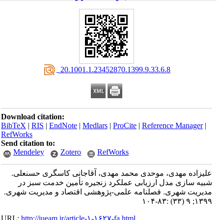
‎ 20.1001.1.23452870.1399.9.33.6.8
Download citation:
BibTeX
|
RIS
|
EndNote
|
Medlars
|
ProCite
|
Reference Manager
|
RefWorks
Send citation to:
Mendeley
Zotero
RefWorks
علیزاده مهدی، موحدی محمد مهدی، آقاجانی کاسگری حسنعلی.
شبیه ‎سازی مدل ارزیابی عملکرد زنجیره تأمین خدمت سبز در
مدیریت شهری. فصلنامه علمی-پژوهشی اقتصاد و مدیریت شهری.
۱۳۹۹; ۹ (۳۳) :۸۳-۱۰۴
URL:
http://iueam.ir/article-۱-۱۶۲۷-fa.html