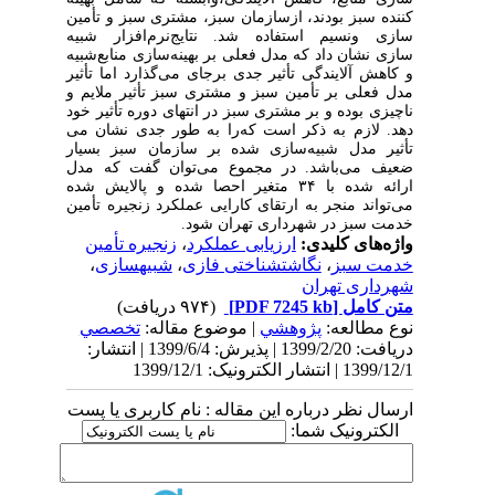
کننده سبز بودند، از
سازمان سبز، مشتری سبز و تأمین
سازی ونسیم استفاده شد. نتایج
نرم‌افزار شبیه
سازی نشان داد که مدل فعلی بر بهینه‌سازی منابع
شبیه
و کاهش آلایندگی تأثیر جدی برجای می‌گذارد اما تأثیر
مدل فعلی بر تأمین سبز و مشتری سبز تأثیر ملایم و
ناچیزی بوده و بر مشتری سبز در انتهای دوره تأثیر خود
دهد. لازم به ذکر است که
را به طور جدی نشان می
تأثیر مدل شبیه
سازی شده بر سازمان سبز بسیار
ضعیف می‌باشد. در مجموع می‌توان گفت که مدل
ارائه شده با ۳۴ متغیر احصا شده و پالایش شده
می‌تواند منجر به ارتقای کارایی عملکرد زنجیره تأمین
خدمت سبز در شهرداری تهران شود.
واژه‌های کلیدی:
ارزیابی عملکرد
،
زنجیره تأمین
خدمت سبز
،
نگاشت‎شناختی فازی
،
شبیه‎سازی
،
شهرداری تهران
متن کامل
[PDF 7245 kb]
(۹۷۴ دریافت)
نوع مطالعه:
پژوهشي
| موضوع مقاله:
تخصصي
دریافت: 1399/2/20 | پذیرش: 1399/6/4 | انتشار:
1399/12/1 | انتشار الکترونیک: 1399/12/1
ارسال نظر درباره این مقاله : نام کاربری یا پست
الکترونیک شما: