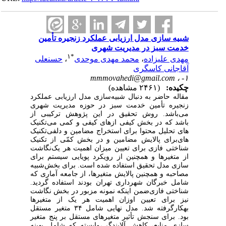
شبیه ‎سازی مدل ارزیابی عملکرد زنجیره تأمین
خدمت سبز در مدیریت شهری
۱
*
مهدی علیزاده
،
محمد مهدی موحدی
،
حسنعلی
آقاجانی کاسگری
mmmovahedi@gmail.com
۱- ،
چکیده:
(۲۴۶۱ مشاهده)
مقاله حاضر به دنبال شبیه
سازی مدل ارزیابی عملکرد
زنجیره تأمین خدمت سبز در حوزه مدیریت شهری
می‌باشد. روش تحقیق در این پژوهش ترکیبی از
باشد که در بخش کیفی از
های کیفی و کمی می
تکنیک
های تحلیل محتوا برای استخراج مضامین و دلفی
تکنیک
های
برای پالایش مضامین و در بخش کمّی از تکنیک
شناختی فازی برای تعیین میزان اهمیت هر یک
نگاشت
از متغیرها و همچنین از رویکرد پویایی سیستم برای
سازی مدل تحقیق استفاده شده است. برای بخش
شبیه
مصاحبه و همچنین پالایش متغیرها، از جامعه آماری که
شامل خبرگان شهرداری تهران بودند استفاده گردید.
شناختی فازی
ضمن اینکه نمونه مزبور در بخش نگاشت
نیز برای تعیین اوزان اهمیت هر یک از متغیرها
به‎کارگرفته شد. مدل نهایی شامل ۳۴ متغیر مستقل
بود. برای سنجش تأثیر متغیرهای مستقل بر پنج متغیر
سازی منابع، کاهش آلایندگی،
وابسته که شامل بهینه